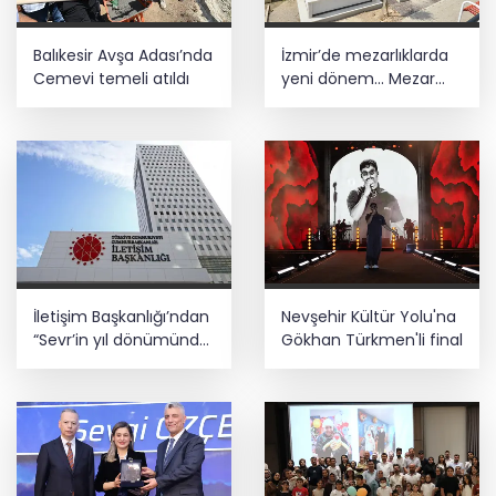
Balıkesir Avşa Adası’nda
İzmir’de mezarlıklarda
Cemevi temeli atıldı
yeni dönem... Mezar
yapımına standart
geliyor
İletişim Başkanlığı’ndan
Nevşehir Kültür Yolu'na
“Sevr’in yıl dönümünde
Gökhan Türkmen'li final
Meclis’e getirildi”
iddiasına yalanlama