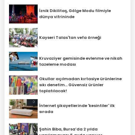
İznik Dikilitaş, Gölge Modu filmiyle
‎dünya vitrininde
Kayseri Talas'tan vefa örneği
Kruvaziyer gemisinde evlenme ve nikah
tazeleme modası
Okullar açılmadan kırtasiye ürünlerine
sıkı denetim... Güvensiz ürünler
toplatılacak!
İnternet şikayetlerinde 'kesintiler' ilk
sırada
Şahin Biba, Bursa’da 2 yılda