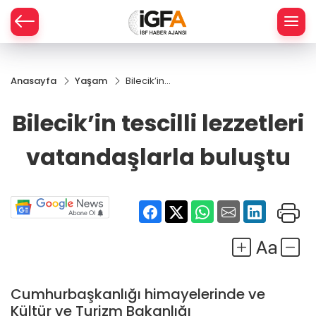
Anasayfa
Yaşam
Bilecik’in
ÇE
tescilli
lezzetleri
Bilecik’in tescilli lezzetleri
vatandaşlarla
RAY
buluştu
vatandaşlarla buluştu
SPOR
R
Cumhurbaşkanlığı himayelerinde ve
Kültür ve Turizm Bakanlığı