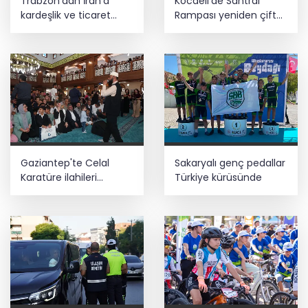
Trabzon’dan İran’a
Kocaeli'de Santral
kardeşlik ve ticaret
Rampası yeniden çift
mesajı
yönlü trafiğe açıldı
Gaziantep'te Celal
Sakaryalı genç pedallar
Karatüre ilahileri
Türkiye kürüsünde
çocuklarla söyledi