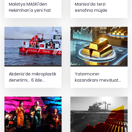
Malatya MASKİ'den
Manisa'da terzi
Hekimhan'a yeni hat
esnafına müjde
Akdeniz’de mikroplastik
Yatırımcının
denetimi... 6 ilde
kazandıranı mevduat
işletmelere sıkı takip
faizi, kaybettireni altın
oldu