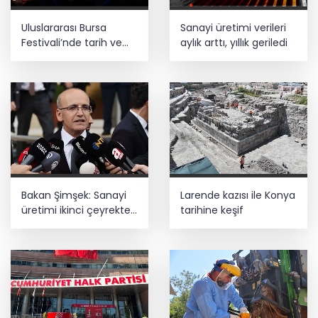
Uluslararası Bursa
Sanayi üretimi verileri
Festivali’nde tarih ve
aylık arttı, yıllık geriledi
müzik buluştu
Bakan Şimşek: Sanayi
Larende kazısı ile Konya
üretimi ikinci çeyrekte
tarihine keşif
yüzde 1,9 büyüdü