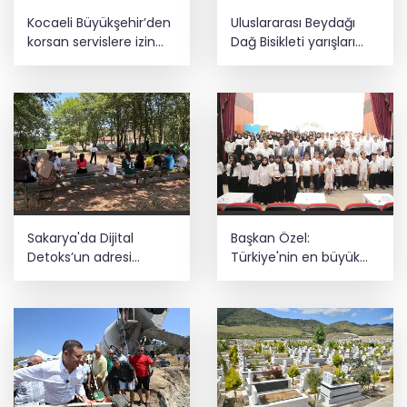
Kocaeli Büyükşehir’den
Uluslararası Beydağı
korsan servislere izin
Dağ Bisikleti yarışları
yok
sona erdi
Sakarya'da Dijital
Başkan Özel:
Detoks’un adresi
Türkiye'nin en büyük
Macera Park oldu
gücü milli ve manevi
değerlerle yetişen
nesillerdir