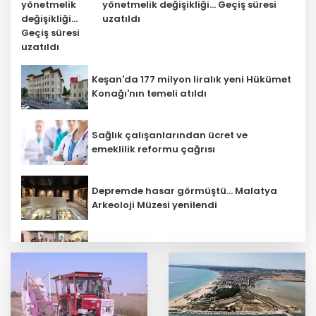
yönetmelik değişikliği... Geçiş süresi
uzatıldı
Keşan'da 177 milyon liralık yeni Hükümet
Konağı'nın temeli atıldı
Sağlık çalışanlarından ücret ve
emeklilik reformu çağrısı
Depremde hasar görmüştü... Malatya
Arkeoloji Müzesi yenilendi
Mühendis Tek-Sen Bayındırlık’tan tarihi
adım: İlk şube Diyarbakır’da açıldı
Terörsüz Türkiye yasa teklifi
komisyondan geçti