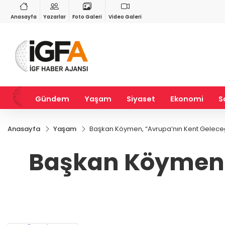
RY
BIST 100
USD
55
%2,59
13.779,39
%-0,14
47,6787
%0,18
Anasayfa
Yazarlar
Foto Galeri
Video Galeri
Gündem
Yaşam
Siyaset
Ekonomi
S
Anasayfa
Yaşam
Başkan Köymen, “Avrupa’nın Kent Geleceği
Başkan Köymen, 