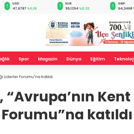
EUR
GBP
CHF
55,1254
%0,32
64,3468
%0,38
59,0083
ağlık
Spor
Magazin
Dünya
Eğitim
Teknoloj
 Liderler Forumu”na katıldı
“Avrupa’nın Kent G
Forumu”na katıldı