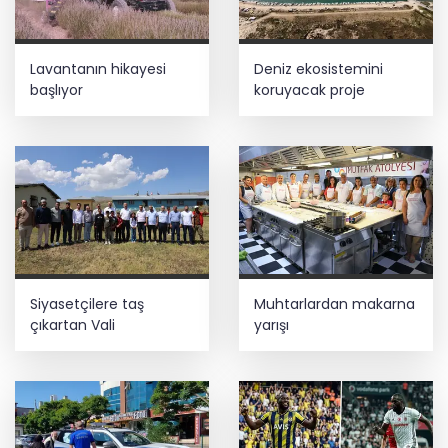
HAYAT 112 Acil 800 bin indirmeyi aştı
Lavantanın hikayesi
Deniz ekosistemini
başlıyor
koruyacak proje
Gebzeli sporcu Akdeniz Oyunları'nda
Türkiye'yi temsil edecek
Bilim insanlarından uzayda zincirleme
felaket uyarısı
Siyasetçilere taş
Muhtarlardan makarna
çıkartan Vali
yarışı