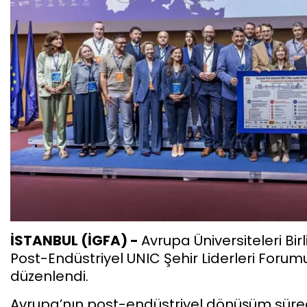
İSTANBUL (İGFA) -
Avrupa Üniversiteleri Bi
Post-Endüstriyel UNIC Şehir Liderleri Forum
düzenlendi.
Avrupa’nın post-endüstriyel dönüşüm süreci