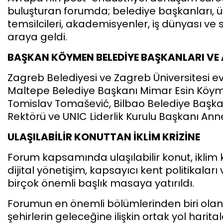
buluşturan forumda; belediye başkanları, üni
temsilcileri, akademisyenler, iş dünyası ve si
araya geldi.
BAŞKAN KÖYMEN BELEDİYE BAŞKANLARI VE
Zagreb Belediyesi ve Zagreb Üniversitesi e
Maltepe Belediye Başkanı Mimar Esin Köyme
Tomislav Tomašević, Bilbao Belediye Başkan
Rektörü ve UNIC Liderlik Kurulu Başkanı Ann
ULAŞILABİLİR KONUTTAN İKLİM KRİZİNE
Forum kapsamında ulaşılabilir konut, iklim k
dijital yönetişim, kapsayıcı kent politikaları 
birçok önemli başlık masaya yatırıldı.
Forumun en önemli bölümlerinden biri olan
şehirlerin geleceğine ilişkin ortak yol hari