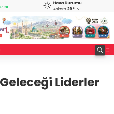
Hava Durumu
CAD
RUB
%0,82
34,1883
%0,73
0,5822
%0,65
Ankara
29 °
i
eleceği Liderler