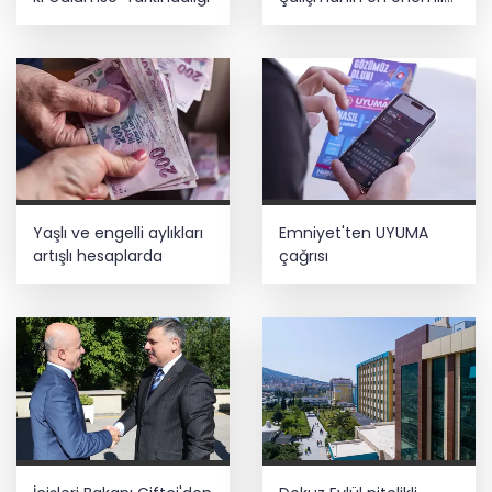
aşamasındayız
İnşaatta dijital dönem başlıyor... Ruhsat
projelerinde BIM ve e-PYS zorunluluğu
geliyor
Yaşlı ve engelli aylıkları
Emniyet'ten UYUMA
artışlı hesaplarda
çağrısı