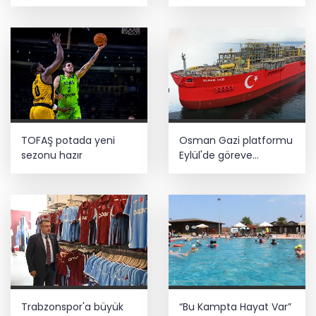
Türkiye' mesajı
Biberi hasadı
TOFAŞ potada yeni
Osman Gazi platformu
sezonu hazır
Eylül'de göreve
başlayacak... Gabar’da
günlük petrol üretimi
83 bin 200 varile ulaştı
Trabzonspor'a büyük
“Bu Kampta Hayat Var”