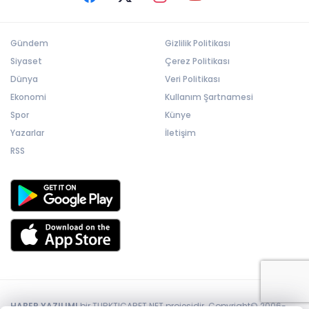
Gündem
Gizlilik Politikası
Siyaset
Çerez Politikası
Dünya
Veri Politikası
Ekonomi
Kullanım Şartnamesi
Spor
Künye
Yazarlar
İletişim
RSS
HABER YAZILIMI
bir TURKTICARET.NET projesidir. Copyright© 2006-