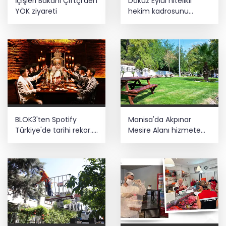
İçişleri Bakanı Çiftçi'den
Dokuz Eylül nitelikli
YÖK ziyareti
hekim kadrosunu
güçlendirdi
BLOK3'ten Spotify
Manisa'da Akpınar
Türkiye'de tarihi rekor...
Mesire Alanı hizmete
Albümdeki 10 şarkının
açılıyor
tamamı Top 50'ye girdi