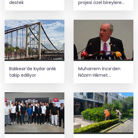
destek
projesi özel bireylere
yaz tatili sunuyor
Balıkesir’de kıyılar anlık
Muharrem İnce’den
takip ediliyor
Nâzım Hikmet
göndermeli paylaşım:
Vatan hainliğine
devam ediyor hâlâ