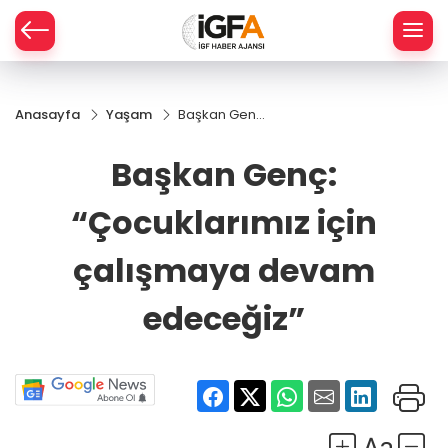
Anasayfa
Yaşam
Başkan Genç:
ÇE
“Çocuklarımız
için
Başkan Genç:
çalışmaya
RAY
devam
“Çocuklarımız için
edeceğiz”
SPOR
çalışmaya devam
R
edeceğiz”