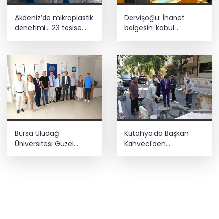
Akdeniz’de mikroplastik
Dervişoğlu: İhanet
denetimi... 23 tesise
belgesini kabul
47,6 milyon TL ceza!
etmeyeceğiz
Bursa Uludağ
Kütahya'da Başkan
Üniversitesi Güzel
Kahveci'den
Sanatlar Fakültesi
çalışmalara yakın
Mudanya'dan ayrıldı!
mercek