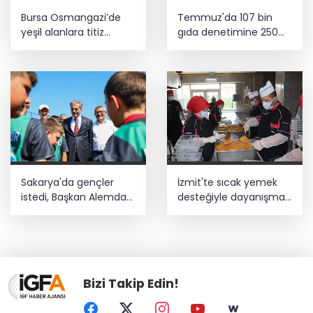
Bursa Osmangazi’de
Temmuz'da 107 bin
yeşil alanlara titiz
gıda denetimine 250
koruma
milyon TL ceza kesildi
Sakarya'da gençler
İzmit'te sıcak yemek
istedi, Başkan Alemdar
desteğiyle dayanışma
talimat verdi
büyüyor
Bizi Takip Edin!