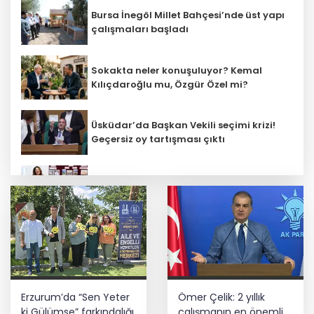
Bursa İnegöl Millet Bahçesi’nde üst yapı
çalışmaları başladı
Sokakta neler konuşuluyor? Kemal
Kılıçdaroğlu mu, Özgür Özel mi?
Üsküdar’da Başkan Vekili seçimi krizi!
Geçersiz oy tartışması çıktı
Öğretmenlerin il içi atama sonuçları
açıklandı
ATSO’dan Cumhuriyet Başsavcısı
Yusufoğlu’na hayırlı olsun ziyareti
Başkan Aydın, Osmangazi Doğancı’da
Erzurum’da “Sen Yeter
Ömer Çelik: 2 yıllık
talepleri dinledi
ki Gülümse” farkındalığı
çalışmanın en önemli