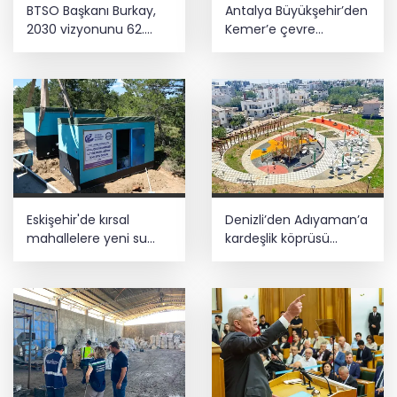
BTSO Başkanı Burkay,
Antalya Büyükşehir’den
2030 vizyonunu 62.
Kemer’e çevre
Meslek Komitesi ile
düzenleme
değerlendirdi
Eskişehir'de kırsal
Denizli’den Adıyaman’a
mahallelere yeni su
kardeşlik köprüsü
depoları
kuruldu