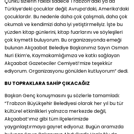
Çünkü sizlerin rakibi sadece Trabzon’daki ya da
Türkiye’deki çocuklar değil; Avrupa’daki, Amerika’daki
çocuklardır. Bu nedenle daha çok çalışmalı, daha çok
okumalı ve kendimizi daha iyi yetiştirmeliyiz. İşte bu
yüzden kitap günlerini, kitap fuarlarını ve söyleşileri
çok kıymetli buluyorum. Bu organizasyonda emeği
bulunan Akçaabat Belediye Başkanımız Sayın Osman
Nuri Ekim’e, Kaymakamlığımıza ve katkı sağlayan
Akçaabat Gazeteciler Cemiyeti’mize teşekkür
ediyorum. Organizasyonu gönülden kutluyorum” dedi.
BU TOPRAKLARA SAHİP ÇIKACAĞIZ
Başkan Genç konuşmasını şu sözlerle tamamladı:
“Trabzon Büyükşehir Belediyesi olarak her yıl bu tür
kültürel etkinlikleri yalnızca merkezde değil,
Akçaabat’ımız gibi tüm ilçelerimizde
yaygınlaştırmaya gayret ediyoruz. Bugün aramızda