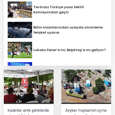
Terörsüz Türkiye yasa teklifi
komisyondan geçti
Bilim insanlarından uzayda zincirleme
felaket uyarısı
Lukaku Fener’e mi, Beşiktaş’a mı geliyor?
İbrahim Burkay seçimlerde açık ara
önde! Dev lansmanda neler oldu?
İş Bankası Grubu üst yönetiminde görev
değişimi
Bursa Tabip Odası: Hekimlik 5 dakikaya
Kadınlar artık şehirlerde
Zeyker Yaylası’nın içme
sığmaz