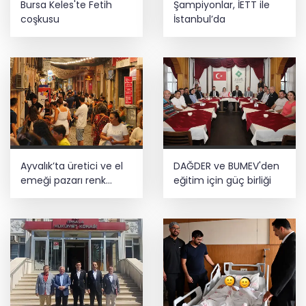
Bursa Keles'te Fetih
Şampiyonlar, İETT ile
coşkusu
İstanbul’da
Ayvalık’ta üretici ve el
DAĞDER ve BUMEV'den
emeği pazarı renk
eğitim için güç birliği
katıyor