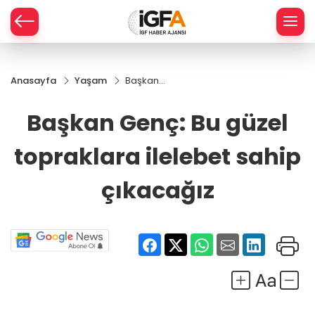
Anasayfa
Yaşam
Başkan
ÇE
Genç: Bu
güzel
Başkan Genç: Bu güzel
topraklara
RAY
ilelebet
topraklara ilelebet sahip
sahip
SPOR
çıkacağız
çıkacağız
R