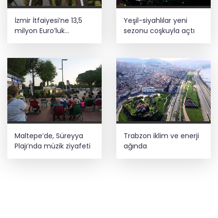
İzmir İtfaiyesi’ne 13,5
Yeşil-siyahlılar yeni
milyon Euro’luk
sezonu coşkuyla açtı
teknoloji yatırımı
Maltepe’de, Süreyya
Trabzon iklim ve enerji
Plajı’nda müzik ziyafeti
ağında