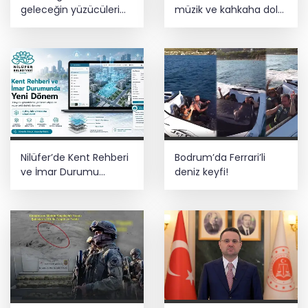
geleceğin yüzücüleri
müzik ve kahkaha dolu
sertifikalarını aldı
gece
Nilüfer’de Kent Rehberi
Bodrum’da Ferrari’li
ve İmar Durumu
deniz keyfi!
Sorgulama yenilendi