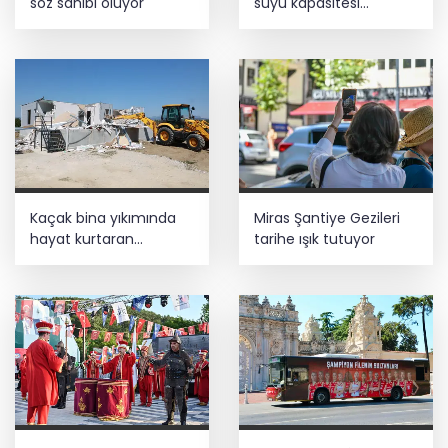
söz sahibi oluyor
suyu kapasitesi
güçlendirildi
Kayseri Melikgazi şantiye alanına
döndü
Kaçak bina yıkımında
Miras Şantiye Gezileri
hayat kurtaran
tarihe ışık tutuyor
müdahale