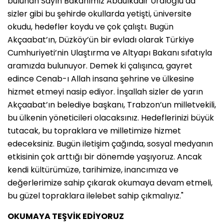
bulunan Sayın Bakanımız Abdulkadir Uraloğlu da
sizler gibi bu şehirde okullarda yetişti, üniversite
okudu, hedefler koydu ve çok çalıştı. Bugün
Akçaabat’ın, Düzköy’ün bir evladı olarak Türkiye
Cumhuriyeti’nin Ulaştırma ve Altyapı Bakanı sıfatıyla
aramızda bulunuyor. Demek ki çalışınca, gayret
edince Cenab-ı Allah insana şehrine ve ülkesine
hizmet etmeyi nasip ediyor. İnşallah sizler de yarın
Akçaabat’ın belediye başkanı, Trabzon’un milletvekili,
bu ülkenin yöneticileri olacaksınız. Hedeflerinizi büyük
tutacak, bu topraklara ve milletimize hizmet
edeceksiniz. Bugün iletişim çağında, sosyal medyanın
etkisinin çok arttığı bir dönemde yaşıyoruz. Ancak
kendi kültürümüze, tarihimize, inancımıza ve
değerlerimize sahip çıkarak okumaya devam etmeli,
bu güzel topraklara ilelebet sahip çıkmalıyız."
OKUMAYA TEŞVİK EDİYORUZ