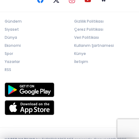
Gündem
Gizlilik Politikası
Siyaset
Çerez Politikası
Dünya
Veri Politikası
Ekonomi
Kullanım Şartnamesi
Spor
Künye
Yazarlar
İletişim
RSS