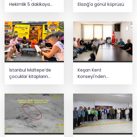
Hekimlik 5 dakikaya
Elazığ'a gönül köprüsü
sığmaz
İstanbul Maltepe’de
Keşan Kent
çocuklar kitapların
Konseyi'nden
renkli dünyasında
muhtarlara nezaket
ziyareti