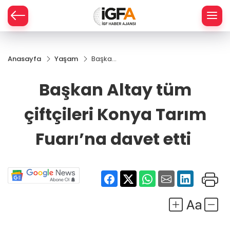
Anasayfa
Yaşam
Başkan
ÇE
Altay
tüm
Başkan Altay tüm
çiftçileri
RAY
Konya
çiftçileri Konya Tarım
Tarım
SPOR
Fuarı’na
davet
Fuarı’na davet etti
etti
R