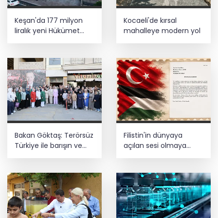
Keşan'da 177 milyon
Kocaeli'de kırsal
liralık yeni Hükümet
mahalleye modern yol
Konağı'nın temeli atıldı
Bakan Göktaş: Terörsüz
Filistin'in dünyaya
Türkiye ile barışın ve
açılan sesi olmaya
istikrarın güçlendiği
devam edeceğiz
gelecek hedefliyoruz