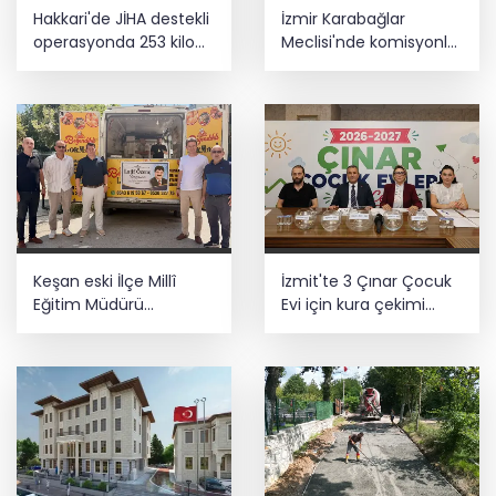
Hakkari'de JİHA destekli
İzmir Karabağlar
operasyonda 253 kilo
Meclisi'nde komisyonlar
esrar ele geçirildi
yeniden şekillendi
Keşan eski İlçe Millî
İzmit'te 3 Çınar Çocuk
Eğitim Müdürü
Evi için kura çekimi
vefatının yıl
gerçekleştirildi
dönümünde anıldı