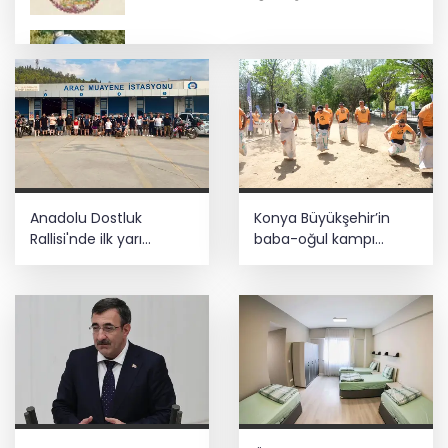
Bursa Nilüfer'de beton mikserinden
kamu alanına döküme 150 bin TL ceza
CHP, Menderes Belediye Başkanı İlkay
Çiçek'i kesin ihraç talebiyle disipline
sevk etti
Ankara'da uyuşturucu ve fuhuş 8
Anadolu Dostluk
Konya Büyükşehir’in
gözaltı
Rallisi'nde ilk yarı
baba-oğul kampı
tamamlandı
Ağustos'ta da sürecek
E-KİP’e Türkiye’nin Dijital Dönüşüm
Ödülü... Kamu kategorisinde zirvede