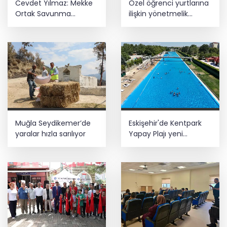
Cevdet Yılmaz: Mekke
Özel öğrenci yurtlarına
Ortak Savunma
ilişkin yönetmelik
Anlaşması bölgesel
değişikliği... Geçiş süresi
güvenliğe katkı
uzatıldı
sağlayacak
Muğla Seydikemer’de
Eskişehir'de Kentpark
yaralar hızla sarılıyor
Yapay Plajı yeni
sezonda hizmete açıldı