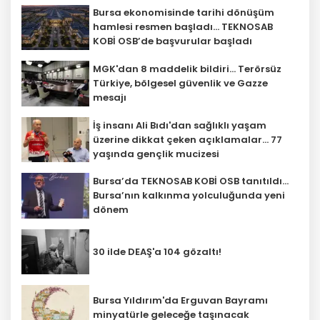
Bursa ekonomisinde tarihi dönüşüm
hamlesi resmen başladı... TEKNOSAB
KOBİ OSB’de başvurular başladı
MGK'dan 8 maddelik bildiri... Terörsüz
Türkiye, bölgesel güvenlik ve Gazze
mesajı
İş insanı Ali Bıdı'dan sağlıklı yaşam
üzerine dikkat çeken açıklamalar... 77
yaşında gençlik mucizesi
Bursa’da TEKNOSAB KOBİ OSB tanıtıldı...
Bursa’nın kalkınma yolculuğunda yeni
dönem
30 ilde DEAŞ'a 104 gözaltı!
Bursa Yıldırım'da Erguvan Bayramı
minyatürle geleceğe taşınacak