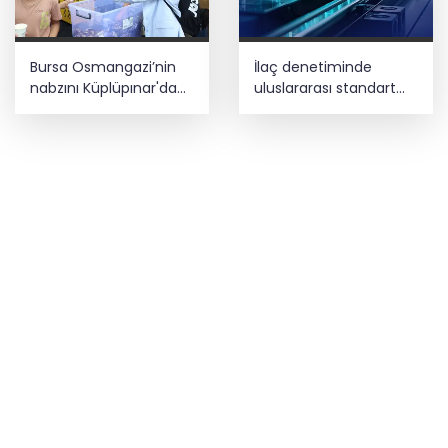
Bursa Osmangazi’nin
İlaç denetiminde
nabzını Küplüpınar'da
uluslararası standart
tuttu
dönemi