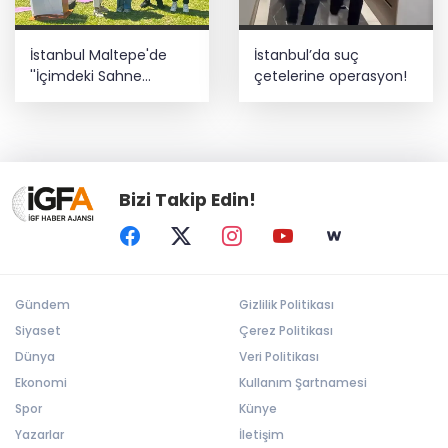
İstanbul Maltepe'de
İstanbul’da suç
''İçimdeki Sahne
çetelerine operasyon!
Atölyesi'' katılımcıları
belgelerini aldı
Bizi Takip Edin!
Gündem
Gizlilik Politikası
Siyaset
Çerez Politikası
Dünya
Veri Politikası
Ekonomi
Kullanım Şartnamesi
Spor
Künye
Yazarlar
İletişim