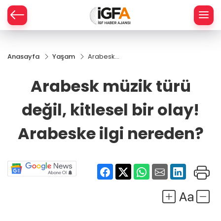
Anasayfa
Yaşam
Arabesk
ÇE
müzik
türü değil,
Arabesk müzik türü
kitlesel bir
RAY
olay!
değil, kitlesel bir olay!
Arabeske
SPOR
ilgi
nereden?
Arabeske ilgi nereden?
R