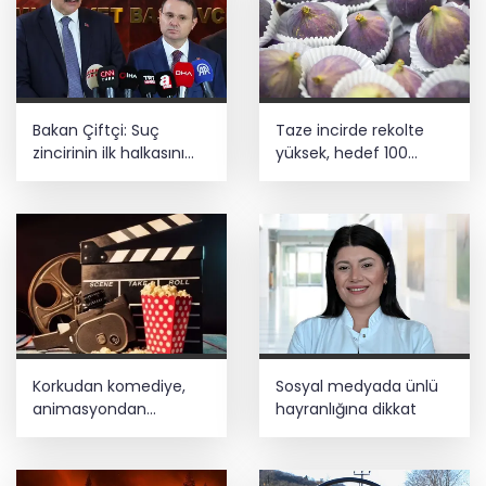
Bakan Çiftçi: Suç
Taze incirde rekolte
zincirinin ilk halkasını
yüksek, hedef 100
kıracağız
milyon dolar
Korkudan komediye,
Sosyal medyada ünlü
animasyondan
hayranlığına dikkat
dramaya 6 yeni film
vizyonda