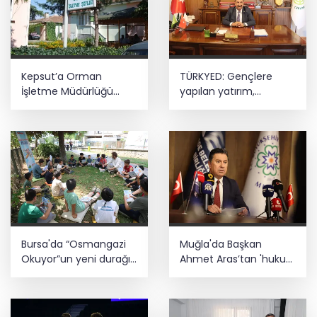
Emniyet teşkilatına 6 bin 250 yeni kadro!
Detaylar belli oldu
Tercih döneminde kararsız kalan
Kepsut’a Orman
TÜRKYED: Gençlere
gençlere bilimsel yol haritası... Halen
kararsızsanız bu testi çözün!
İşletme Müdürlüğü
yapılan yatırım,
kuruluyor
Türkiye’nin geleceğine
yatırımdır
Büyükelçiliklerde değişim... 4 ülkeye yeni
atama
Bursa'da “Osmangazi
Muğla'da Başkan
Okuyor”un yeni durağı
Ahmet Aras’tan 'hukuk
Yeniceabat oldu
müşavirliği' açıklaması