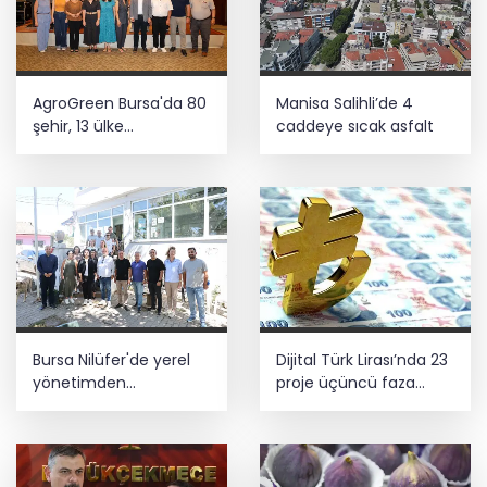
AgroGreen Bursa'da 80
Manisa Salihli’de 4
şehir, 13 ülke
caddeye sıcak asfalt
ağırlayacak
Bursa Nilüfer'de yerel
Dijital Türk Lirası’nda 23
yönetimden
proje üçüncü faza
mahallelerde yerinde
geçti
inceleme