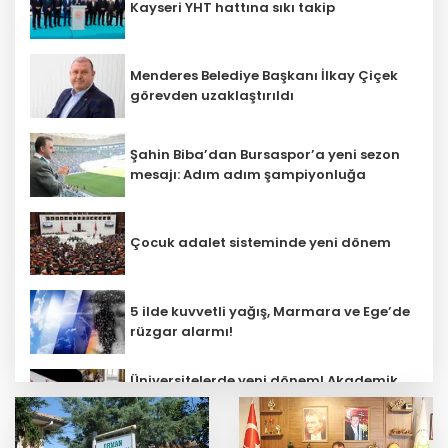
Kayseri YHT hattına sıkı takip
Menderes Belediye Başkanı İlkay Çiçek
görevden uzaklaştırıldı
Şahin Biba’dan Bursaspor’a yeni sezon
mesajı: Adım adım şampiyonluğa
Çocuk adalet sisteminde yeni dönem
5 ilde kuvvetli yağış, Marmara ve Ege’de
rüzgar alarmı!
Üniversitelerde yeni dönem! Akademik
sahtekârlığa hapis, öğrencilere dönüş
yolu