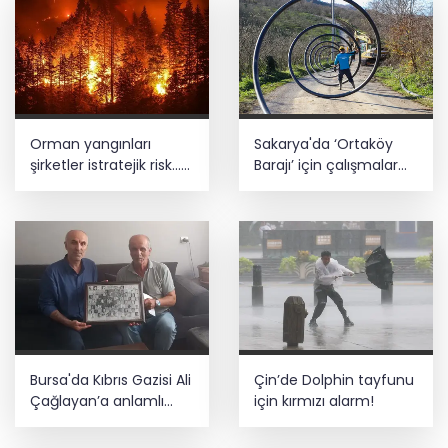
Orman yangınları
Sakarya'da ‘Ortaköy
şirketler istratejik risk...
Barajı’ için çalışmalar
Sigorta açığı büyüyor
başladı
Bursa'da Kıbrıs Gazisi Ali
Çin’de Dolphin tayfunu
Çağlayan’a anlamlı
için kırmızı alarm!
ziyaret