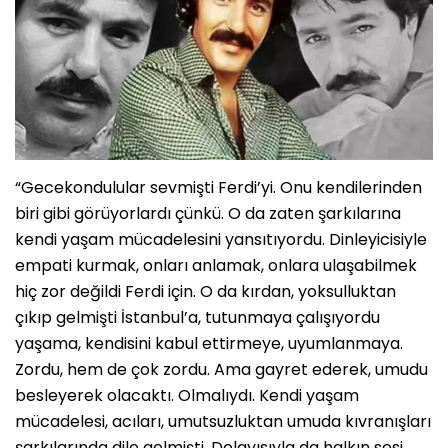
“Gecekondulular sevmişti Ferdi’yi. Onu kendilerinden
biri gibi görüyorlardı çünkü. O da zaten şarkılarına
kendi yaşam mücadelesini yansıtıyordu. Dinleyicisiyle
empati kurmak, onları anlamak, onlara ulaşabilmek
hiç zor değildi Ferdi için. O da kırdan, yoksulluktan
çıkıp gelmişti İstanbul’a, tutunmaya çalışıyordu
yaşama, kendisini kabul ettirmeye, uyumlanmaya.
Zordu, hem de çok zordu. Ama gayret ederek, umudu
besleyerek olacaktı. Olmalıydı. Kendi yaşam
mücadelesi, acıları, umutsuzluktan umuda kıvranışları
şarkılarında dile gelmişti. Dolayısıyla da halkın sesi