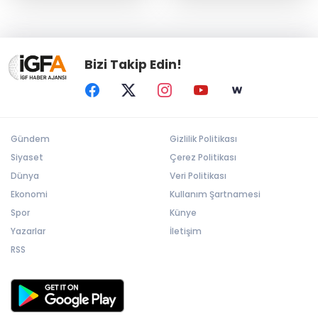
Bizi Takip Edin!
Gündem
Gizlilik Politikası
Siyaset
Çerez Politikası
Dünya
Veri Politikası
Ekonomi
Kullanım Şartnamesi
Spor
Künye
Yazarlar
İletişim
RSS