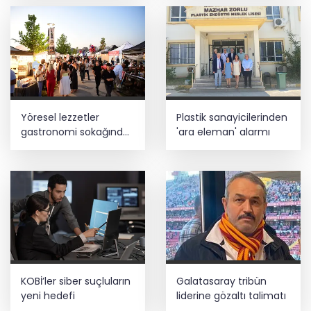
Yöresel lezzetler
Plastik sanayicilerinden
gastronomi sokağında
'ara eleman' alarmı
ziyaretçilerle buluşuyor
KOBİ’ler siber suçluların
Galatasaray tribün
yeni hedefi
liderine gözaltı talimatı