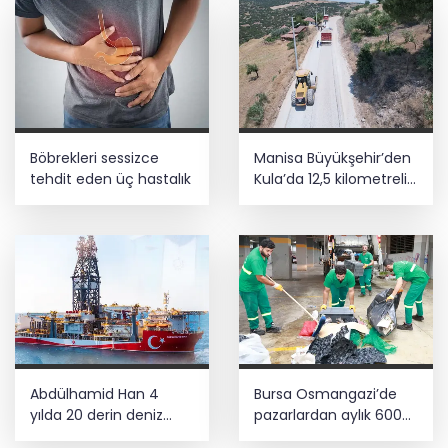
Böbrekleri sessizce
Manisa Büyükşehir’den
tehdit eden üç hastalık
Kula’da 12,5 kilometrelik
yol hamlesi
Abdülhamid Han 4
Bursa Osmangazi’de
yılda 20 derin deniz
pazarlardan aylık 600
kuyusu tamamladı
ton atık toplanıyor