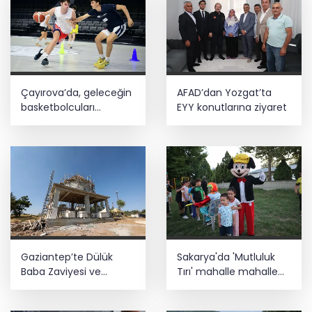
Çayırova’da, geleceğin
AFAD’dan Yozgat’ta
basketbolcuları
EYY konutlarına ziyaret
seçmelerde ter döktü
Gaziantep’te Dülük
Sakarya'da 'Mutluluk
Baba Zaviyesi ve
Tırı' mahalle mahalle
Türbesi asıl yerinde
geziyor
yeniden inşa edilecek