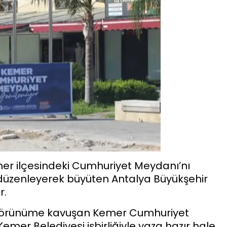
er ilçesindeki Cumhuriyet Meydanı’nı
 düzenleyerek büyüten Antalya Büyükşehir
r.
r görünüme kavuşan Kemer Cumhuriyet
emer Belediyesi işbirliğiyle yaza hazır hale