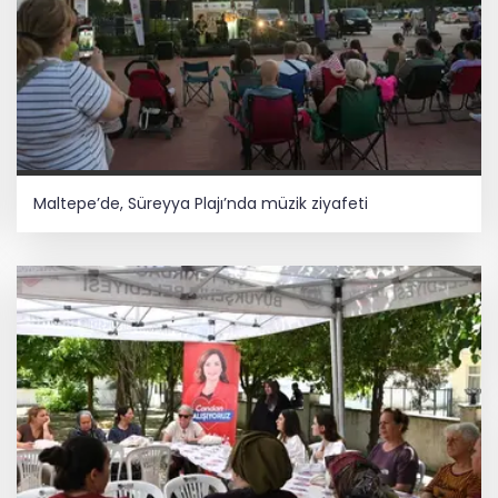
Maltepe’de, Süreyya Plajı’nda müzik ziyafeti