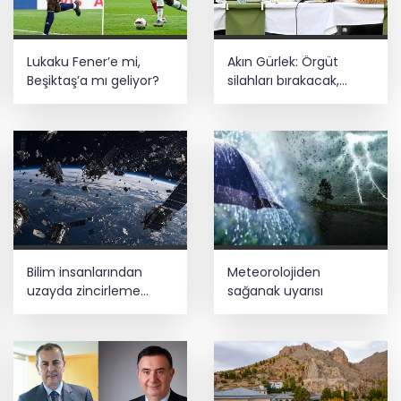
Depremde hasar görmüştü... Malatya
Lukaku Fener’e mi,
Akın Gürlek: Örgüt
Arkeoloji Müzesi yenilendi
Beşiktaş’a mı geliyor?
silahları bırakacak,
mağaraları boşaltacak
Kütahya Belediyesi personeline yapay
zeka eğitimi
HAYAT 112 Acil 800 bin indirmeyi aştı
Bilim insanlarından
Meteorolojiden
uzayda zincirleme
sağanak uyarısı
felaket uyarısı