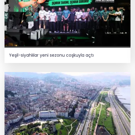
Yeşil-siyahlılar yeni sezonu coşkuyla açtı