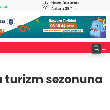
Hava Durumu
CAD
RUB
%0,82
34,1883
%0,73
0,5822
%0,65
Ankara
29 °
i
 turizm sezonuna