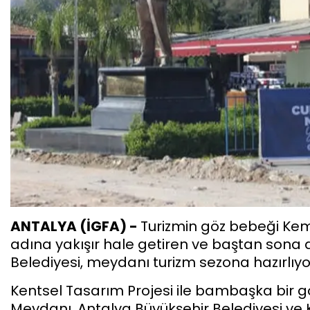
ANTALYA (İGFA) -
Turizmin göz bebeği Kem
adına yakışır hale getiren ve baştan sona
Belediyesi, meydanı turizm sezona hazırlıyo
Kentsel Tasarım Projesi ile bambaşka bi
Meydanı, Antalya Büyükşehir Belediyesi ve K