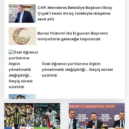
CHP, Menderes Belediye Başkanı İlkay
Çiçek'i kesin ihraç talebiyle disipline
sevk etti
Bursa Yıldırım'da Erguvan Bayramı
minyatürle geleceğe taşınacak
Özel öğrenci yurtlarına ilişkin
yönetmelik değişikliği... Geçiş süresi
uzatıldı
Keşan'da 177 milyon liralık yeni Hükümet
Konağı'nın temeli atıldı
Sağlık çalışanlarından ücret ve
emeklilik reformu çağrısı