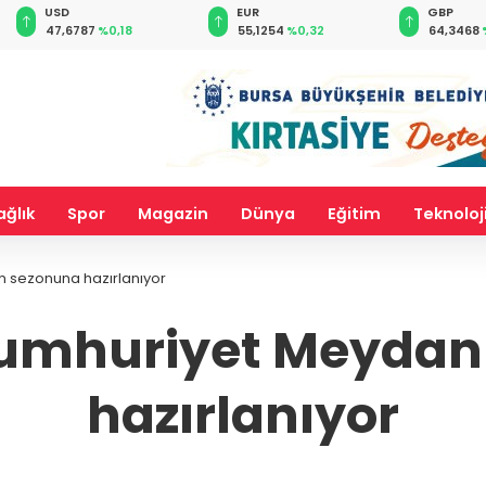
EUR
GBP
CHF
55,1254
%0,32
64,3468
%0,38
59,0083
ağlık
Spor
Magazin
Dünya
Eğitim
Teknoloj
m sezonuna hazırlanıyor
umhuriyet Meydanı
hazırlanıyor