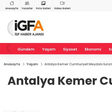
RY
BIST 100
USD
55
%2,59
13.779,39
%-0,14
47,6787
%0,18
Anasayfa
Yazarlar
Foto Galeri
Video Galeri
Gündem
Yaşam
Siyaset
Ekonomi
S
Anasayfa
Yaşam
Antalya Kemer Cumhuriyet Meydanı turiz
Antalya Kemer C