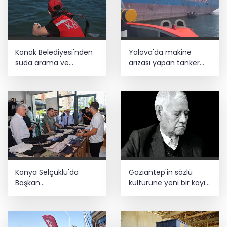
Konak Belediyesi'nden
Yalova'da makine
suda arama ve
arızası yapan tanker
kurtarma eğitimi
güvenli bölgeye çekildi
Konya Selçuklu'da
Gaziantep'in sözlü
Başkan
kültürüne yeni bir kayıt
Pekyatırmacı'dan
daha
esnaf ziyareti