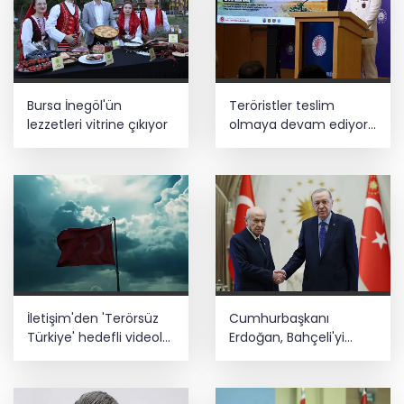
Yaşlı ve engelli aylıkları artışlı
hesaplarda
MGK bugün toplanıyor... Gündem
Bursa İnegöl'ün
Teröristler teslim
'Terörsüz Türkiye'
lezzetleri vitrine çıkıyor
olmaya devam ediyor...
Hudutlarda 490 kişi
BLOK3'ten Spotify Türkiye'de tarihi
yakalandı
rekor... Albümdeki 10 şarkının tamamı
Top 50'ye girdi
İletişim'den 'Terörsüz
Cumhurbaşkanı
Türkiye' hedefli videolu
Erdoğan, Bahçeli'yi
paylaşım
Külliye'de kabul etti