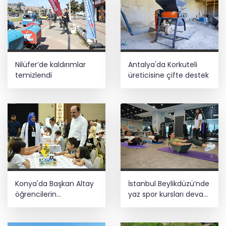
Nilüfer’de kaldırımlar
Antalya'da Korkuteli
temizlendi
üreticisine çifte destek
Konya'da Başkan Altay
İstanbul Beylikdüzü’nde
öğrencilerin
yaz spor kursları devam
heyecanına ortak oldu
ediyor