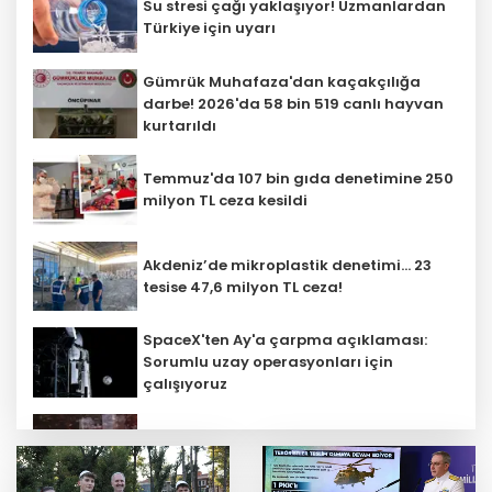
Su stresi çağı yaklaşıyor! Uzmanlardan
Türkiye için uyarı
Gümrük Muhafaza'dan kaçakçılığa
darbe! 2026'da 58 bin 519 canlı hayvan
kurtarıldı
Temmuz'da 107 bin gıda denetimine 250
milyon TL ceza kesildi
Akdeniz’de mikroplastik denetimi... 23
tesise 47,6 milyon TL ceza!
SpaceX'ten Ay'a çarpma açıklaması:
Sorumlu uzay operasyonları için
çalışıyoruz
'Ay Grubu' suç örgütüne 12 gözaltı!