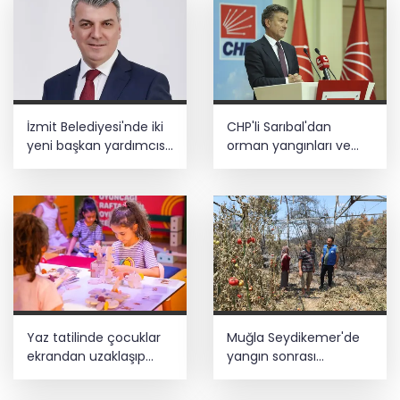
İzmit Belediyesi'nde iki
CHP'li Sarıbal'dan
yeni başkan yardımcısı
orman yangınları ve
göreve başladı
tarım politikalarına
eleştiri
Yaz tatilinde çocuklar
Muğla Seydikemer'de
ekrandan uzaklaşıp
yangın sonrası
hareketle buluşuyor
seferberlik