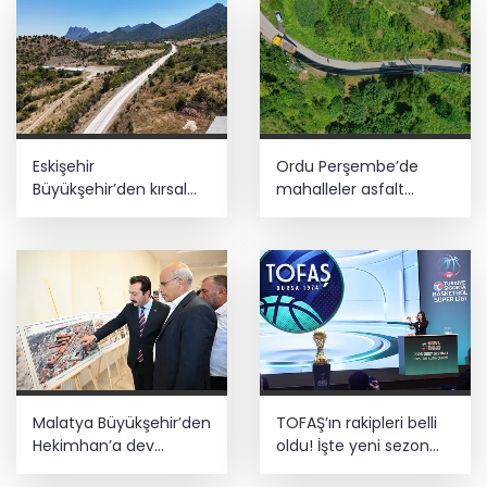
Eskişehir
Ordu Perşembe’de
Büyükşehir’den kırsal
mahalleler asfalt
mahallelere yol yatırımı
konforuna kavuştu
Malatya Büyükşehir’den
TOFAŞ’ın rakipleri belli
Hekimhan’a dev
oldu! İşte yeni sezon
yatırım
fikstürü