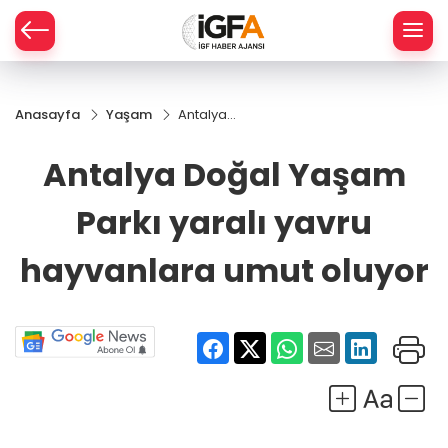
Anasayfa
Yaşam
Antalya
ÇE
Doğal
Yaşam
Antalya Doğal Yaşam
Parkı yaralı
RAY
yavru
Parkı yaralı yavru
hayvanlara
SPOR
umut
oluyor
hayvanlara umut oluyor
R