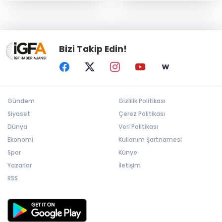
Bizi Takip Edin!
Gündem
Gizlilik Politikası
Siyaset
Çerez Politikası
Dünya
Veri Politikası
Ekonomi
Kullanım Şartnamesi
Spor
Künye
Yazarlar
İletişim
RSS