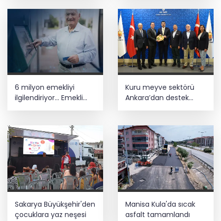
6 milyon emekliyi
Kuru meyve sektörü
ilgilendiriyor... Emekli
Ankara’dan destek
aylığı fark ödemeleri 7
istedi
Ağustos'ta hesaplarda
Sakarya Büyükşehir'den
Manisa Kula'da sıcak
çocuklara yaz neşesi
asfalt tamamlandı