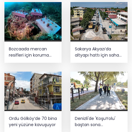
Bozcaada mercan
Sakarya Akyazı’da
resifleri için koruma
altyapı hattı için saha
seferberliği... 180 deniz
çalışmaları başladı
canlısı türü kayıt altına
alındı
Ordu Gölköy’de 70 bina
Denizli'de 'KoşuYolu'
yeni yüzüne kavuşuyor
baştan sona
yenileniyor