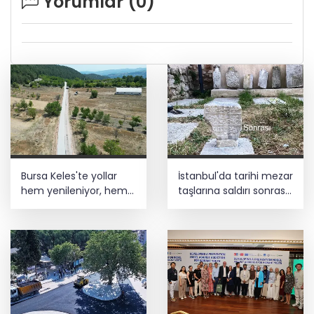
Yorumlar (
0
)
Bursa Keles'te yollar
İstanbul'da tarihi mezar
hem yenileniyor, hem
taşlarına saldırı sonrası
genişliyor
restorasyon