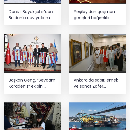
Denizli Büyükşehir’den
Yeşilay'dan göçmen
Buldan’a dev yatırım
gençleri bağımlılık
risklerinden koruyacak
uluslararası model
Başkan Genç, “Sevdam
Ankara'da sabır, emek
Karadeniz” ekibini
ve sanat Zafer
ağırladı! Film Festivali
Çarşısı’nda hayat buldu
Aralık’ta