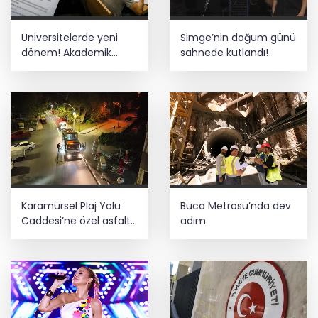
Üniversitelerde yeni
Simge’nin doğum günü
dönem! Akademik
sahnede kutlandı!
sahtekârlığa hapis,
öğrencilere dönüş yolu
Karamürsel Plaj Yolu
Buca Metrosu’nda dev
Caddesi’ne özel asfalt
adım
dokunuşu