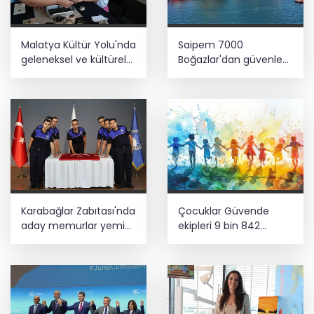
Malatya Kültür Yolu'nda
Saipem 7000
geleneksel ve kültürel
Boğazlar'dan güvenle
birikim
geçti
Karabağlar Zabıtası'nda
Çocuklar Güvende
aday memurlar yemin
ekipleri 9 bin 842
etti
çocuğu spora ve
sosyal faaliyetlere
yönlendirdi