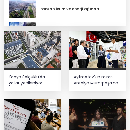
Trabzon iklim ve enerji ağında
5 ilde kuvvetli yağış, Marmara ve Ege’de
rüzgar alarmı!
CHP İstanbul’da yeni katılımlar... Gürsel
Tekin: Birlikte başaracağız
Konya Selçuklu'da
Aytmatov’un mirası
Bursa Keles'te Fetih coşkusu
yollar yenileniyor
Antalya Muratpaşa’da
büyüyor
Bursa Büyükşehir Harmancık’ta da
yolları yeniliyor