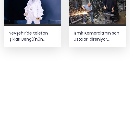
Nevşehir'de telefon
İzmir Kemeraltı’nın son
ışıkları Bengü'nün
ustaları direniyor...
şarkılarına eşlik etti
Çekiç sesleriyle
yaşayan miras