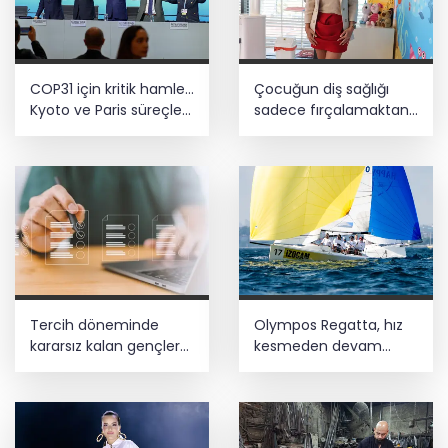
COP31 için kritik hamle...
Çocuğun diş sağlığı
Kyoto ve Paris süreçleri
sadece fırçalamaktan
Türkiye’de yönetilecek
ibaret değil
Tercih döneminde
Olympos Regatta, hız
kararsız kalan gençlere
kesmeden devam
bilimsel yol haritası...
ediyor
Halen kararsızsanız bu
testi çözün!