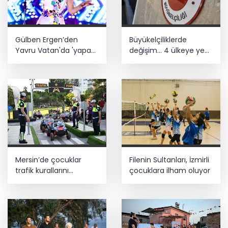
Gülben Ergen’den
Büyükelçiliklerde
Yavru Vatan'da 'yapay
değişim... 4 ülkeye yeni
zekâ' çıkışı
atama
Mersin’de çocuklar
Filenin Sultanları, İzmirli
trafik kurallarını
çocuklara ilham oluyor
öğreniyor