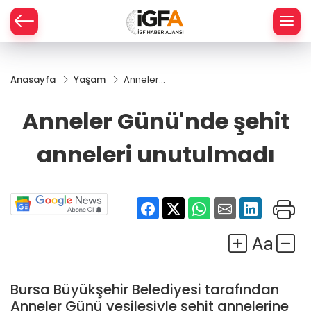
Anasayfa
Yaşam
Anneler
ÇE
Günü'nde
şehit
Anneler Günü'nde şehit
anneleri
RAY
unutulmadı
anneleri unutulmadı
SPOR
R
Bursa Büyükşehir Belediyesi tarafından
Anneler Günü vesilesiyle şehit annelerine