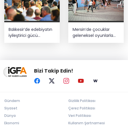
Balıkesir’de edebiyatın
Mersin’de çocuklar
iyileştirici gücü
geleneksel oyunlarla
konuşuldu
buluştu
Bizi Takip Edin!
Gündem
Gizlilik Politikası
Siyaset
Çerez Politikası
Dünya
Veri Politikası
Ekonomi
Kullanım Şartnamesi