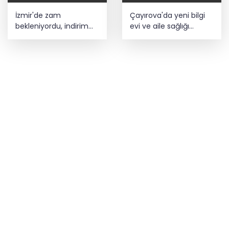
İzmir'de zam
Çayırova'da yeni bilgi
bekleniyordu, indirim
evi ve aile sağlığı
oldu!
merkezinin
betonarmesi tamam