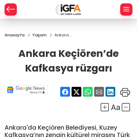
Anasayfa
Yaşam
Ankara
ÇE
Keçiören’de
Kafkasya
Ankara Keçiören’de
rüzgarı
RAY
Kafkasya rüzgarı
SPOR
R
Ankara'da Keçiören Belediyesi, Kuzey
Kafkasya’nın zengin kültürel mirasını Türk