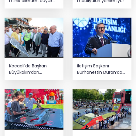
minik ellerden büyük
mobilyaları yenileniyor
dayanışma
Kocaeli'de Başkan
İletişim Başkanı
Büyükakın’dan
Burhanettin Duran’dan
Çayırova mesaisi
10 Ağustos mesajı