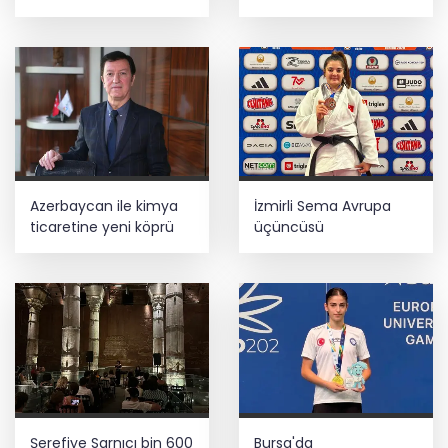
dönüyor
Azerbaycan ile kimya
İzmirli Sema Avrupa
ticaretine yeni köprü
üçüncüsü
Şerefiye Sarnıcı bin 600
Bursa'da