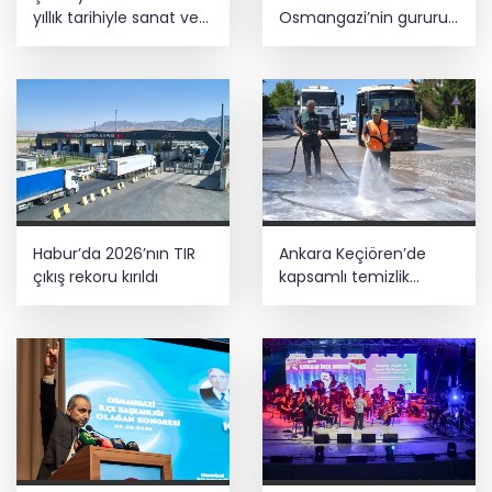
yıllık tarihiyle sanat ve
Osmangazi’nin gururu
müziğe eşlik ediyor
Avrupa Şampiyonu
Habur’da 2026’nın TIR
Ankara Keçiören’de
çıkış rekoru kırıldı
kapsamlı temizlik
seferberliği