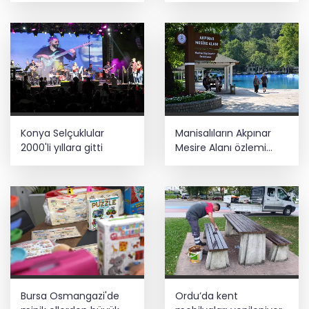
netleşti
Konya Selçuklular
Manisalıların Akpınar
2000'li yıllara gitti
Mesire Alanı özlemi
sona erdi
Bursa Osmangazi'de
Ordu’da kent