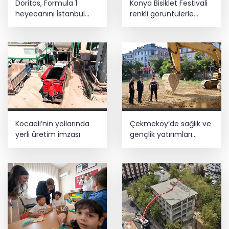
Doritos, Formula 1
Konya Bisiklet Festivali
heyecanını İstanbul
renkli görüntülerle
Festivali'ne taşıdı
tamamlandı
Kocaeli’nin yollarında
Çekmeköy’de sağlık ve
yerli üretim imzası
gençlik yatırımları
yükseliyor