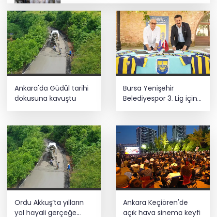
İstanbul'da tarihi mezar taşlarına
saldırı sonrası restorasyon
Meclis’te kritik gün! 'Terörsüz Türkiye'
teklifinde gözler Genel Kurul’da
Taze incirde rekolte yüksek, hedef 100
Ankara'da Güdül tarihi
Bursa Yenişehir
milyon dolar
dokusuna kavuştu
Belediyespor 3. Lig için
tecrübeli isimle anlaştı
AgroGreen Bursa'da 80 şehir, 13 ülke
ağırlayacak
Ordu Akkuş’ta yılların
Ankara Keçiören'de
yol hayali gerçeğe
açık hava sinema keyfi