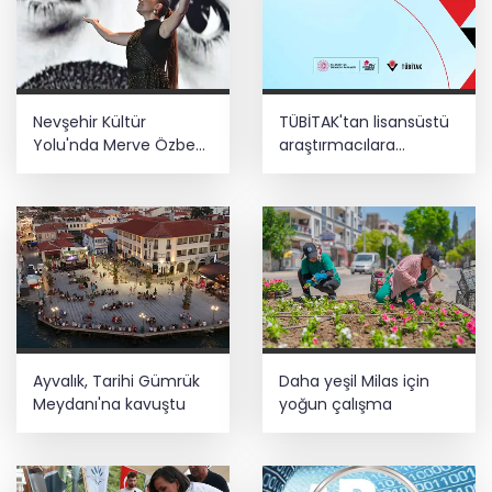
Nevşehir Kültür
TÜBİTAK'tan lisansüstü
Yolu'nda Merve Özbey
araştırmacılara
coşkusu
performans bursu
çağrısı
Ayvalık, Tarihi Gümrük
Daha yeşil Milas için
Meydanı'na kavuştu
yoğun çalışma