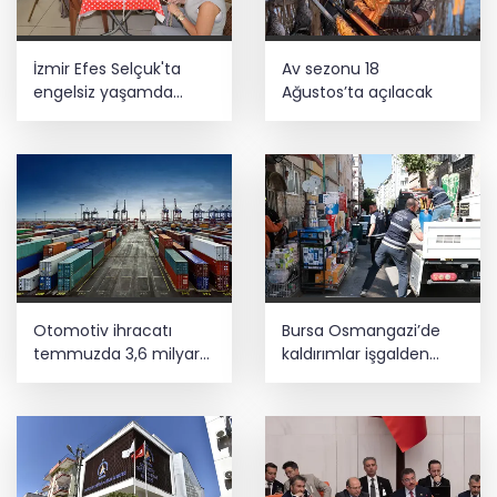
İzmir Efes Selçuk'ta
Av sezonu 18
engelsiz yaşamda
Ağustos’ta açılacak
üreterek güçleniyorlar
Otomotiv ihracatı
Bursa Osmangazi’de
temmuzda 3,6 milyar
kaldırımlar işgalden
dolar
temizlendi