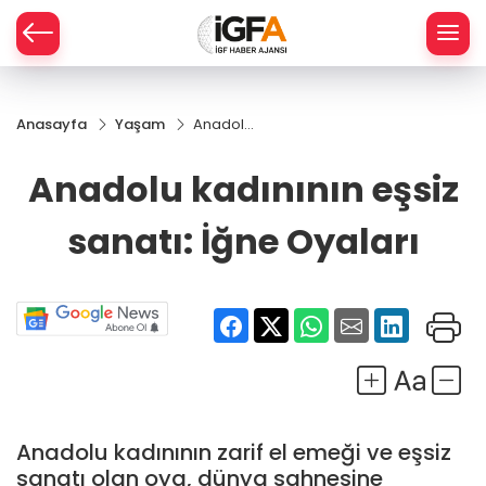
Anasayfa
Yaşam
Anadolu
ÇE
kadınının
eşsiz
Anadolu kadınının eşsiz
sanatı:
RAY
İğne
sanatı: İğne Oyaları
Oyaları
SPOR
R
Anadolu kadınının zarif el emeği ve eşsiz
sanatı olan oya, dünya sahnesine