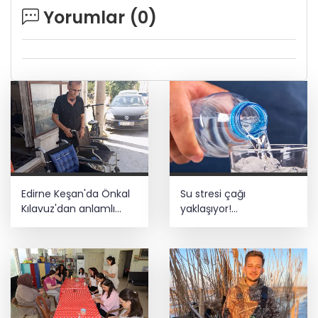
Yorumlar (
0
)
Edirne Keşan'da Önkal
Su stresi çağı
Kılavuz'dan anlamlı
yaklaşıyor!
çalışma
Uzmanlardan Türkiye
için uyarı