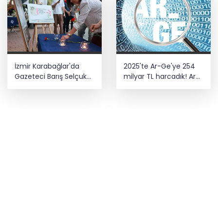
İzmir Karabağlar'da
2025'te Ar-Ge'ye 254
Gazeteci Barış Selçuk
milyar TL harcadık! Ar-
saygıyla anıldı
Ge'de en büyük pay
üniversitelere