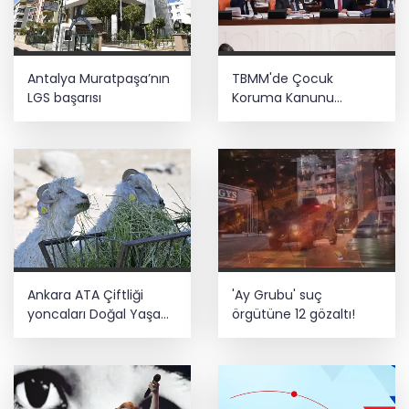
Antalya Muratpaşa’nın
TBMM'de Çocuk
LGS başarısı
Koruma Kanunu
teklifinin ilk görüşmeleri
tamamlandı
Ankara ATA Çiftliği
'Ay Grubu' suç
yoncaları Doğal Yaşam
örgütüne 12 gözaltı!
Parkı'na ulaştırıldı