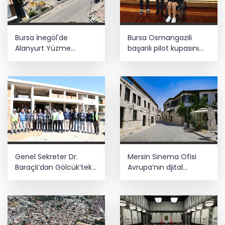
Bursa İnegöl'de
Bursa Osmangazili
Alanyurt Yüzme
başarılı pilot kupasını
Havuzu'nda çalışmalar
Başkan Aydın’la paylaştı
tam gaz
Genel Sekreter Dr.
Mersin Sinema Ofisi
Baraçlı’dan Gölcük’teki
Avrupa’nın djital
projelere yakın takip
vitrininde