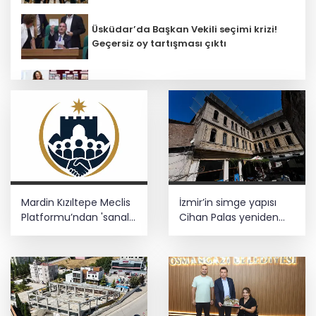
Üsküdar’da Başkan Vekili seçimi krizi!
Geçersiz oy tartışması çıktı
Öğretmenlerin il içi atama sonuçları
açıklandı
Başkan Aydın, Osmangazi Doğancı’da
talepleri dinledi
Üsküdar’da seçimi CHP’nin adayı Sibel
Mardin Kızıltepe Meclis
İzmir’in simge yapısı
Tan Çetinkaya kazandı
Platformu’ndan 'sanal
Cihan Palas yeniden
kumar' alarmı!
hayat buluyor
Mardin'de geleceğin inşası için dev
adım: "Büyük Aile Platformu" kuruldu