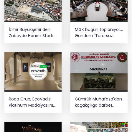
İzmir Büyükşehir'den
MGK bugün toplanıyor...
Zübeyde Hanım Stadı
Gündem 'Terörsüz
açıklaması
Türkiye'
Roca Grup, EcoVadis
Gümrük Muhafaza'dan
Platinum Madalyası’nı
kaçakçılığa darbe!
üst üste ikinci kez
2026'da 58 bin 519 canlı
kazandı
hayvan kurtarıldı