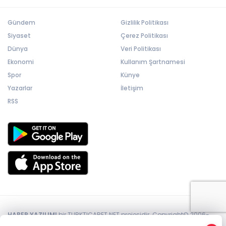
Gündem
Gizlilik Politikası
Siyaset
Çerez Politikası
Dünya
Veri Politikası
Ekonomi
Kullanım Şartnamesi
Spor
Künye
Yazarlar
İletişim
RSS
HABER YAZILIMI
bir TURKTICARET.NET projesidir. Copyright© 2006-
2026 Tüm hakları saklıdır.