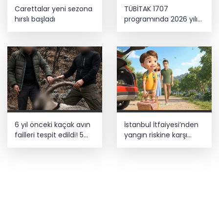
Carettalar yeni sezona
TÜBİTAK 1707
hırslı başladı
programında 2026 yılı
ilk dönem sonuçları
açıklandı
6 yıl önceki kaçak avın
İstanbul İtfaiyesi’nden
failleri tespit edildi! 5
yangın riskine karşı
yaban keçisi için ceza
videolu uyarı
uygulandı