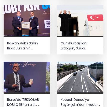
Başkan Vekili Şahin
Cumhurbaşkanı
Biba: Bursa'nın
Erdoğan, Suudi
geleceğini bütüncül
Arabistan yolcusu
anlayışla planlıyoruz
Bursa’da TEKNOSAB
Kocaeli Darıca’ya
KOBİ OSB tanıtıldı...
Büyükşehir'den modern