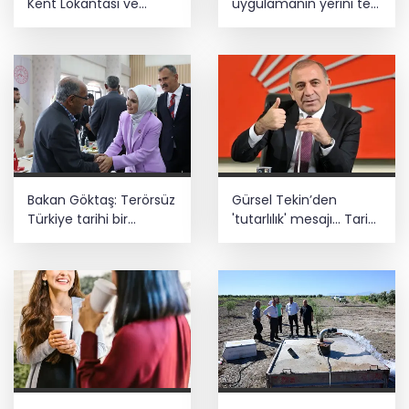
Kent Lokantası ve
uygulamanın yerini tek
altyapı desteği
asistan alabilir
Bakan Göktaş: Terörsüz
Gürsel Tekin’den
Türkiye tarihi bir
'tutarlılık' mesajı... Tarihi
adımdır
meselelerde pusula
net olmalı