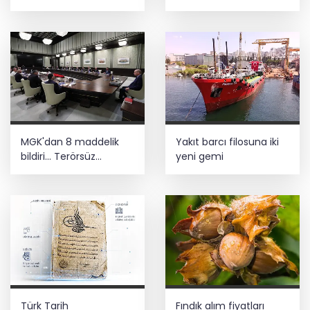
Bursa’nın kalkınma
ulaşım yatırımı
yolculuğunda yeni
dönem
MGK'dan 8 maddelik
Yakıt barcı filosuna iki
bildiri... Terörsüz
yeni gemi
Türkiye, bölgesel
güvenlik ve Gazze
mesajı
Türk Tarih
Fındık alım fiyatları