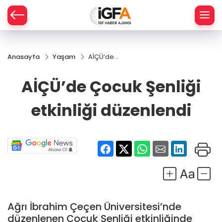
Anasayfa
Yaşam
AİÇÜ’de
ÇE
Çocuk
Şenliği
AİÇÜ’de Çocuk Şenliği
etkinliği
RAY
düzenlendi
etkinliği düzenlendi
SPOR
R
Ağrı İbrahim Çeçen Üniversitesi’nde
düzenlenen Çocuk Şenliği etkinliğinde