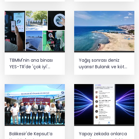
Teröristler teslim olmaya devam
ediyor... Hudutlarda 490 kişi yakalandı
TBMM'nin ana binası
Yağış sonrası deniz
YES-TR'de 'çok iyi'
uyarısı! Bulanık ve kötü
olarak sertifikalandırıldı
kokulu suda yüzmeyin
Balıkesir'de Kepsut’a
Yapay zekada onlarca