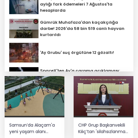
aylığı fark ödemeleri 7 Ağustos'ta
hesaplarda
Gümrük Muhafaza'dan kaçakçılığa
darbe! 2026'da 58 bin 519 canlı hayvan
kurtarıldı
'Ay Grubu' suç örgütüne 12 gözaltı!
SpaceX'ten Ay'a çarpma açıklaması:
Sorumlu uzay operasyonları için
çalışıyoruz
Bozcaada mercan resifleri için koruma
seferberliği... 180 deniz canlısı türü kayıt
altına alındı
Türk F-16'ları NATO görevi için
Samsun’da Alaçam'a
CHP Grup Başkanvekili
Estonya'da... MSB yerli savunma
sistemleriyle güçleniyor
yeni yaşam alanı
Kılıç’tan 'silahsızlanma'
kazandırıldı
vurgusu