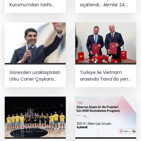
Kurumu’ndan tarihi
açıklandı... Alımlar 24
içerikler tek platformda
Ağustos'ta başlıyor
Görevden uzaklaştırılan
Türkiye ile Vietnam
Utku Caner Çaykara
arasında 'hava'da yeni
hakkında tahliye kararı
dönem... Sefer
kapasitesi artırıldı