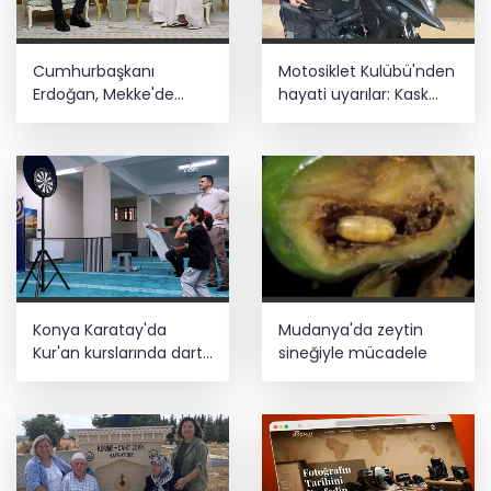
Cumhurbaşkanı
Motosiklet Kulübü'nden
Erdoğan, Mekke'de
hayati uyarılar: Kask
Veliaht Prens
tercih değil,
Muhammed bin
zorunluluktur
Selman ile görüştü
Konya Karatay'da
Mudanya'da zeytin
Kur'an kurslarında dart
sineğiyle mücadele
turnuvası heyecanı