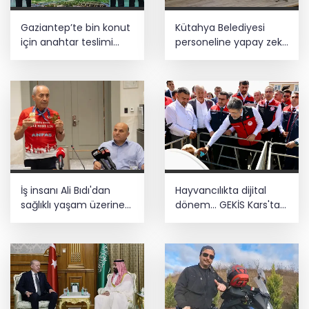
YÖK'ten uluslararası mezunlara ikamet
Gaziantep’te bin konut
Kütahya Belediyesi
kolaylığı... Süre 2 yıla kadar
uzatılabilecek
için anahtar teslimi
personeline yapay zeka
yapıldı... 5 bin konutluk
eğitimi
CHP, Menderes Belediye Başkanı İlkay
projeye temel
Çiçek'i kesin ihraç talebiyle disipline
sevk etti
İş insanı Ali Bıdı'dan
Hayvancılıkta dijital
sağlıklı yaşam üzerine
dönem... GEKİS Kars'ta
dikkat çeken
uygulamaya alındı
açıklamalar... 77
yaşında gençlik
mucizesi