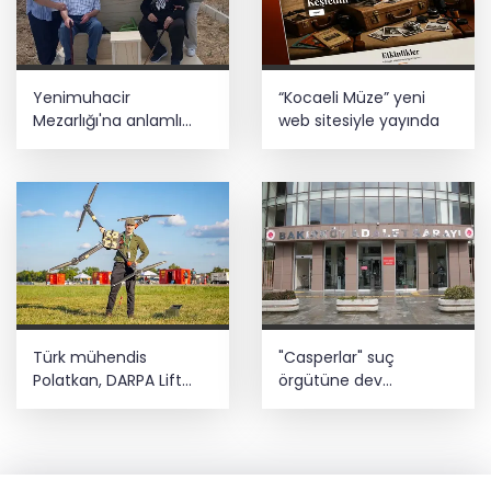
Yenimuhacir
“Kocaeli Müze” yeni
Mezarlığı'na anlamlı
web sitesiyle yayında
hayrat çeşmesi
Türk mühendis
"Casperlar" suç
Polatkan, DARPA Lift
örgütüne dev
Challenge'da finale
operasyon! 151 şüpheli
kaldı
hakkında dava açıldı