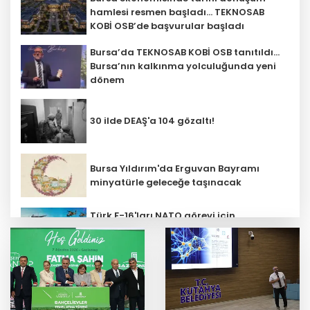
hamlesi resmen başladı... TEKNOSAB
KOBİ OSB’de başvurular başladı
Bursa’da TEKNOSAB KOBİ OSB tanıtıldı...
Bursa’nın kalkınma yolculuğunda yeni
dönem
30 ilde DEAŞ'a 104 gözaltı!
Bursa Yıldırım'da Erguvan Bayramı
minyatürle geleceğe taşınacak
Türk F-16'ları NATO görevi için
Estonya'da... MSB yerli savunma
sistemleriyle güçleniyor
Fındık alım fiyatları açıklandı... Alımlar
24 Ağustos'ta başlıyor