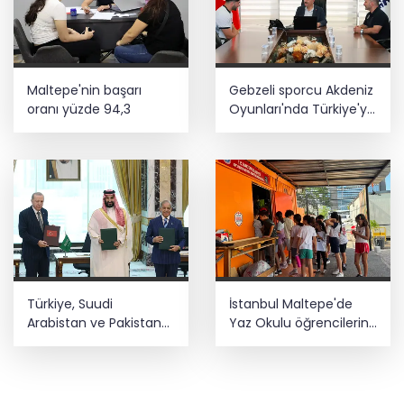
Maltepe'nin başarı
Gebzeli sporcu Akdeniz
oranı yüzde 94,3
Oyunları'nda Türkiye'yi
temsil edecek
Türkiye, Suudi
İstanbul Maltepe'de
Arabistan ve Pakistan
Yaz Okulu öğrencilerine
arasında ortak
afet bilinci
savunma anlaşması
imzalandı