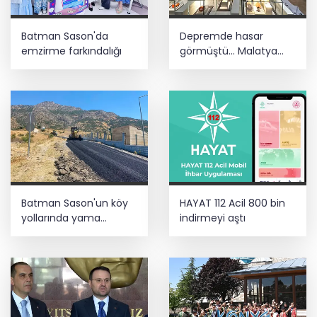
Batman Sason'da
Depremde hasar
emzirme farkındalığı
görmüştü... Malatya
Arkeoloji Müzesi
yenilendi
Batman Sason'un köy
HAYAT 112 Acil 800 bin
yollarında yama
indirmeyi aştı
çalışmaları sürüyor