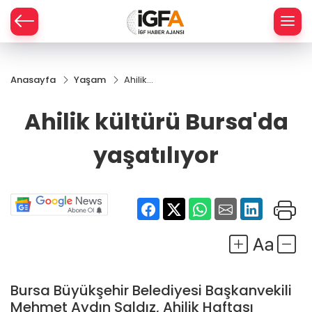
Anasayfa
Yaşam
Ahilik
ÇE
kültürü
Bursa'da
Ahilik kültürü Bursa'da
yaşatılıyor
RAY
yaşatılıyor
SPOR
R
Bursa Büyükşehir Belediyesi Başkanvekili
Mehmet Aydın Saldız, Ahilik Haftası