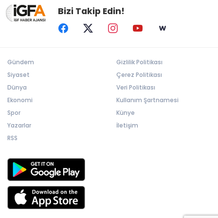
Bizi Takip Edin!
Gündem
Gizlilik Politikası
Siyaset
Çerez Politikası
Dünya
Veri Politikası
Ekonomi
Kullanım Şartnamesi
Spor
Künye
Yazarlar
İletişim
RSS