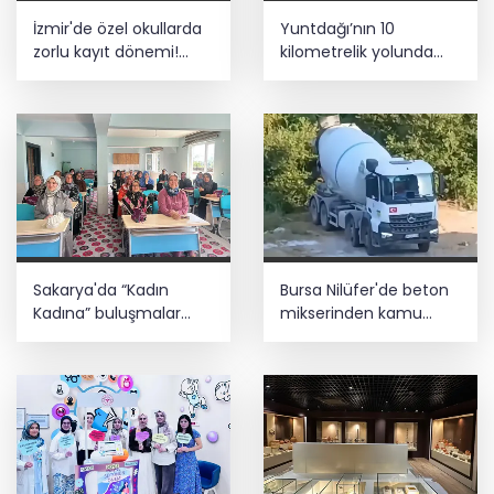
İzmir'de özel okullarda
Yuntdağı’nın 10
zorlu kayıt dönemi!
kilometrelik yolunda
Teşvikler kalktı, veli
konfor çalışması
devlet okuluna yöneldi
Sakarya'da “Kadın
Bursa Nilüfer'de beton
Kadına” buluşmalar
mikserinden kamu
Akyazı’da sürdü
alanına döküme 150 bin
TL ceza