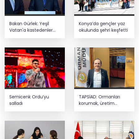
Bakan Gürlek: Yeşil
Konya’da gençler yaz
Vatan'a kastedenler
okulunda şehri keşfetti
hukuk önünde hesap
verecek
Semicenk Ordu’yu
TAPSİAD: Ormanları
salladı
korumak, üretim
gücünü korumaktır