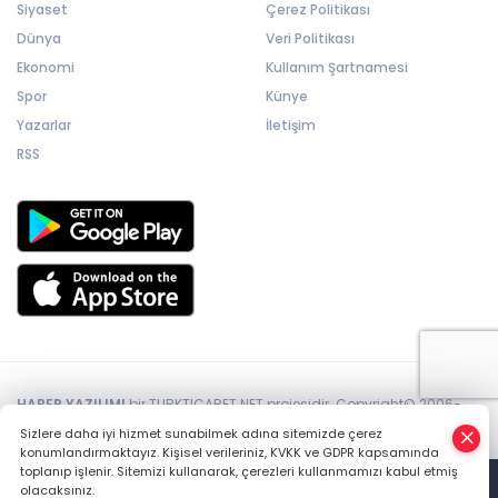
Siyaset
Çerez Politikası
Dünya
Veri Politikası
Ekonomi
Kullanım Şartnamesi
Spor
Künye
Yazarlar
İletişim
RSS
HABER YAZILIMI
bir TURKTICARET.NET projesidir. Copyright© 2006-
2026 Tüm hakları saklıdır.
Sizlere daha iyi hizmet sunabilmek adına sitemizde çerez
konumlandırmaktayız. Kişisel verileriniz, KVKK ve GDPR kapsamında
toplanıp işlenir. Sitemizi kullanarak, çerezleri kullanmamızı kabul etmiş
olacaksınız.