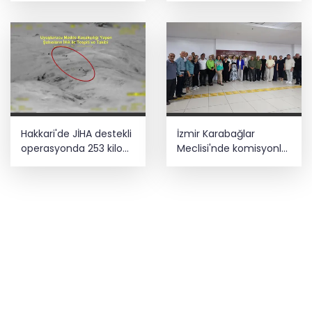
ziyareti
Hakkari'de JİHA destekli
İzmir Karabağlar
operasyonda 253 kilo
Meclisi'nde komisyonlar
esrar ele geçirildi
yeniden şekillendi