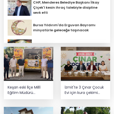
CHP, Menderes Belediye Başkanı İlkay
Çiçek'i kesin ihraç talebiyle disipline
sevk etti
Bursa Yıldırım'da Erguvan Bayramı
minyatürle geleceğe taşınacak
E-KİP’e Türkiye’nin Dijital Dönüşüm
Ödülü... Kamu kategorisinde zirvede
Özel öğrenci yurtlarına ilişkin
yönetmelik değişikliği... Geçiş süresi
uzatıldı
Ankara'da uyuşturucu ve fuhuş 8
Keşan eski İlçe Millî
İzmit'te 3 Çınar Çocuk
gözaltı
Eğitim Müdürü
Evi için kura çekimi
vefatının yıl
gerçekleştirildi
dönümünde anıldı
Depremde hasar görmüştü... Malatya
Arkeoloji Müzesi yenilendi