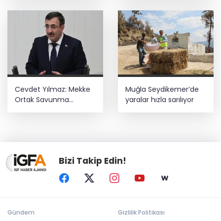
Cevdet Yılmaz: Mekke
Muğla Seydikemer’de
Ortak Savunma
yaralar hızla sarılıyor
Anlaşması bölgesel
güvenliğe katkı
sağlayacak
Bizi Takip Edin!
Gündem
Gizlilik Politikası