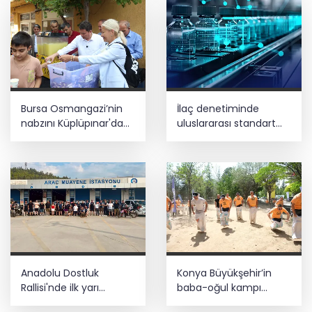
Bursa Osmangazi’nin
İlaç denetiminde
nabzını Küplüpınar'da
uluslararası standart
tuttu
dönemi
Anadolu Dostluk
Konya Büyükşehir’in
Rallisi'nde ilk yarı
baba-oğul kampı
tamamlandı
Ağustos'ta da sürecek