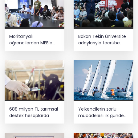
Moritanyalı
Bakan Tekin üniversite
öğrencilerden MEB'e
adaylarıyla tecrübe
ziyaret
paylaştı
688 milyon TL tarımsal
Yelkencilerin zorlu
destek hesaplarda
mücadelesi ilk günde
nefes kesti