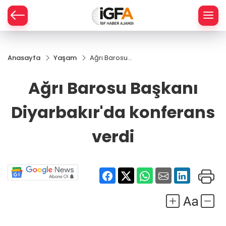
Anasayfa
Yaşam
Ağrı Barosu
ÇE
Başkanı
Diyarbakır'da
Ağrı Barosu Başkanı
konferans
RAY
verdi
Diyarbakır'da konferans
SPOR
verdi
R