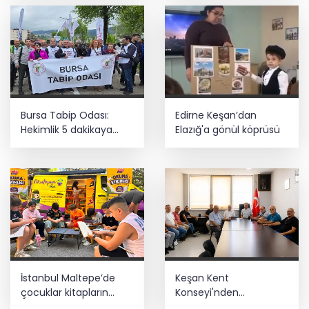
Bursa Tabip Odası:
Edirne Keşan’dan
Hekimlik 5 dakikaya
Elazığ'a gönül köprüsü
sığmaz
İstanbul Maltepe’de
Keşan Kent
çocuklar kitapların
Konseyi'nden
renkli dünyasında
muhtarlara nezaket