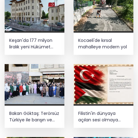
Keşan'da 177 milyon
Kocaeli'de kırsal
liralık yeni Hükümet
mahalleye modern yol
Konağı'nın temeli atıldı
Bakan Göktaş: Terörsüz
Filistin'in dünyaya
Türkiye ile barışın ve
açılan sesi olmaya
istikrarın güçlendiği
devam edeceğiz
gelecek hedefliyoruz