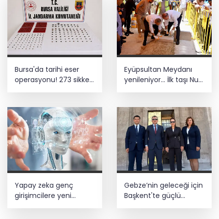
Bursa'da tarihi eser
Eyüpsultan Meydanı
operasyonu! 273 sikke
yenileniyor... İlk taşı Nuri
ve 18 obje ele geçirildi
Aslan koydu
Yapay zeka genç
Gebze’nin geleceği için
girişimcilere yeni
Başkent'te güçlü
kapılar açıyor
temaslar