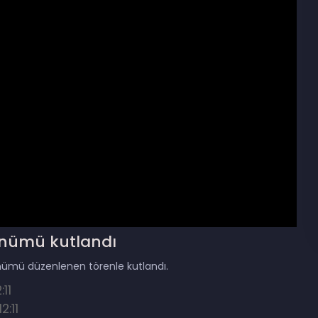
dönümü kutlandı
dönümü düzenlenen törenle kutlandı.
11
:11