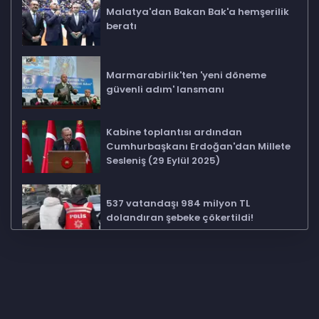
Malatya'dan Bakan Bak'a hemşerilik
beratı
Marmarabirlik'ten 'yeni döneme
güvenli adım' lansmanı
Kabine toplantısı ardından
Cumhurbaşkanı Erdoğan'dan Millete
Sesleniş (29 Eylül 2025)
537 vatandaşı 984 milyon TL
dolandıran şebeke çökertildi!
Bursa İnkaya'da 620 yıllık görkemli
gölge