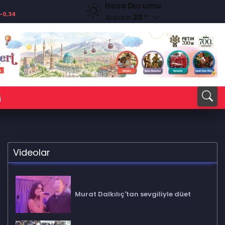
Hava Durumu
AED
AUD
-0,34
12,9820
%0,21
33,4991
%0,07
Ankara
30 °
i
Videolar
Murat Dalkılıç'tan sevgiliyle düet