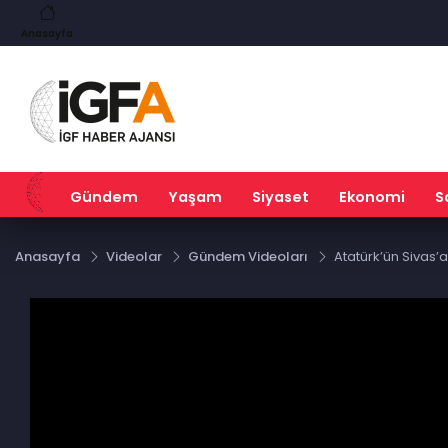
EUR
GBP
3
%0,16
54,9793
%-0,01
64,1919
%0,07
Anasayfa
Gündem
Yaşam
Siyaset
Ekonomi
S
Anasayfa
Videolar
Gündem Videoları
Atatürk’ün Sivas’a