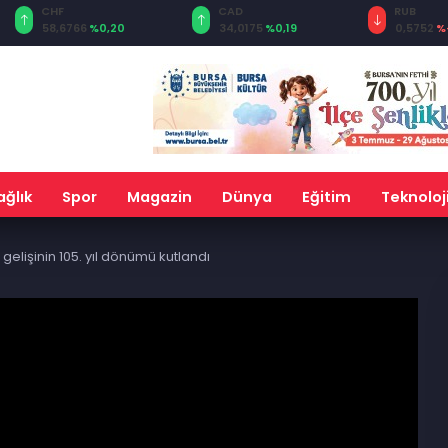
CHF
CAD
RUB
58,6766
%0,20
34,0175
%0,19
0,5752
%
ağlık
Spor
Magazin
Dünya
Eğitim
Teknoloj
 gelişinin 105. yıl dönümü kutlandı