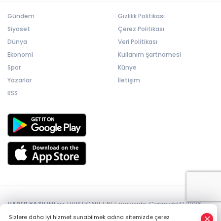
Gündem
Gizlilik Politikası
Siyaset
Çerez Politikası
Dünya
Veri Politikası
Ekonomi
Kullanım Şartnamesi
Spor
Künye
Yazarlar
İletişim
RSS
HABER YAZILIMI
bir TURKTICARET.NET projesidir. Copyright© 2006-
2026 Tüm hakları saklıdır.
Sizlere daha iyi hizmet sunabilmek adına sitemizde çerez