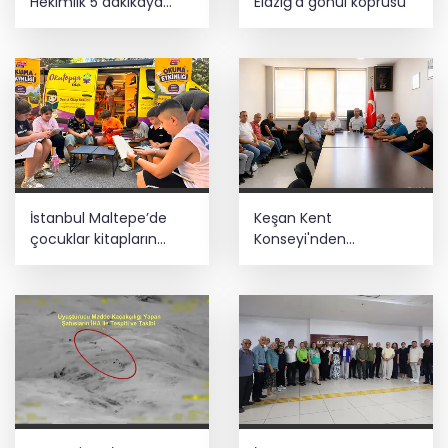
Hekimlik 5 dakikaya
Elazığ'a gönül köprüsü
sığmaz
İstanbul Maltepe’de
Keşan Kent
çocuklar kitapların
Konseyi'nden
renkli dünyasında
muhtarlara nezaket
ziyareti