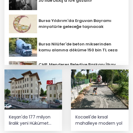
30 ilde DEAŞ'a 104 gözaltı!
Bursa Yıldırım'da Erguvan Bayramı
minyatürle geleceğe taşınacak
Bursa Nilüfer'de beton mikserinden
kamu alanına döküme 150 bin TL ceza
CHP, Menderes Belediye Başkanı İlkay
Çiçek'i kesin ihraç talebiyle disipline
sevk etti
Ankara'da uyuşturucu ve fuhuş 8
gözaltı
E-KİP’e Türkiye’nin Dijital Dönüşüm
Keşan'da 177 milyon
Kocaeli'de kırsal
Ödülü... Kamu kategorisinde zirvede
liralık yeni Hükümet
mahalleye modern yol
Konağı'nın temeli atıldı