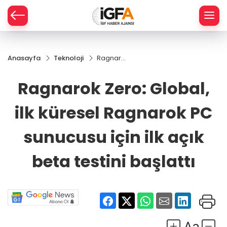
Anasayfa
Teknoloji
Ragnarok
ÇE
Zero:
Global, ilk
Ragnarok Zero: Global,
küresel
RAY
Ragnarok
ilk küresel Ragnarok PC
PC
SPOR
sunucusu
için ilk
sunucusu için ilk açık
açık beta
R
testini
beta testini başlattı
başlattı