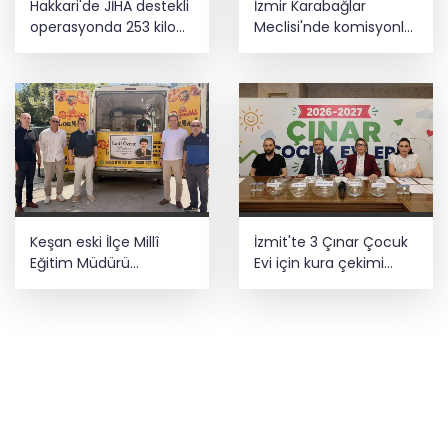
Hakkari'de JİHA destekli
İzmir Karabağlar
operasyonda 253 kilo
Meclisi'nde komisyonlar
esrar ele geçirildi
yeniden şekillendi
Keşan eski İlçe Millî
İzmit'te 3 Çınar Çocuk
Eğitim Müdürü
Evi için kura çekimi
vefatının yıl
gerçekleştirildi
dönümünde anıldı