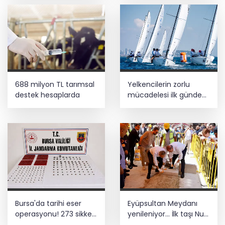
688 milyon TL tarımsal
Yelkencilerin zorlu
destek hesaplarda
mücadelesi ilk günde
nefes kesti
Bursa'da tarihi eser
Eyüpsultan Meydanı
operasyonu! 273 sikke
yenileniyor... İlk taşı Nuri
ve 18 obje ele geçirildi
Aslan koydu