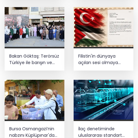
Cumhurbaşkanı Erdoğan, Suudi
Arabistan yolcusu
Bakan Göktaş: Terörsüz
Filistin'in dünyaya
Türkiye ile barışın ve
açılan sesi olmaya
istikrarın güçlendiği
devam edeceğiz
gelecek hedefliyoruz
Bursa Osmangazi’nin
İlaç denetiminde
nabzını Küplüpınar'da
uluslararası standart