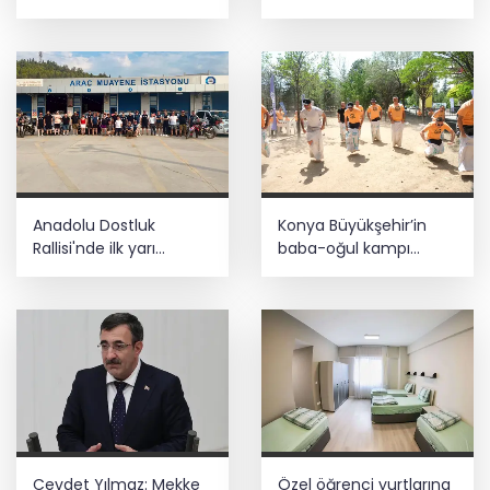
tuttu
dönemi
Anadolu Dostluk
Konya Büyükşehir’in
Rallisi'nde ilk yarı
baba-oğul kampı
tamamlandı
Ağustos'ta da sürecek
Cevdet Yılmaz: Mekke
Özel öğrenci yurtlarına