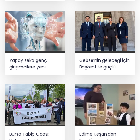
Yapay zeka genç
Gebze’nin geleceği için
girişimcilere yeni
Başkent'te güçlü
kapılar açıyor
temaslar
Bursa Tabip Odası:
Edirne Keşan’dan