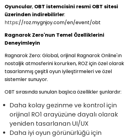
Oyuncular
,
OBT
istemcisini
resmi
OBT
sitesi
üzerinden
indirebilirler
:
https
://roz.mygnjoy.com/en/event/obt
Ragnarok
Zero'nun
Temel
Özelliklerini
Deneyimleyin
Ragnarok Zero: Global, orijinal Ragnarok Online'ın
nostaljik atmosferini korurken, ROZ için özel olarak
tasarlanmış çeşitli oyun iyileştirmeleri ve özel
sistemler sunuyor.
OBT sırasında sunulan başlıca özellikler şunlardır:
Daha kolay gezinme ve kontrol için
orijinal RO1 arayüzüne dayalı olarak
yeniden tasarlanan UI/UX
Daha iyi oyun görünürlüğü için