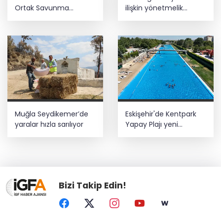
Ortak Savunma
ilişkin yönetmelik
Anlaşması bölgesel
değişikliği... Geçiş süresi
güvenliğe katkı
uzatıldı
sağlayacak
Muğla Seydikemer’de
Eskişehir'de Kentpark
yaralar hızla sarılıyor
Yapay Plajı yeni
sezonda hizmete açıldı
Bizi Takip Edin!