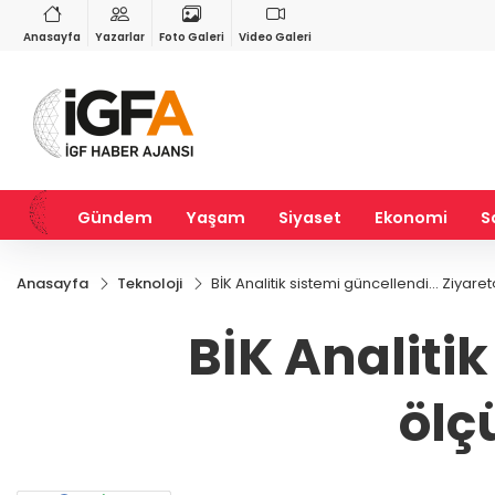
RY
BIST 100
USD
41
%-0,18
13.798,82
%0,70
47,5901
%0,06
Anasayfa
Yazarlar
Foto Galeri
Video Galeri
Gündem
Yaşam
Siyaset
Ekonomi
S
Anasayfa
Teknoloji
BİK Analitik sistemi güncellendi... Ziy
BİK Analitik
ölç