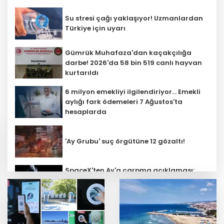
Su stresi çağı yaklaşıyor! Uzmanlardan
Türkiye için uyarı
Gümrük Muhafaza'dan kaçakçılığa
darbe! 2026'da 58 bin 519 canlı hayvan
kurtarıldı
6 milyon emekliyi ilgilendiriyor... Emekli
aylığı fark ödemeleri 7 Ağustos'ta
hesaplarda
'Ay Grubu' suç örgütüne 12 gözaltı!
SpaceX'ten Ay'a çarpma açıklaması:
Sorumlu uzay operasyonları için
çalışıyoruz
Bozcaada mercan resifleri için koruma
seferberliği... 180 deniz canlısı türü kayıt