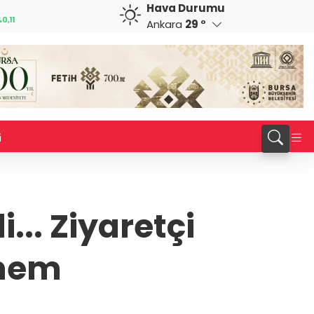
Hava Durumu
CAD
RUB
%-0,61
33,9565
%0,03
0,5781
%-1,17
Ankara
29 °
i
... Ziyaretçi
önem