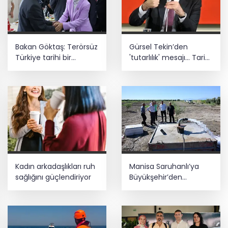
Bakan Göktaş: Terörsüz
Gürsel Tekin’den
Türkiye tarihi bir
'tutarlılık' mesajı... Tarihi
adımdır
meselelerde pusula
net olmalı
Kadın arkadaşlıkları ruh
Manisa Saruhanlı’ya
sağlığını güçlendiriyor
Büyükşehir’den
tarımsal destek