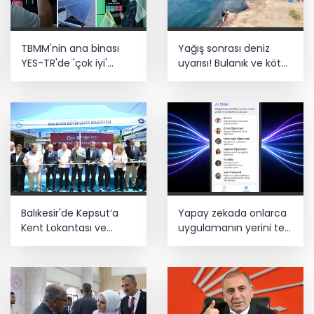
altına alındı
Türk F-16'ları NATO görevi için
TBMM'nin ana binası
Yağış sonrası deniz
Estonya'da... MSB yerli savunma
YES-TR'de 'çok iyi'
uyarısı! Bulanık ve kötü
sistemleriyle güçleniyor
olarak sertifikalandırıldı
kokulu suda yüzmeyin
Teröristler teslim olmaya devam
ediyor... Hudutlarda 490 kişi yakalandı
Balıkesir'de Kepsut’a
Yapay zekada onlarca
Kent Lokantası ve
uygulamanın yerini tek
altyapı desteği
asistan alabilir