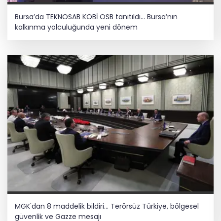
Bursa’da TEKNOSAB KOBİ OSB tanıtıldı... Bursa’nın
kalkınma yolculuğunda yeni dönem
MGK'dan 8 maddelik bildiri... Terörsüz Türkiye, bölgesel
güvenlik ve Gazze mesajı