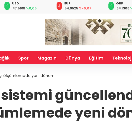
EUR
GBP
CHF
54,9525
%-0,07
64,1306
%0,11
58,5642
ağlık
Spor
Magazin
Dünya
Eğitim
Teknoloj
aretçi ölçümlemede yeni dönem
 sistemi güncellendi
ümlemede yeni d