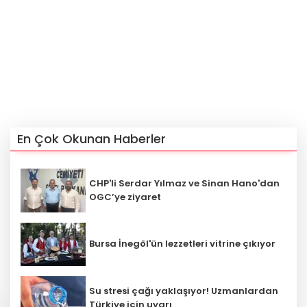
En Çok Okunan Haberler
CHP'li Serdar Yılmaz ve Sinan Hano'dan
OGC’ye ziyaret
Bursa İnegöl'ün lezzetleri vitrine çıkıyor
Su stresi çağı yaklaşıyor! Uzmanlardan
Türkiye için uyarı