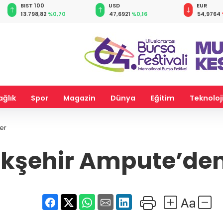
BIST 100
USD
EUR
13.798,82
%0,70
47,6921
%0,16
54,9764
ağlık
Spor
Magazin
Dünya
Eğitim
Teknoloj
er
şehir Ampute’den 