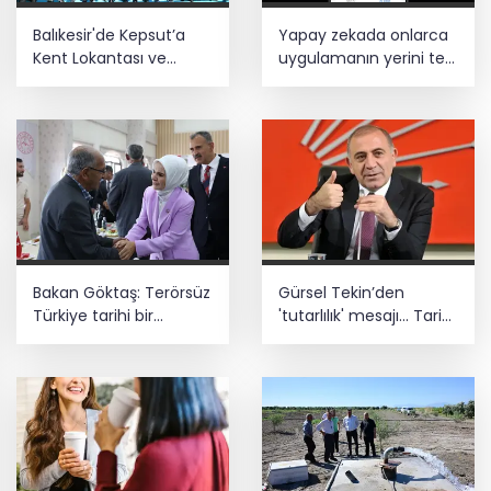
Balıkesir'de Kepsut’a
Yapay zekada onlarca
Kent Lokantası ve
uygulamanın yerini tek
altyapı desteği
asistan alabilir
Bakan Göktaş: Terörsüz
Gürsel Tekin’den
Türkiye tarihi bir
'tutarlılık' mesajı... Tarihi
adımdır
meselelerde pusula
net olmalı