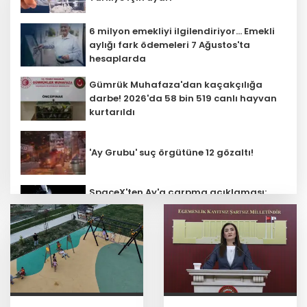
6 milyon emekliyi ilgilendiriyor... Emekli
aylığı fark ödemeleri 7 Ağustos'ta
hesaplarda
Gümrük Muhafaza'dan kaçakçılığa
darbe! 2026'da 58 bin 519 canlı hayvan
kurtarıldı
'Ay Grubu' suç örgütüne 12 gözaltı!
SpaceX'ten Ay'a çarpma açıklaması:
Sorumlu uzay operasyonları için
çalışıyoruz
Bozcaada mercan resifleri için koruma
seferberliği... 180 deniz canlısı türü kayıt
altına alındı
Türk F-16'ları NATO görevi için