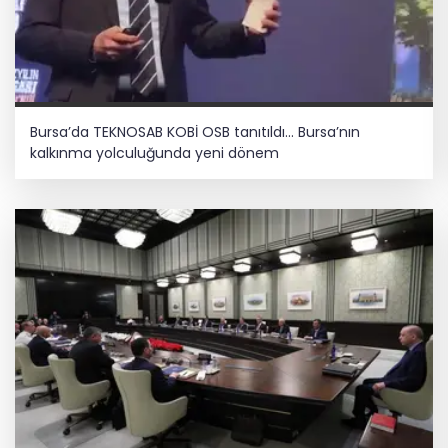
Bursa’da TEKNOSAB KOBİ OSB tanıtıldı... Bursa’nın
kalkınma yolculuğunda yeni dönem