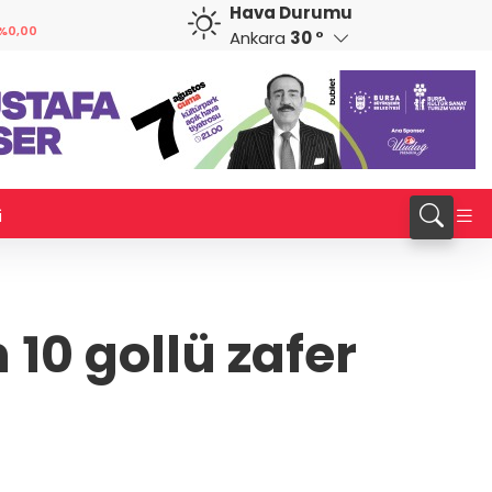
Hava Durumu
GBP
CHF
%0,00
64,1989
%0,09
58,6763
%0,20
Ankara
30 °
i
10 gollü zafer