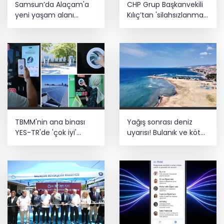
Samsun’da Alaçam'a
CHP Grup Başkanvekili
Estonya'da... MSB yerli savunma
yeni yaşam alanı
Kılıç’tan 'silahsızlanma'
sistemleriyle güçleniyor
kazandırıldı
vurgusu
Teröristler teslim olmaya devam
ediyor... Hudutlarda 490 kişi yakalandı
TBMM'nin ana binası
Yağış sonrası deniz
YES-TR'de 'çok iyi'
uyarısı! Bulanık ve kötü
olarak sertifikalandırıldı
kokulu suda yüzmeyin