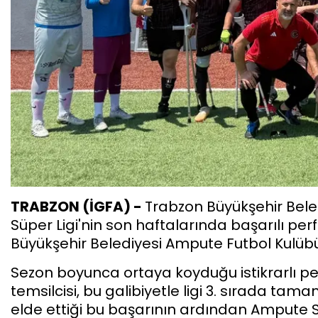
TRABZON (İGFA) -
Trabzon Büyükşehir Bel
Süper Ligi'nin son haftalarında başarılı p
Büyükşehir Belediyesi Ampute Futbol Kulübü'n
Sezon boyunca ortaya koyduğu istikrarlı p
temsilcisi, bu galibiyetle ligi 3. sırada ta
elde ettiği bu başarının ardından Ampute S