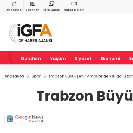
VND
GAU/TRY
3
%-0,22
0,0018
%0,21
6.542,49
%0,77
Anasayfa
Yazarlar
Foto Galeri
Video Galeri
Gündem
Yaşam
Siyaset
Ekonomi
S
Anasayfa
Spor
Trabzon Büyükşehir Ampute’den 10 gollü zaf
Trabzon Büyük