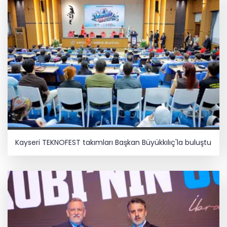
Kayseri TEKNOFEST takımları Başkan Büyükkılıç'la buluştu