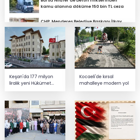
Bursa Nilüfer'de beton mikserinden
kamu alanına döküme 150 bin TL ceza
CHP, Menderes Belediye Başkanı İlkay
Çiçek'i kesin ihraç talebiyle disipline
sevk etti
Ankara'da uyuşturucu ve fuhuş 8
gözaltı
E-KİP’e Türkiye’nin Dijital Dönüşüm
Keşan'da 177 milyon
Kocaeli'de kırsal
Ödülü... Kamu kategorisinde zirvede
liralık yeni Hükümet
mahalleye modern yol
Konağı'nın temeli atıldı
Cumhurbaşkanı Erdoğan, Suudi
Arabistan yolcusu