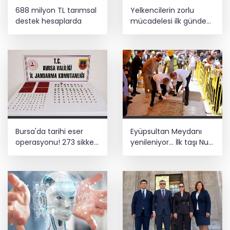
688 milyon TL tarımsal
Yelkencilerin zorlu
destek hesaplarda
mücadelesi ilk günde
nefes kesti
Bursa'da tarihi eser
Eyüpsultan Meydanı
operasyonu! 273 sikke
yenileniyor... İlk taşı Nuri
ve 18 obje ele geçirildi
Aslan koydu