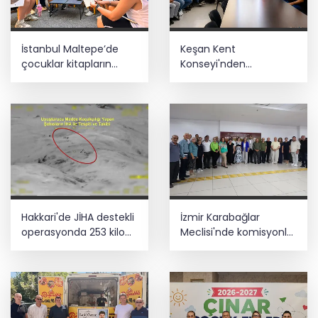
İstanbul Maltepe’de
Keşan Kent
çocuklar kitapların
Konseyi'nden
renkli dünyasında
muhtarlara nezaket
ziyareti
Hakkari'de JİHA destekli
İzmir Karabağlar
operasyonda 253 kilo
Meclisi'nde komisyonlar
esrar ele geçirildi
yeniden şekillendi