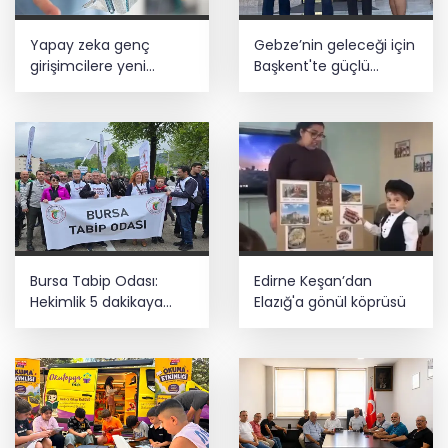
Yapay zeka genç
Gebze’nin geleceği için
girişimcilere yeni
Başkent'te güçlü
kapılar açıyor
temaslar
Bursa Tabip Odası:
Edirne Keşan’dan
Hekimlik 5 dakikaya
Elazığ'a gönül köprüsü
sığmaz