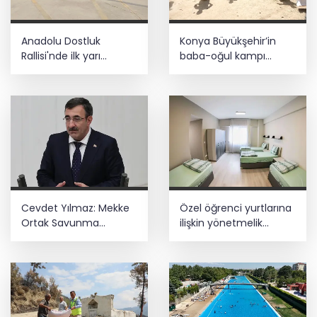
Anadolu Dostluk
Konya Büyükşehir’in
Rallisi'nde ilk yarı
baba-oğul kampı
tamamlandı
Ağustos'ta da sürecek
Cevdet Yılmaz: Mekke
Özel öğrenci yurtlarına
Ortak Savunma
ilişkin yönetmelik
Anlaşması bölgesel
değişikliği... Geçiş süresi
güvenliğe katkı
uzatıldı
sağlayacak