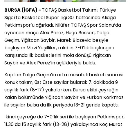
BURSA (İGFA) -
TOFAŞ Basketbol Takımı, Türkiye
Sigorta Basketbol Süper Ligi 30. haftasında Aliağa
Petkimspor’u ağırladı. Nilüfer TOFAŞ Spor Salonu’da
oynanan maça Alex Perez, Hugo Besson, Tolga
Geçim, Yiğitcan Saybir, Marek Blazevic beşiyle
başlayan Mavi Yeşilliler, rakibin 7-0’lık başlangıcı
karşısında ilk basketlerini mola dönüşü Yiğitcan
Saybir ve Alex Perez’in üçlükleriyle buldu.
Kaptan Tolga Geçim’in orta mesafeli basketi sonrası
konuk takım, üst üste sayılar bularak 7. dakikada 9
sayılık fark (8-17) yakalarken, Bursa ekibi çeyreğin
kalan bölümünde Yiğitcan Saybir ve Furkan Korkmaz
ile sayılar bulsa da ilk periyodu 13-21 geride kapattı.
İkinci çeyreğe de 7-0’lık seri ile başlayan Petkimspor,
11.30’da 15 sayılık fark (13-28) yakalayınca Koç Murat