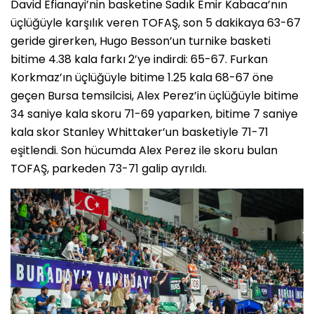
David Efianayi’nin basketine Sadık Emir Kabaca’nın
üçlüğüyle karşılık veren TOFAŞ, son 5 dakikaya 63-67
geride girerken, Hugo Besson’un turnike basketi
bitime 4.38 kala farkı 2’ye indirdi: 65-67. Furkan
Korkmaz’ın üçlüğüyle bitime 1.25 kala 68-67 öne
geçen Bursa temsilcisi, Alex Perez’in üçlüğüyle bitime
34 saniye kala skoru 71-69 yaparken, bitime 7 saniye
kala skor Stanley Whittaker’un basketiyle 71-71
eşitlendi. Son hücumda Alex Perez ile skoru bulan
TOFAŞ, parkeden 73-71 galip ayrıldı.