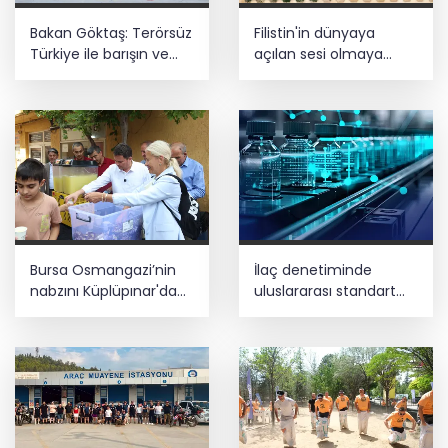
Bakan Göktaş: Terörsüz
Filistin'in dünyaya
Türkiye ile barışın ve
açılan sesi olmaya
istikrarın güçlendiği
devam edeceğiz
gelecek hedefliyoruz
Bursa Osmangazi’nin
İlaç denetiminde
nabzını Küplüpınar'da
uluslararası standart
tuttu
dönemi