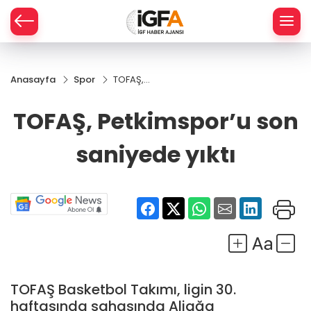
Anasayfa
Spor
TOFAŞ,
ÇE
Petkimspor’u
son
TOFAŞ, Petkimspor’u son
saniyede
RAY
yıktı
saniyede yıktı
SPOR
R
TOFAŞ Basketbol Takımı, ligin 30.
haftasında sahasında Aliağa