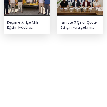
Keşan eski İlçe Millî
İzmit'te 3 Çınar Çocuk
Eğitim Müdürü
Evi için kura çekimi
vefatının yıl
gerçekleştirildi
dönümünde anıldı