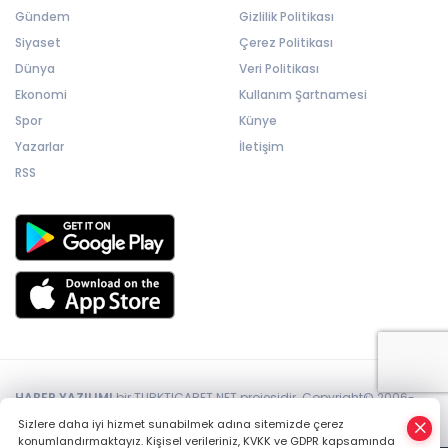
Gündem
Gizlilik Politikası
Siyaset
Çerez Politikası
Dünya
Veri Politikası
Ekonomi
Kullanım Şartnamesi
Spor
Künye
Yazarlar
İletişim
RSS
HABER YAZILIMI
bir TURKTICARET.NET projesidir. Copyright© 2006-
2026 Tüm hakları saklıdır.
Sizlere daha iyi hizmet sunabilmek adına sitemizde çerez
konumlandırmaktayız. Kişisel verileriniz, KVKK ve GDPR kapsamında