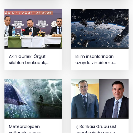
Akın Gürlek: Örgüt
Bilim insanlarından
silahları bırakacak,
uzayda zincirleme
mağaraları boşaltacak
felaket uyarısı
Meteorolojiden
İş Bankası Grubu üst
sağanak uyarısı
yönetiminde görev