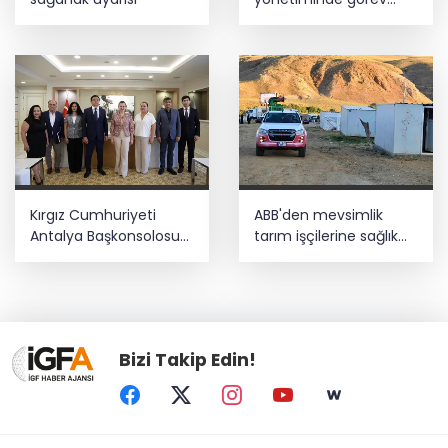
değişimi
Kırgız Cumhuriyeti
ABB'den mevsimlik
Antalya Başkonsolosu
tarım işçilerine sağlık
Başkan Vekili Özdemir’i
buluşması
ziyaret etti
Bizi Takip Edin!