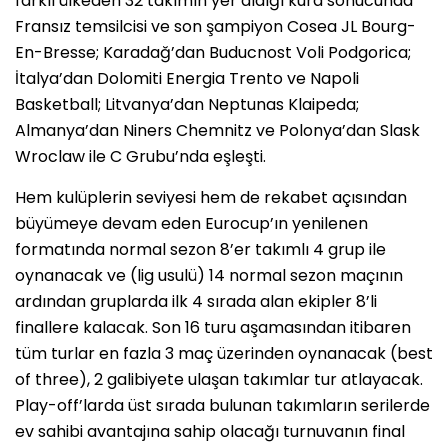
farklı ülkeden 32 takımın yer aldığı kura sonucunda
Fransız temsilcisi ve son şampiyon Cosea JL Bourg-
En-Bresse; Karadağ’dan Buducnost Voli Podgorica;
İtalya’dan Dolomiti Energia Trento ve Napoli
Basketball; Litvanya’dan Neptunas Klaipeda;
Almanya’dan Niners Chemnitz ve Polonya’dan Slask
Wroclaw ile C Grubu’nda eşleşti.
Hem kulüplerin seviyesi hem de rekabet açısından
büyümeye devam eden Eurocup’ın yenilenen
formatında normal sezon 8’er takımlı 4 grup ile
oynanacak ve (lig usulü) 14 normal sezon maçının
ardından gruplarda ilk 4 sırada alan ekipler 8’li
finallere kalacak. Son 16 turu aşamasından itibaren
tüm turlar en fazla 3 maç üzerinden oynanacak (best
of three), 2 galibiyete ulaşan takımlar tur atlayacak.
Play-off’larda üst sırada bulunan takımların serilerde
ev sahibi avantajına sahip olacağı turnuvanın final