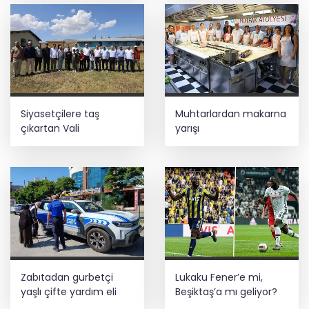
komisyondan geçti
HAYAT 112 Acil 800 bin indirmeyi aştı
Siyasetçilere taş
Muhtarlardan makarna
çıkartan Vali
yarışı
Zabıtadan gurbetçi
Lukaku Fener’e mi,
yaşlı çifte yardım eli
Beşiktaş’a mı geliyor?