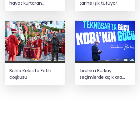
hayat kurtaran
tarihe ışık tutuyor
müdahale
Bursa Keles'te Fetih
İbrahim Burkay
coşkusu
seçimlerde açık ara
önde! Dev lansmanda
neler oldu?