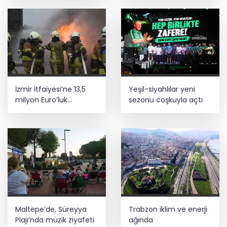
İzmir İtfaiyesi’ne 13,5
Yeşil-siyahlılar yeni
milyon Euro’luk
sezonu coşkuyla açtı
teknoloji yatırımı
Maltepe’de, Süreyya
Trabzon iklim ve enerji
Plajı’nda müzik ziyafeti
ağında