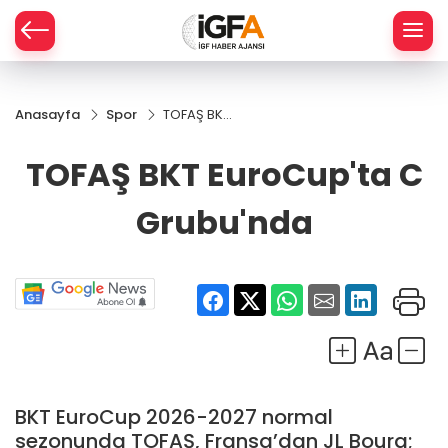
Anasayfa
Spor
TOFAŞ BKT
ÇE
EuroCup'ta
C
TOFAŞ BKT EuroCup'ta C
Grubu'nda
RAY
Grubu'nda
SPOR
R
BKT EuroCup 2026-2027 normal
sezonunda TOFAŞ, Fransa’dan JL Bourg;