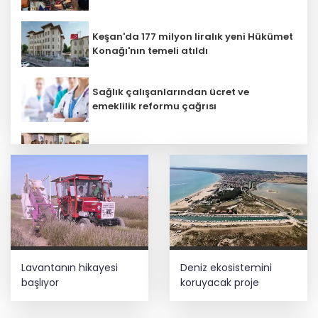
Keşan'da 177 milyon liralık yeni Hükümet
Konağı'nın temeli atıldı
Sağlık çalışanlarından ücret ve
emeklilik reformu çağrısı
Mühendis Tek-Sen Bayındırlık’tan tarihi
adım: İlk şube Diyarbakır’da açıldı
Depremde hasar görmüştü... Malatya
Arkeoloji Müzesi yenilendi
Kayseri Talas İnovasyon Merkezi finale
Lavantanın hikayesi
Deniz ekosistemini
kaldı
başlıyor
koruyacak proje
Terörsüz Türkiye yasa teklifi