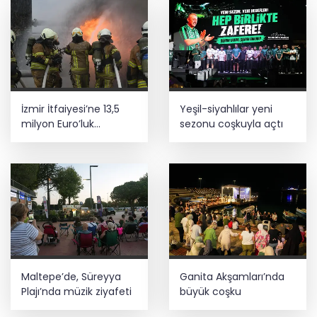
kaldı
İzmir İtfaiyesi’ne 13,5
Yeşil-siyahlılar yeni
milyon Euro’luk
sezonu coşkuyla açtı
teknoloji yatırımı
Maltepe’de, Süreyya
Ganita Akşamları’nda
Plajı’nda müzik ziyafeti
büyük coşku