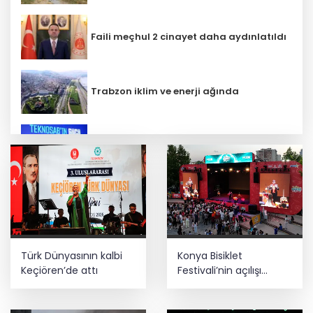
Faili meçhul 2 cinayet daha aydınlatıldı
Trabzon iklim ve enerji ağında
İbrahim Burkay seçimlerde açık ara
önde! Dev lansmanda neler oldu?
Bilim insanlarından uzayda zincirleme
felaket uyarısı
Türk Dünyasının kalbi
Konya Bisiklet
Lukaku Fener’e mi, Beşiktaş’a mı geliyor?
Keçiören’de attı
Festivali’nin açılışı
coşkuyla gerçekleşti
Kayseri Talas İnovasyon Merkezi finale