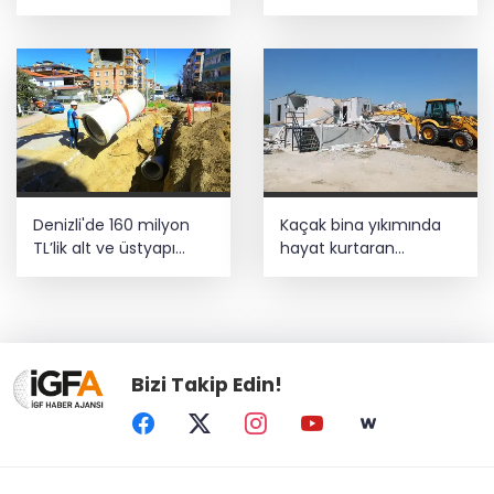
güçlendirildi
katıyor
Denizli'de 160 milyon
Kaçak bina yıkımında
TL’lik alt ve üstyapı
hayat kurtaran
yatırımı
müdahale
Bizi Takip Edin!