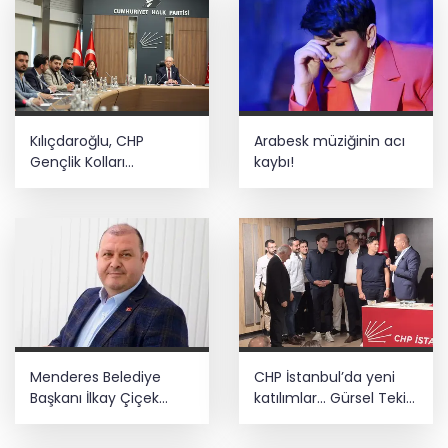
Kılıçdaroğlu, CHP
Arabesk müziğinin acı
Gençlik Kolları
kaybı!
yönetimiyle buluştu
Menderes Belediye
CHP İstanbul’da yeni
Başkanı İlkay Çiçek
katılımlar... Gürsel Tekin:
görevden uzaklaştırıldı
Birlikte başaracağız