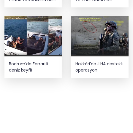
gece
Sorgulama yenilendi
Bodrum’da Ferrari’li
Hakkâri’de JİHA destekli
deniz keyfi!
operasyon