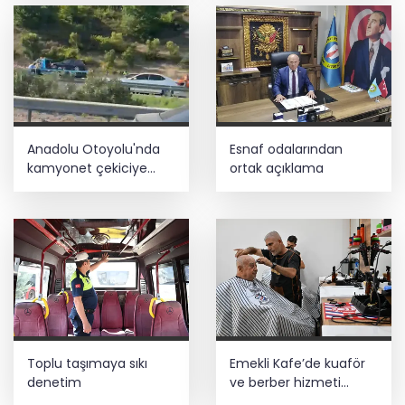
Anadolu Otoyolu'nda
Esnaf odalarından
kamyonet çekiciye
ortak açıklama
çarptı!
Toplu taşımaya sıkı
Emekli Kafe’de kuaför
denetim
ve berber hizmeti
başladı