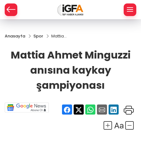
Anasayfa
Spor
Mattia
ÇE
Ahmet
Minguzzi
Mattia Ahmet Minguzzi
anısına
RAY
kaykay
anısına kaykay
şampiyonası
SPOR
şampiyonası
R