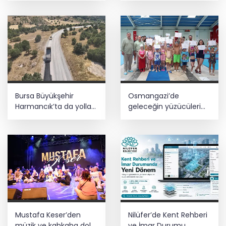
Bursa Büyükşehir
Osmangazi’de
Harmancık’ta da yolları
geleceğin yüzücüleri
yeniliyor
sertifikalarını aldı
Mustafa Keser’den
Nilüfer’de Kent Rehberi
müzik ve kahkaha dolu
ve İmar Durumu