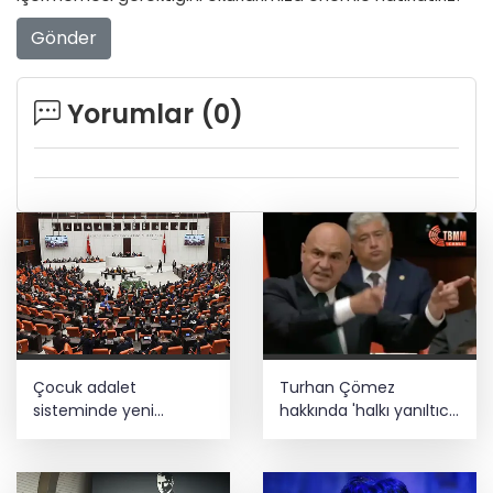
Gönder
Yorumlar (
0
)
Çocuk adalet
Turhan Çömez
sisteminde yeni
hakkında 'halkı yanıltıcı
dönem
bilgiyi yayma'
soruşturması