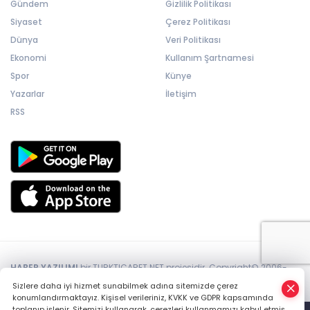
Gündem
Gizlilik Politikası
Siyaset
Çerez Politikası
Dünya
Veri Politikası
Ekonomi
Kullanım Şartnamesi
Spor
Künye
Yazarlar
İletişim
RSS
HABER YAZILIMI
bir TURKTICARET.NET projesidir. Copyright© 2006-
2026 Tüm hakları saklıdır.
Sizlere daha iyi hizmet sunabilmek adına sitemizde çerez
konumlandırmaktayız. Kişisel verileriniz, KVKK ve GDPR kapsamında
toplanıp işlenir. Sitemizi kullanarak, çerezleri kullanmamızı kabul etmiş