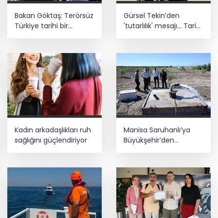
Bakan Göktaş: Terörsüz
Gürsel Tekin’den
Türkiye tarihi bir
'tutarlılık' mesajı... Tarihi
adımdır
meselelerde pusula
net olmalı
Kadın arkadaşlıkları ruh
Manisa Saruhanlı’ya
sağlığını güçlendiriyor
Büyükşehir’den
tarımsal destek