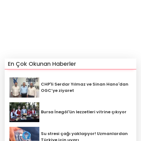
En Çok Okunan Haberler
CHP'li Serdar Yılmaz ve Sinan Hano'dan
OGC’ye ziyaret
Bursa İnegöl'ün lezzetleri vitrine çıkıyor
Su stresi çağı yaklaşıyor! Uzmanlardan
Türkiye için uyarı