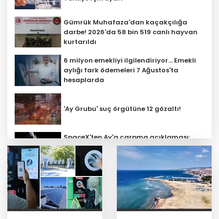
Gümrük Muhafaza'dan kaçakçılığa
darbe! 2026'da 58 bin 519 canlı hayvan
kurtarıldı
6 milyon emekliyi ilgilendiriyor... Emekli
aylığı fark ödemeleri 7 Ağustos'ta
hesaplarda
'Ay Grubu' suç örgütüne 12 gözaltı!
SpaceX'ten Ay'a çarpma açıklaması:
Sorumlu uzay operasyonları için
çalışıyoruz
Bozcaada mercan resifleri için koruma
seferberliği... 180 deniz canlısı türü kayıt
altına alındı
Türk F-16'ları NATO görevi için