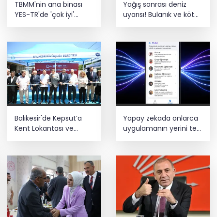
TBMM'nin ana binası
Yağış sonrası deniz
Estonya'da... MSB yerli savunma
YES-TR'de 'çok iyi'
uyarısı! Bulanık ve kötü
sistemleriyle güçleniyor
olarak sertifikalandırıldı
kokulu suda yüzmeyin
Teröristler teslim olmaya devam
ediyor... Hudutlarda 490 kişi yakalandı
Balıkesir'de Kepsut’a
Yapay zekada onlarca
Kent Lokantası ve
uygulamanın yerini tek
altyapı desteği
asistan alabilir