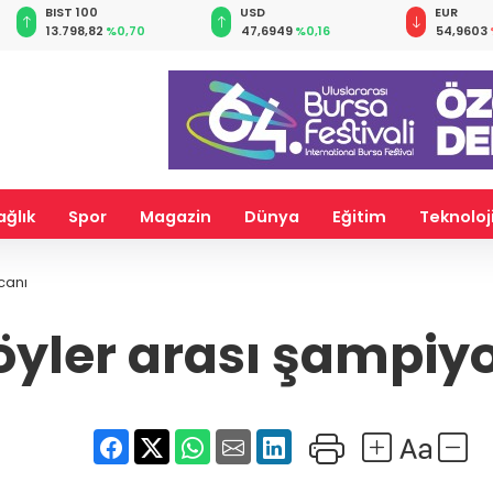
BIST 100
USD
EUR
13.798,82
%0,70
47,6949
%0,16
54,9603
ağlık
Spor
Magazin
Dünya
Eğitim
Teknoloj
canı
öyler arası şampiy