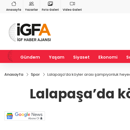
VND
GAU/TRY
3
%-0,22
0,0018
%0,19
6.534,87
%0,65
Anasayfa
Yazarlar
Foto Galeri
Video Galeri
Gündem
Yaşam
Siyaset
Ekonomi
S
Anasayfa
Spor
Lalapaşa’da köyler arası şampiyonluk heye
Lalapaşa’da k