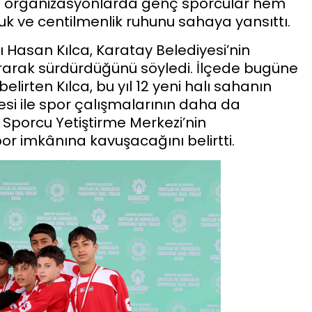
ğı organizasyonlarda genç sporcular hem
luk ve centilmenlik ruhunu sahaya yansıttı.
Hasan Kılca, Karatay Belediyesi’nin
tırarak sürdürdüğünü söyledi. İlçede bugüne
elirten Kılca, bu yıl 12 yeni halı sahanın
esi ile spor çalışmalarının daha da
 Sporcu Yetiştirme Merkezi’nin
 imkânına kavuşacağını belirtti.