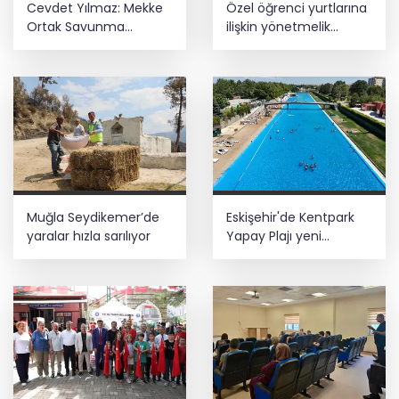
Cevdet Yılmaz: Mekke
Özel öğrenci yurtlarına
gözaltı
Ortak Savunma
ilişkin yönetmelik
Anlaşması bölgesel
değişikliği... Geçiş süresi
güvenliğe katkı
uzatıldı
E-KİP’e Türkiye’nin Dijital Dönüşüm
sağlayacak
Ödülü... Kamu kategorisinde zirvede
Muğla Seydikemer’de
Eskişehir'de Kentpark
yaralar hızla sarılıyor
Yapay Plajı yeni
sezonda hizmete açıldı