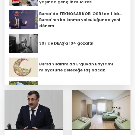
yaşında gençlik mucizesi
Bursa’da TEKNOSAB KOBİ OSB tanıtıldı...
Bursa’nın kalkınma yolculuğunda yeni
dönem
30 ilde DEAŞ'a 104 gözaltı!
Bursa Yıldırım'da Erguvan Bayramı
minyatürle geleceğe taşınacak
Bursa Nilüfer'de beton mikserinden
kamu alanına döküme 150 bin TL ceza
CHP, Menderes Belediye Başkanı İlkay
Çiçek'i kesin ihraç talebiyle disipline
sevk etti
Ankara'da uyuşturucu ve fuhuş 8