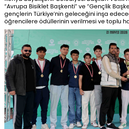
“Avrupa Bisiklet Başkenti” ve “Gençlik Başke
gençlerin Türkiye’nin geleceğini inşa edece
öğrencilere ödüllerinin verilmesi ve toplu h