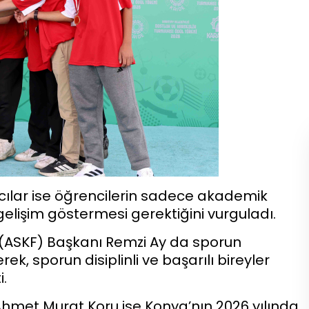
acılar ise öğrencilerin sadece akademik
gelişim göstermesi gerektiğini vurguladı.
(ASKF) Başkanı Remzi Ay da sporun
, sporun disiplinli ve başarılı bireyler
i.
Ahmet Murat Koru ise Konya’nın 2026 yılında