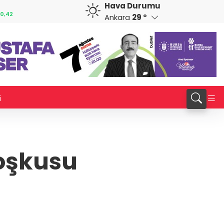
Hava Durumu
CAD
RUB
0,85
34,2274
%0,80
0,5824
%0,71
Ankara
29 °
i
oşkusu