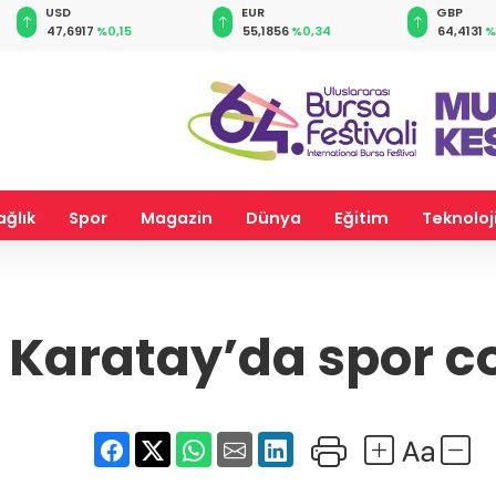
EUR
GBP
CHF
55,1856
%0,34
64,4131
%0,42
59,0619
%
ağlık
Spor
Magazin
Dünya
Eğitim
Teknoloj
 Karatay’da spor c