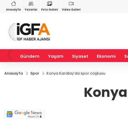
RY
BIST 100
USD
84
%2,59
13.779,39
%-0,14
47,6917
%0,15
Anasayfa
Yazarlar
Foto Galeri
Video Galeri
Gündem
Yaşam
Siyaset
Ekonomi
S
Anasayfa
Spor
Konya Karatay’da spor coşkusu
Konya