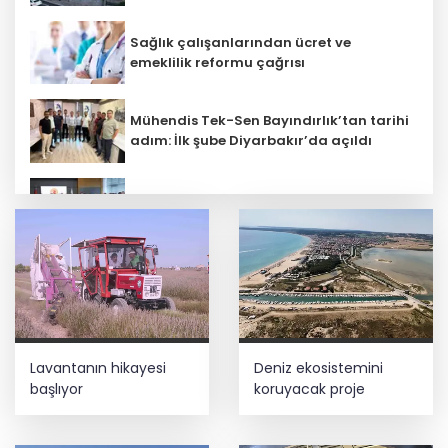
Sağlık çalışanlarından ücret ve
emeklilik reformu çağrısı
Mühendis Tek-Sen Bayındırlık’tan tarihi
adım: İlk şube Diyarbakır’da açıldı
Terörsüz Türkiye yasa teklifi
komisyondan geçti
Kayseri Talas İnovasyon Merkezi finale
kaldı
Bilim insanlarından uzayda zincirleme
Lavantanın hikayesi
Deniz ekosistemini
felaket uyarısı
başlıyor
koruyacak proje
Lukaku Fener’e mi, Beşiktaş’a mı geliyor?