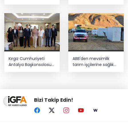
yenilenecek
vatandaşın yanında
Kırgız Cumhuriyeti
ABB'den mevsimlik
Antalya Başkonsolosu
tarım işçilerine sağlık
Başkan Vekili Özdemir’i
buluşması
ziyaret etti
Bizi Takip Edin!