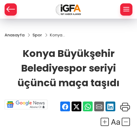
Anasayfa
Spor
Konya
ÇE
Büyükşehir
Belediyespor
Konya Büyükşehir
seriyi üçüncü
RAY
maça taşıdı
Belediyespor seriyi
SPOR
üçüncü maça taşıdı
R