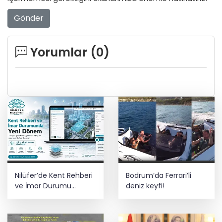
Gönder
Yorumlar (
0
)
Nilüfer’de Kent Rehberi
Bodrum’da Ferrari’li
ve İmar Durumu
deniz keyfi!
Sorgulama yenilendi