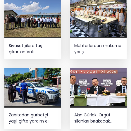
İş Bankası Grubu üst yönetiminde görev
değişimi
Siyasetçilere taş
Muhtarlardan makarna
çıkartan Vali
yarışı
Zabıtadan gurbetçi
Akın Gürlek: Örgüt
yaşlı çifte yardım eli
silahları bırakacak,
mağaraları boşaltacak