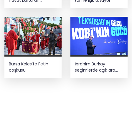
hayat kurtaran
tarihe ışık tutuyor
müdahale
Bursa Keles'te Fetih
İbrahim Burkay
coşkusu
seçimlerde açık ara
önde! Dev lansmanda
neler oldu?