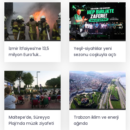
İzmir İtfaiyesi’ne 13,5
Yeşil-siyahlılar yeni
milyon Euro’luk
sezonu coşkuyla açtı
teknoloji yatırımı
Maltepe’de, Süreyya
Trabzon iklim ve enerji
Plajı’nda müzik ziyafeti
ağında