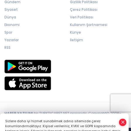
Gündem
Gizlilik Politikası
Siyaset
Çerez Politikası
Dünya
Veri Politikası
Ekonomi
Kullanım Şartnamesi
Spor
Künye
Yazarlar
İletişim
RSS
HABER YAZILIMI
bir TURKTICARET.NET projesidir. Copyright© 2006-
2026 Tüm hakları saklıdır.
Sizlere daha iyi hizmet sunabilmek adına sitemizde çerez
konumlandırmaktayız. Kişisel verileriniz, KVKK ve GDPR kapsamında