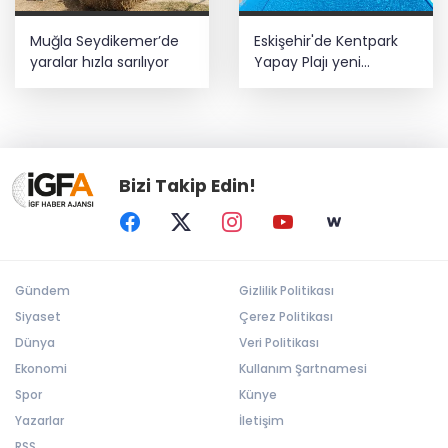
Muğla Seydikemer’de
Eskişehir'de Kentpark
yaralar hızla sarılıyor
Yapay Plajı yeni
sezonda hizmete açıldı
Bizi Takip Edin!
Gündem
Gizlilik Politikası
Siyaset
Çerez Politikası
Dünya
Veri Politikası
Ekonomi
Kullanım Şartnamesi
Spor
Künye
Yazarlar
İletişim
RSS