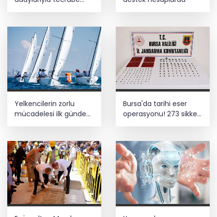
paylaştı
Yelkencilerin zorlu
Bursa'da tarihi eser
mücadelesi ilk günde
operasyonu! 273 sikke
nefes kesti
ve 18 obje ele geçirildi