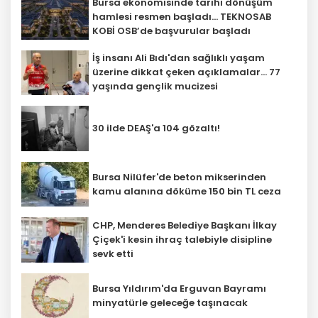
Bursa ekonomisinde tarihi dönüşüm
hamlesi resmen başladı... TEKNOSAB
KOBİ OSB’de başvurular başladı
İş insanı Ali Bıdı'dan sağlıklı yaşam
üzerine dikkat çeken açıklamalar... 77
yaşında gençlik mucizesi
30 ilde DEAŞ'a 104 gözaltı!
Bursa Nilüfer'de beton mikserinden
kamu alanına döküme 150 bin TL ceza
CHP, Menderes Belediye Başkanı İlkay
Çiçek'i kesin ihraç talebiyle disipline
sevk etti
Bursa Yıldırım'da Erguvan Bayramı
minyatürle geleceğe taşınacak