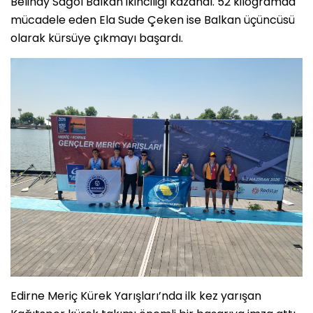
Belinay Sağol Balkan ikinciliği kazandı. 52 kilogramda
mücadele eden Ela Sude Çeken ise Balkan üçüncüsü
olarak kürsüye çıkmayı başardı.
Edirne Meriç Kürek Yarışları’nda ilk kez yarışan