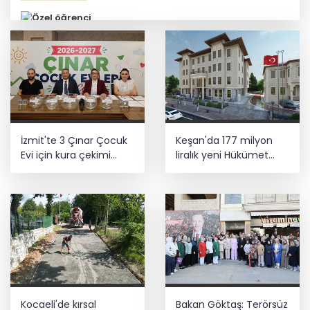
Özel öğrenci yurtlarına ilişkin
yönetmelik değişikliği... Geçiş süresi
uzatıldı
E-KİP’e Türkiye’nin Dijital Dönüşüm
İzmit'te 3 Çınar Çocuk
Keşan'da 177 milyon
Ödülü... Kamu kategorisinde zirvede
Evi için kura çekimi
liralık yeni Hükümet
gerçekleştirildi
Konağı'nın temeli atıldı
Ankara'da uyuşturucu ve fuhuş 8
gözaltı
Yurtta bugün hava nasıl olacak?
Kocaeli'de kırsal
Bakan Göktaş: Terörsüz