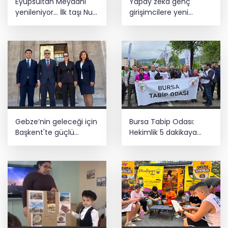
Eyüpsultan Meydanı
Yapay zeka genç
yenileniyor... İlk taşı Nuri
girişimcilere yeni
Aslan koydu
kapılar açıyor
Gebze’nin geleceği için
Bursa Tabip Odası:
Başkent'te güçlü
Hekimlik 5 dakikaya
temaslar
sığmaz