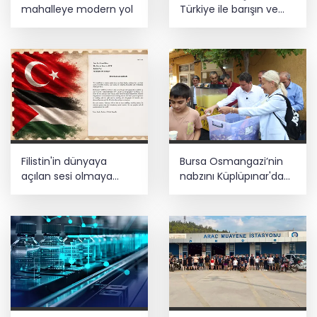
mahalleye modern yol
Türkiye ile barışın ve
istikrarın güçlendiği
gelecek hedefliyoruz
Filistin'in dünyaya
Bursa Osmangazi’nin
açılan sesi olmaya
nabzını Küplüpınar'da
devam edeceğiz
tuttu