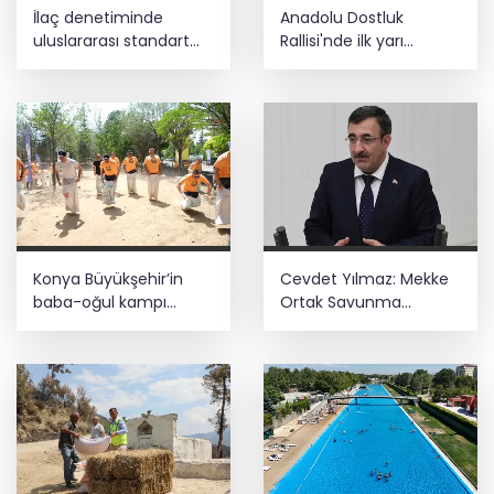
İlaç denetiminde
Anadolu Dostluk
uluslararası standart
Rallisi'nde ilk yarı
dönemi
tamamlandı
Konya Büyükşehir’in
Cevdet Yılmaz: Mekke
baba-oğul kampı
Ortak Savunma
Ağustos'ta da sürecek
Anlaşması bölgesel
güvenliğe katkı
sağlayacak