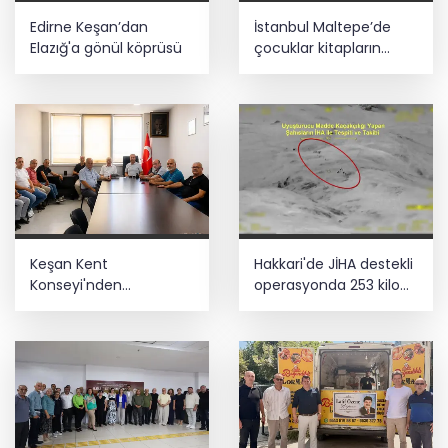
Edirne Keşan’dan
İstanbul Maltepe’de
Elazığ'a gönül köprüsü
çocuklar kitapların
renkli dünyasında
Keşan Kent
Hakkari'de JİHA destekli
Konseyi'nden
operasyonda 253 kilo
muhtarlara nezaket
esrar ele geçirildi
ziyareti