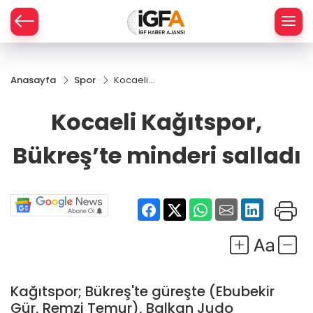
Anasayfa
Spor
Kocaeli
ÇE
Kağıtspor,
Bükreş’te
Kocaeli Kağıtspor,
minderi
RAY
salladı
Bükreş’te minderi salladı
SPOR
R
Kağıtspor; Bükreş'te güreşte (Ebubekir
Gür, Remzi Temur), Balkan Judo