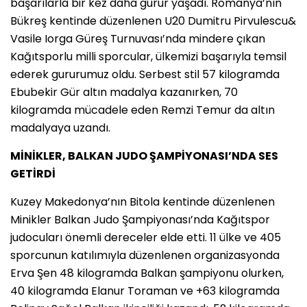
başarılarla bir kez daha gurur yaşadı. Romanya’nın
Bükreş kentinde düzenlenen U20 Dumitru Pirvulescu&
Vasile Iorga Güreş Turnuvası’nda mindere çıkan
Kağıtsporlu milli sporcular, ülkemizi başarıyla temsil
ederek gururumuz oldu. Serbest stil 57 kilogramda
Ebubekir Gür altın madalya kazanırken, 70
kilogramda mücadele eden Remzi Temur da altın
madalyaya uzandı.
MİNİKLER, BALKAN JUDO ŞAMPİYONASI’NDA SES
GETİRDİ
Kuzey Makedonya’nın Bitola kentinde düzenlenen
Minikler Balkan Judo Şampiyonası’nda Kağıtspor
judocuları önemli dereceler elde etti. 11 ülke ve 405
sporcunun katılımıyla düzenlenen organizasyonda
Erva Şen 48 kilogramda Balkan şampiyonu olurken,
40 kilogramda Elanur Toraman ve +63 kilogramda