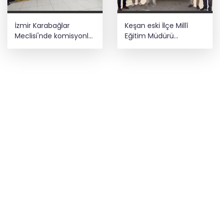
İzmir Karabağlar
Keşan eski İlçe Millî
Meclisi'nde komisyonlar
Eğitim Müdürü
yeniden şekillendi
vefatının yıl
dönümünde anıldı