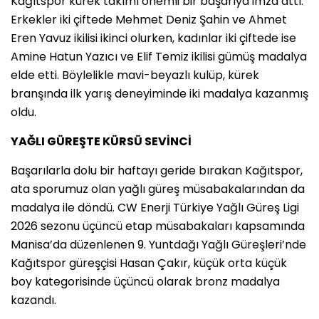
Kağıtspor kürek takımı önemli bir başarıya imza attı.
Erkekler iki çiftede Mehmet Deniz Şahin ve Ahmet
Eren Yavuz ikilisi ikinci olurken, kadınlar iki çiftede ise
Amine Hatun Yazıcı ve Elif Temiz ikilisi gümüş madalya
elde etti. Böylelikle mavi-beyazlı kulüp, kürek
branşında ilk yarış deneyiminde iki madalya kazanmış
oldu.
YAĞLI GÜREŞTE KÜRSÜ SEVİNCİ
Başarılarla dolu bir haftayı geride bırakan Kağıtspor,
ata sporumuz olan yağlı güreş müsabakalarından da
madalya ile döndü. CW Enerji Türkiye Yağlı Güreş Ligi
2026 sezonu üçüncü etap müsabakaları kapsamında
Manisa’da düzenlenen 9. Yuntdağı Yağlı Güreşleri’nde
Kağıtspor güreşçisi Hasan Çakır, küçük orta küçük
boy kategorisinde üçüncü olarak bronz madalya
kazandı.