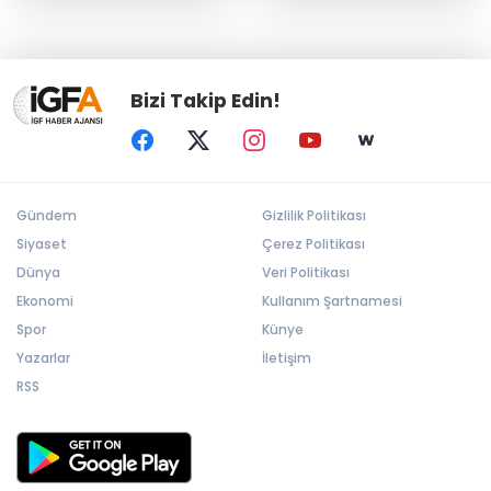
Bizi Takip Edin!
Gündem
Gizlilik Politikası
Siyaset
Çerez Politikası
Dünya
Veri Politikası
Ekonomi
Kullanım Şartnamesi
Spor
Künye
Yazarlar
İletişim
RSS