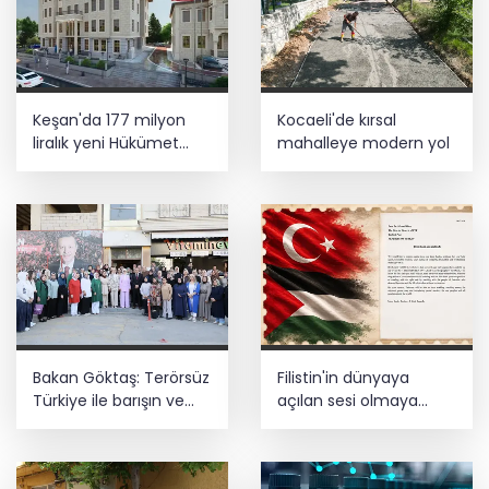
Ankara'da uyuşturucu ve fuhuş 8
gözaltı
E-KİP’e Türkiye’nin Dijital Dönüşüm
Keşan'da 177 milyon
Kocaeli'de kırsal
Ödülü... Kamu kategorisinde zirvede
liralık yeni Hükümet
mahalleye modern yol
Konağı'nın temeli atıldı
Cumhurbaşkanı Erdoğan, Suudi
Arabistan yolcusu
Bakan Göktaş: Terörsüz
Filistin'in dünyaya
Türkiye ile barışın ve
açılan sesi olmaya
istikrarın güçlendiği
devam edeceğiz
gelecek hedefliyoruz