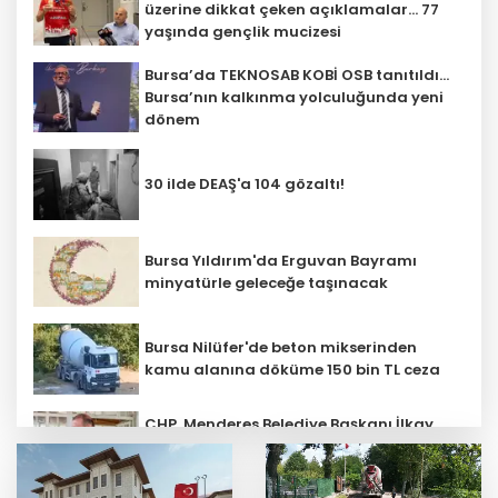
üzerine dikkat çeken açıklamalar... 77
yaşında gençlik mucizesi
Bursa’da TEKNOSAB KOBİ OSB tanıtıldı...
Bursa’nın kalkınma yolculuğunda yeni
dönem
30 ilde DEAŞ'a 104 gözaltı!
Bursa Yıldırım'da Erguvan Bayramı
minyatürle geleceğe taşınacak
Bursa Nilüfer'de beton mikserinden
kamu alanına döküme 150 bin TL ceza
CHP, Menderes Belediye Başkanı İlkay
Çiçek'i kesin ihraç talebiyle disipline
sevk etti