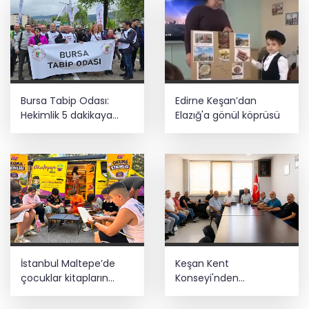
Bursa Tabip Odası:
Edirne Keşan’dan
Hekimlik 5 dakikaya
Elazığ'a gönül köprüsü
sığmaz
İstanbul Maltepe’de
Keşan Kent
çocuklar kitapların
Konseyi'nden
renkli dünyasında
muhtarlara nezaket
ziyareti