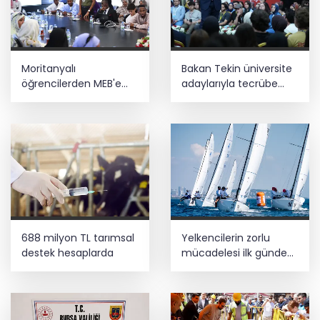
Moritanyalı
Bakan Tekin üniversite
öğrencilerden MEB'e
adaylarıyla tecrübe
ziyaret
paylaştı
688 milyon TL tarımsal
Yelkencilerin zorlu
destek hesaplarda
mücadelesi ilk günde
nefes kesti