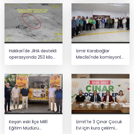
Hakkari'de JİHA destekli
İzmir Karabağlar
operasyonda 253 kilo
Meclisi'nde komisyonlar
esrar ele geçirildi
yeniden şekillendi
Keşan eski İlçe Millî
İzmit'te 3 Çınar Çocuk
Eğitim Müdürü
Evi için kura çekimi