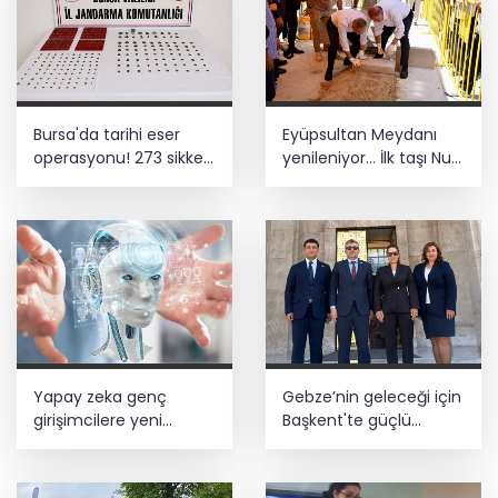
Bursa'da tarihi eser
Eyüpsultan Meydanı
operasyonu! 273 sikke
yenileniyor... İlk taşı Nuri
ve 18 obje ele geçirildi
Aslan koydu
Yapay zeka genç
Gebze’nin geleceği için
girişimcilere yeni
Başkent'te güçlü
kapılar açıyor
temaslar