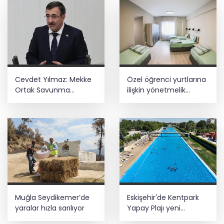
Cevdet Yılmaz: Mekke
Özel öğrenci yurtlarına
Ortak Savunma
ilişkin yönetmelik
Anlaşması bölgesel
değişikliği... Geçiş süresi
güvenliğe katkı
uzatıldı
sağlayacak
Muğla Seydikemer’de
Eskişehir'de Kentpark
yaralar hızla sarılıyor
Yapay Plajı yeni
sezonda hizmete açıldı