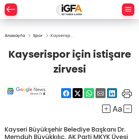
Anasayfa
Spor
Kayserispor
ÇE
için istişare
zirvesi
Kayserispor için istişare
RAY
zirvesi
SPOR
R
Kayseri Büyükşehir Belediye Başkanı Dr.
Memduh Büyükkılıç, AK Parti MKYK Üyesi