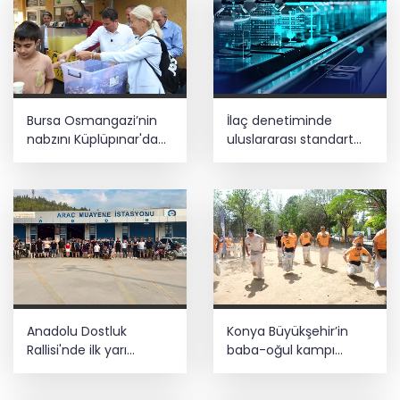
Bursa Osmangazi’nin
İlaç denetiminde
nabzını Küplüpınar'da
uluslararası standart
tuttu
dönemi
Anadolu Dostluk
Konya Büyükşehir’in
Rallisi'nde ilk yarı
baba-oğul kampı
tamamlandı
Ağustos'ta da sürecek