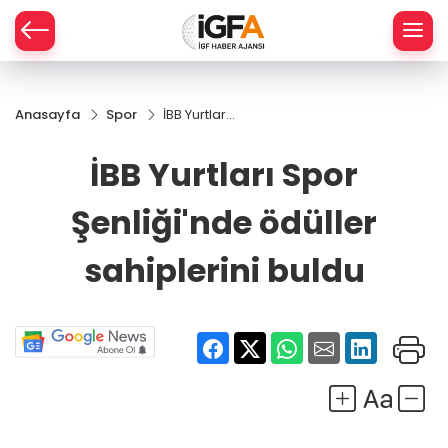
Anasayfa
Spor
İBB Yurtları
ÇE
Spor
Şenliği'nde
İBB Yurtları Spor
ödüller
RAY
sahiplerini
Şenliği'nde ödüller
buldu
SPOR
sahiplerini buldu
R