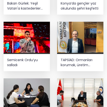
Bakan Gürlek: Yeşil
Konya’da gençler yaz
Vatan'a kastedenler
okulunda şehri keşfetti
hukuk önünde hesap
verecek
Semicenk Ordu’yu
TAPSİAD: Ormanları
salladı
korumak, üretim
gücünü korumaktır