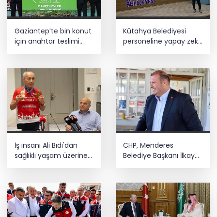
Gaziantep’te bin konut
Kütahya Belediyesi
için anahtar teslimi
personeline yapay zeka
yapıldı... 5 bin konutluk
eğitimi
projeye temel
İş insanı Ali Bıdı'dan
CHP, Menderes
sağlıklı yaşam üzerine
Belediye Başkanı İlkay
dikkat çeken
Çiçek'i kesin ihraç
açıklamalar... 77
talebiyle disipline sevk
yaşında gençlik
etti
mucizesi