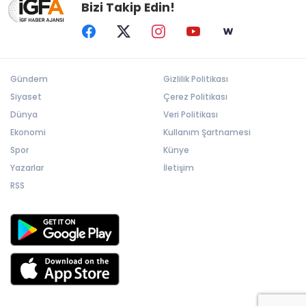
Bizi Takip Edin!
Gündem
Gizlilik Politikası
Siyaset
Çerez Politikası
Dünya
Veri Politikası
Ekonomi
Kullanım Şartnamesi
Spor
Künye
Yazarlar
İletişim
RSS