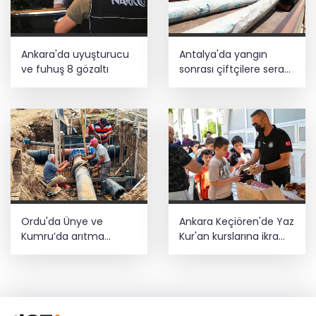
Ankara'da uyuşturucu
Antalya'da yangın
ve fuhuş 8 gözaltı
sonrası çiftçilere sera
naylonu desteği
Ordu'da Ünye ve
Ankara Keçiören'de Yaz
Kumru’da arıtma
Kur'an kurslarına ikram
tesisleri yenileniyor
desteği