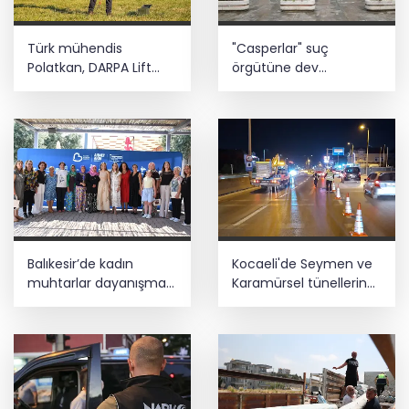
Türk mühendis
"Casperlar" suç
Polatkan, DARPA Lift
örgütüne dev
Challenge'da finale
operasyon! 151 şüpheli
kaldı
hakkında dava açıldı
Balıkesir’de kadın
Kocaeli'de Seymen ve
muhtarlar dayanışma
Karamürsel tünellerine
kahvaltısında
konfor dokunuşu