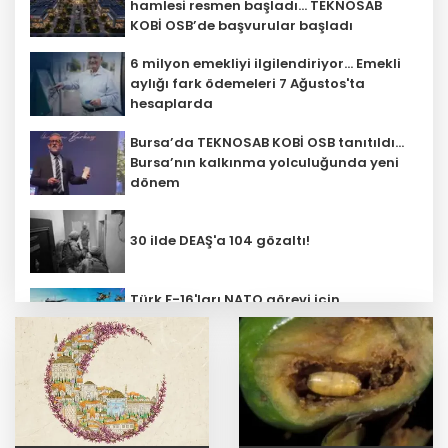
hamlesi resmen başladı... TEKNOSAB
KOBİ OSB’de başvurular başladı
6 milyon emekliyi ilgilendiriyor... Emekli
aylığı fark ödemeleri 7 Ağustos'ta
hesaplarda
Bursa’da TEKNOSAB KOBİ OSB tanıtıldı...
Bursa’nın kalkınma yolculuğunda yeni
dönem
30 ilde DEAŞ'a 104 gözaltı!
Türk F-16'ları NATO görevi için
Estonya'da... MSB yerli savunma
sistemleriyle güçleniyor
Fındık alım fiyatları açıklandı... Alımlar
24 Ağustos'ta başlıyor