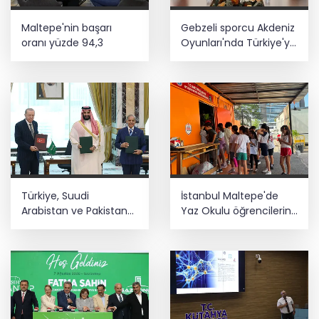
Maltepe'nin başarı
Gebzeli sporcu Akdeniz
oranı yüzde 94,3
Oyunları'nda Türkiye'yi
temsil edecek
Türkiye, Suudi
İstanbul Maltepe'de
Arabistan ve Pakistan
Yaz Okulu öğrencilerine
arasında ortak
afet bilinci
savunma anlaşması
imzalandı