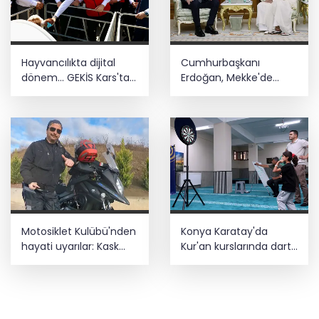
Hayvancılıkta dijital
Cumhurbaşkanı
dönem... GEKİS Kars'ta
Erdoğan, Mekke'de
uygulamaya alındı
Veliaht Prens
Muhammed bin
Selman ile görüştü
Motosiklet Kulübü'nden
Konya Karatay'da
hayati uyarılar: Kask
Kur'an kurslarında dart
tercih değil,
turnuvası heyecanı
zorunluluktur