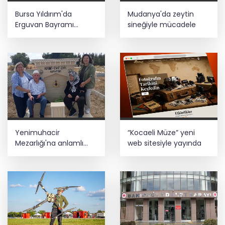
YÖK'ten uluslararası mezunlara ikamet
Bursa Yıldırım'da
Mudanya'da zeytin
kolaylığı... Süre 2 yıla kadar
uzatılabilecek
Erguvan Bayramı
sineğiyle mücadele
minyatürle geleceğe
Adalet Bakanı Gürlek: Behçet Oktay'ın
taşınacak
şüpheli ölümü yeniden kapsamlı şekilde
incelenecek
Yenimuhacir
“Kocaeli Müze” yeni
Mezarlığı'na anlamlı
web sitesiyle yayında
hayrat çeşmesi