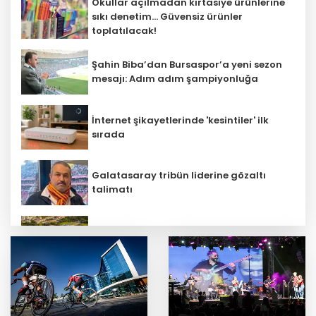
Okullar açılmadan kırtasiye ürünlerine
sıkı denetim... Güvensiz ürünler
toplatılacak!
Şahin Biba’dan Bursaspor’a yeni sezon
mesajı: Adım adım şampiyonluğa
İnternet şikayetlerinde 'kesintiler' ilk
sırada
Galatasaray tribün liderine gözaltı
talimatı
Meclis’te kritik gün! 'Terörsüz Türkiye'
teklifinde gözler Genel Kurul’da
AgroGreen Bursa'da 80 şehir, 13 ülke
ağırlayacak