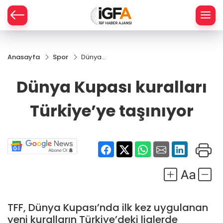
Anasayfa
Spor
Dünya
ÇE
Kupası
kuralları
Dünya Kupası kuralları
Türkiye’ye
RAY
taşınıyor
Türkiye’ye taşınıyor
SPOR
R
TFF, Dünya Kupası’nda ilk kez uygulanan
yeni kuralların Türkiye’deki liglerde