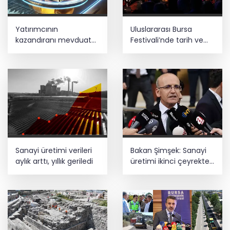
Yatırımcının
Uluslararası Bursa
kazandıranı mevduat
Festivali’nde tarih ve
faizi, kaybettireni altın
müzik buluştu
oldu
Sanayi üretimi verileri
Bakan Şimşek: Sanayi
aylık arttı, yıllık geriledi
üretimi ikinci çeyrekte
yüzde 1,9 büyüdü