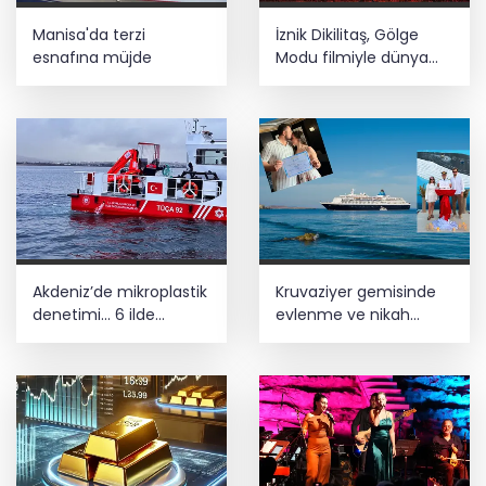
Manisa'da terzi
İznik Dikilitaş, Gölge
esnafına müjde
Modu filmiyle ‎dünya
vitrininde
Akdeniz’de mikroplastik
Kruvaziyer gemisinde
denetimi... 6 ilde
evlenme ve nikah
işletmelere sıkı takip
tazeleme modası