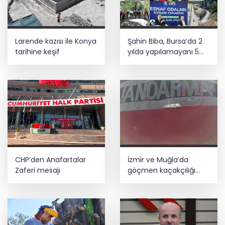
Larende kazısı ile Konya
Şahin Biba, Bursa’da 2
tarihine keşif
yılda yapılamayanı 5
ayda yapıyor
CHP’den Anafartalar
İzmir ve Muğla’da
Zaferi mesajı
göçmen kaçakçılığı
operasyonu! 132
düzensiz göçmen
yakalandı