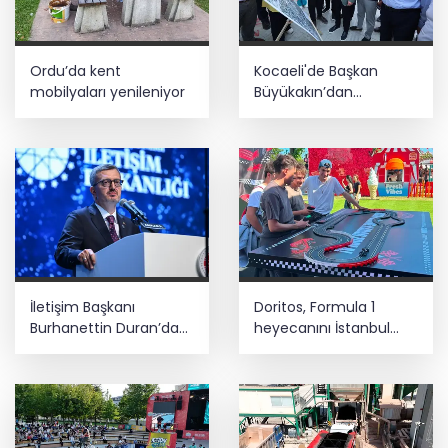
Ordu’da kent
Kocaeli'de Başkan
mobilyaları yenileniyor
Büyükakın’dan
Çayırova mesaisi
İletişim Başkanı
Doritos, Formula 1
Burhanettin Duran’dan
heyecanını İstanbul
10 Ağustos mesajı
Festivali'ne taşıdı