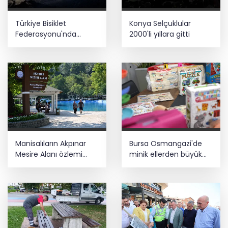
Şehit aileleri ve gazilere müjde! Teklif
Türkiye Bisiklet
Konya Selçuklular
yasalaştı
Federasyonu'nda
2000'li yıllara gitti
Ağustos takvimi
netleşti
Taze incirde rekolte yüksek, hedef 100
milyon dolar
Manisalıların Akpınar
Bursa Osmangazi'de
Mesire Alanı özlemi
minik ellerden büyük
sona erdi
dayanışma