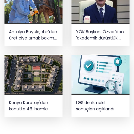
Antalya Büyükşehir’den
YÖK Başkanı Özvar’dan
üreticiye tırnak bakım
'akademik dürüstlük'
desteği
mesajı
Konya Karatay'dan
LGS'de ilk nakil
konutta 46. hamle
sonuçları açıklandı