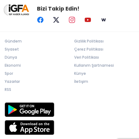
Bizi Takip Edin!
Gündem
Gizlilik Politikası
Siyaset
Çerez Politikası
Dünya
Veri Politikası
Ekonomi
Kullanım Şartnamesi
Spor
Künye
Yazarlar
İletişim
RSS