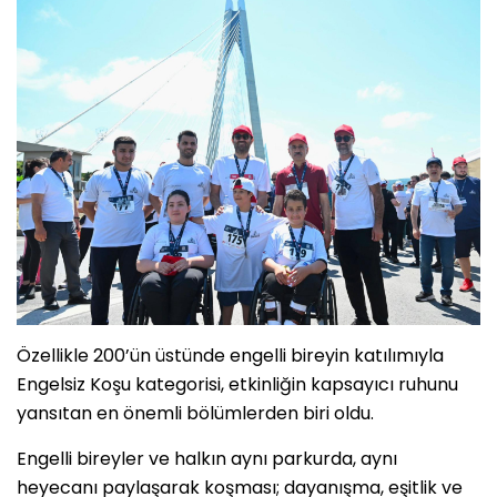
Özellikle 200’ün üstünde engelli bireyin katılımıyla
Engelsiz Koşu kategorisi, etkinliğin kapsayıcı ruhunu
yansıtan en önemli bölümlerden biri oldu.
Engelli bireyler ve halkın aynı parkurda, aynı
heyecanı paylaşarak koşması; dayanışma, eşitlik ve