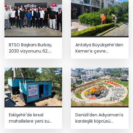
Tan Çetinkaya kazandı
BTSO Başkanı Burkay,
Antalya Büyükşehir’den
2030 vizyonunu 62.
Kemer’e çevre
Meslek Komitesi ile
düzenleme
değerlendirdi
Eskişehir'de kırsal
Denizli’den Adıyaman’a
mahallelere yeni su
kardeşlik köprüsü
depoları
kuruldu