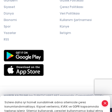
Gündem
Gizlilik Politikası
Siyaset
Çerez Politikası
Dünya
Veri Politikası
Ekonomi
Kullanım Şartnamesi
Spor
Künye
Yazarlar
İletişim
RSS
HABER YAZILIMI
bir TURKTICARET.NET projesidir. Copyright© 2006-
2026 Tüm hakları saklıdır.
Sizlere daha iyi hizmet sunabilmek adına sitemizde çerez
konumlandırmaktayız. Kişisel verileriniz, KVKK ve GDPR kapsamında
toplanıp işlenir. Sitemizi kullanarak, çerezleri kullanmamızı kabul etmiş