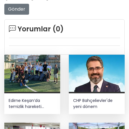
Gönder
Yorumlar (
0
)
Edirne Keşan’da
CHP Bahçelievler'de
temizlik hareketi
yeni dönem
ödülsüz kalmadı