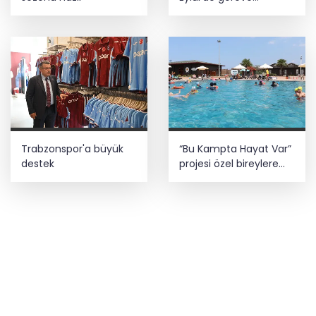
başlayacak... Gabar’da
günlük petrol üretimi
83 bin 200 varile ulaştı
Trabzonspor'a büyük
“Bu Kampta Hayat Var”
destek
projesi özel bireylere
yaz tatili sunuyor