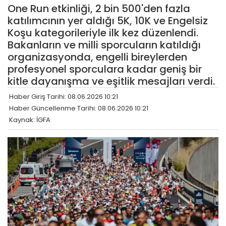
One Run etkinliği, 2 bin 500'den fazla
katılımcının yer aldığı 5K, 10K ve Engelsiz
Koşu kategorileriyle ilk kez düzenlendi.
Bakanların ve milli sporcuların katıldığı
organizasyonda, engelli bireylerden
profesyonel sporculara kadar geniş bir
kitle dayanışma ve eşitlik mesajları verdi.
Haber Giriş Tarihi: 08.06.2026 10:21
Haber Güncellenme Tarihi: 08.06.2026 10:21
Kaynak: İGFA