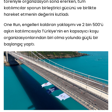
töreniyle organizasyon sona ererken, tüm
katılımcılar sporun birleştirici gücünü ve birlikte
hareket etmenin değerini kutladı.
One Run, engelleri kaldıran yaklaşımı ve 2 bin 500’ü
aşkın katılımcısıyla Türkiye’nin en kapsayıcı koşu
organizasyonlarından biri olma yolunda güçlü bir
başlangıç yaptı.