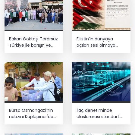
Bakan Göktaş: Terörsüz
Filistin'in dünyaya
Türkiye ile barışın ve
açılan sesi olmaya
istikrarın güçlendiği
devam edeceğiz
gelecek hedefliyoruz
Bursa Osmangazi’nin
İlaç denetiminde
nabzını Küplüpınar'da
uluslararası standart
tuttu
dönemi