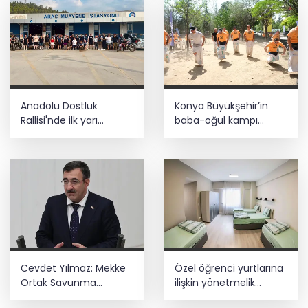
Anadolu Dostluk
Konya Büyükşehir’in
Rallisi'nde ilk yarı
baba-oğul kampı
tamamlandı
Ağustos'ta da sürecek
Cevdet Yılmaz: Mekke
Özel öğrenci yurtlarına
Ortak Savunma
ilişkin yönetmelik
Anlaşması bölgesel
değişikliği... Geçiş süresi