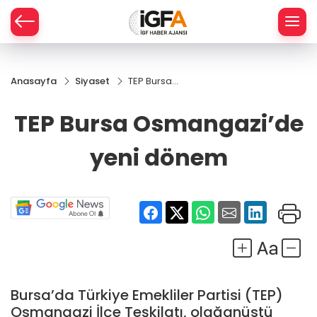
Anasayfa
Siyaset
TEP Bursa
ÇE
Osmangazi’de
yeni dönem
TEP Bursa Osmangazi’de
RAY
yeni dönem
SPOR
R
Bursa’da Türkiye Emekliler Partisi (TEP)
Osmangazi İlçe Teşkilatı, olağanüstü