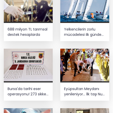
688 milyon TL tarımsal
Yelkencilerin zorlu
destek hesaplarda
mücadelesi ilk günde
nefes kesti
Bursa'da tarihi eser
Eyüpsultan Meydanı
operasyonu! 273 sikke
yenileniyor... İlk taşı Nuri
ve 18 obje ele geçirildi
Aslan koydu