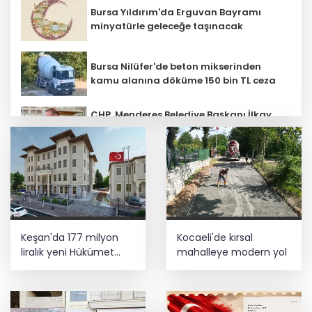
Bursa Yıldırım'da Erguvan Bayramı
minyatürle geleceğe taşınacak
Bursa Nilüfer'de beton mikserinden
kamu alanına döküme 150 bin TL ceza
CHP, Menderes Belediye Başkanı İlkay
Çiçek'i kesin ihraç talebiyle disipline
sevk etti
Ankara'da uyuşturucu ve fuhuş 8
gözaltı
E-KİP’e Türkiye’nin Dijital Dönüşüm
Keşan'da 177 milyon
Kocaeli'de kırsal
Ödülü... Kamu kategorisinde zirvede
liralık yeni Hükümet
mahalleye modern yol
Konağı'nın temeli atıldı
Cumhurbaşkanı Erdoğan, Suudi
Arabistan yolcusu