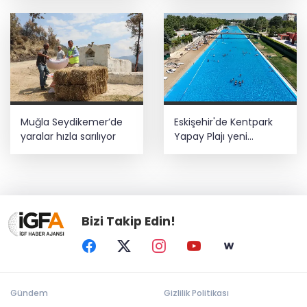
güvenliğe katkı
uzatıldı
sağlayacak
Muğla Seydikemer’de
Eskişehir'de Kentpark
yaralar hızla sarılıyor
Yapay Plajı yeni
sezonda hizmete açıldı
Bizi Takip Edin!
Gündem
Gizlilik Politikası