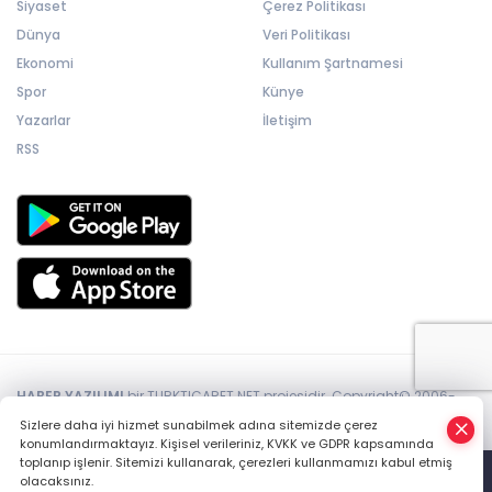
Siyaset
Çerez Politikası
Dünya
Veri Politikası
Ekonomi
Kullanım Şartnamesi
Spor
Künye
Yazarlar
İletişim
RSS
HABER YAZILIMI
bir TURKTICARET.NET projesidir. Copyright© 2006-
2026 Tüm hakları saklıdır.
Sizlere daha iyi hizmet sunabilmek adına sitemizde çerez
konumlandırmaktayız. Kişisel verileriniz, KVKK ve GDPR kapsamında
toplanıp işlenir. Sitemizi kullanarak, çerezleri kullanmamızı kabul etmiş
olacaksınız.