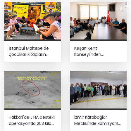
İstanbul Maltepe’de
Keşan Kent
çocuklar kitapların
Konseyi'nden
renkli dünyasında
muhtarlara nezaket
ziyareti
Hakkari'de JİHA destekli
İzmir Karabağlar
operasyonda 253 kilo
Meclisi'nde komisyonlar
esrar ele geçirildi
yeniden şekillendi