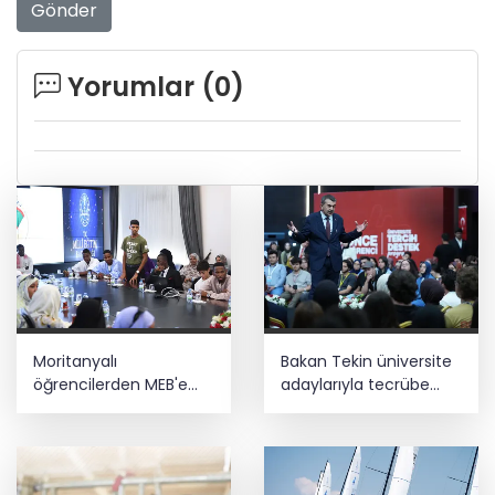
Gönder
Yorumlar (
0
)
Moritanyalı
Bakan Tekin üniversite
öğrencilerden MEB'e
adaylarıyla tecrübe
ziyaret
paylaştı