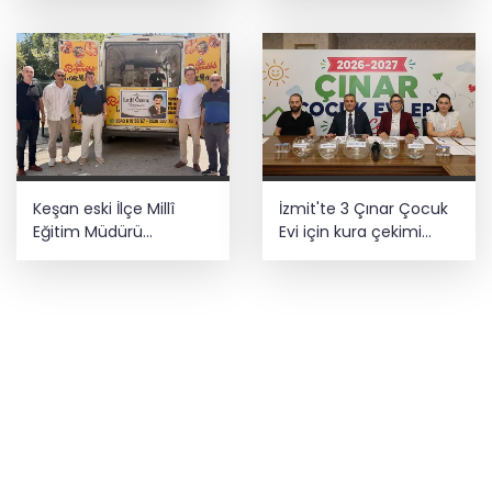
Keşan eski İlçe Millî
İzmit'te 3 Çınar Çocuk
Eğitim Müdürü
Evi için kura çekimi
vefatının yıl
gerçekleştirildi
dönümünde anıldı