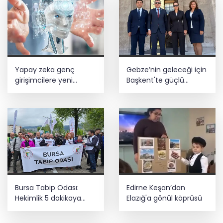
Yapay zeka genç
Gebze’nin geleceği için
girişimcilere yeni
Başkent'te güçlü
kapılar açıyor
temaslar
Bursa Tabip Odası:
Edirne Keşan’dan
Hekimlik 5 dakikaya
Elazığ'a gönül köprüsü
sığmaz