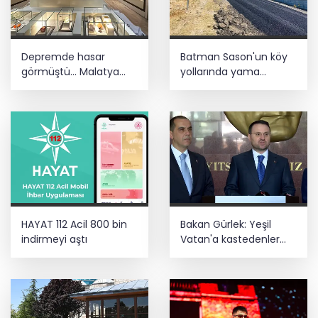
Estonya'da... MSB yerli savunma
sistemleriyle güçleniyor
Fındık alım fiyatları açıklandı... Alımlar
Depremde hasar
Batman Sason'un köy
24 Ağustos'ta başlıyor
görmüştü... Malatya
yollarında yama
Arkeoloji Müzesi
çalışmaları sürüyor
CHP, Menderes Belediye Başkanı İlkay
yenilendi
Çiçek'i kesin ihraç talebiyle disipline
sevk etti
HAYAT 112 Acil 800 bin
Bakan Gürlek: Yeşil
indirmeyi aştı
Vatan'a kastedenler
hukuk önünde hesap
verecek