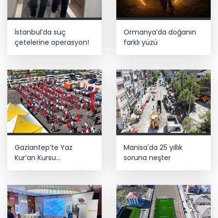
İstanbul’da suç
Ormanya’da doğanın
çetelerine operasyon!
farklı yüzü
Gaziantep’te Yaz
Manisa'da 25 yıllık
Kur’an Kursu
soruna neşter
öğrencilerine bisikletli
ödül