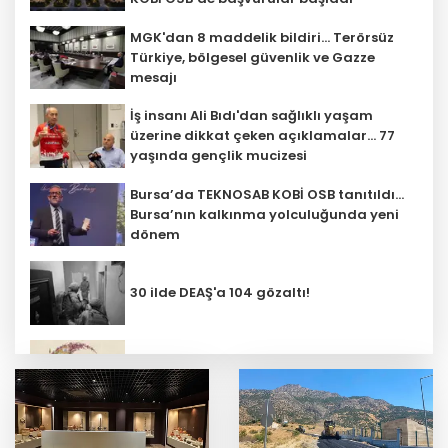
MGK'dan 8 maddelik bildiri... Terörsüz
Türkiye, bölgesel güvenlik ve Gazze
mesajı
İş insanı Ali Bıdı'dan sağlıklı yaşam
üzerine dikkat çeken açıklamalar... 77
yaşında gençlik mucizesi
Bursa’da TEKNOSAB KOBİ OSB tanıtıldı...
Bursa’nın kalkınma yolculuğunda yeni
dönem
30 ilde DEAŞ'a 104 gözaltı!
Bursa Yıldırım'da Erguvan Bayramı
minyatürle geleceğe taşınacak
Türk F-16'ları NATO görevi için