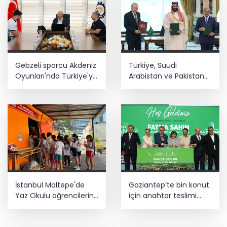
Gebzeli sporcu Akdeniz
Türkiye, Suudi
Oyunları'nda Türkiye'yi
Arabistan ve Pakistan
temsil edecek
arasında ortak
savunma anlaşması
imzalandı
İstanbul Maltepe'de
Gaziantep’te bin konut
Yaz Okulu öğrencilerine
için anahtar teslimi
afet bilinci
yapıldı... 5 bin konutluk
projeye temel