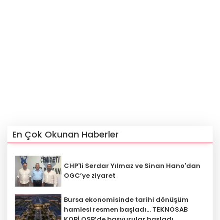
En Çok Okunan Haberler
CHP'li Serdar Yılmaz ve Sinan Hano'dan
OGC’ye ziyaret
Bursa ekonomisinde tarihi dönüşüm
hamlesi resmen başladı... TEKNOSAB
KOBİ OSB’de başvurular başladı