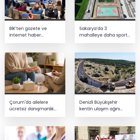
BİK’ten gazete ve
Sakarya’da 3
internet haber
mahalleye daha sportif
sitelerine mevzuat
yatırım
eğitimi
Çorum'da ailelere
Denizli Büyükşehir
ücretsiz danışmanlık
kentin ulaşım ağını
desteği
güçlendiriyor