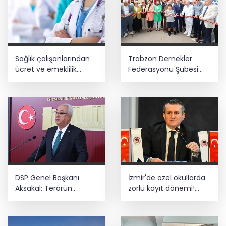
Sağlık çalışanlarından
Trabzon Dernekler
ücret ve emeklilik
Federasyonu Şubesi
reformu çağrısı
açıldı
DSP Genel Başkanı
İzmir'de özel okullarda
Aksakal: Terörün
zorlu kayıt dönemi!
bitirilmesi iradesine
Teşvikler kalktı, veli
destek için
devlet okuluna yöneldi
imzalayacağım