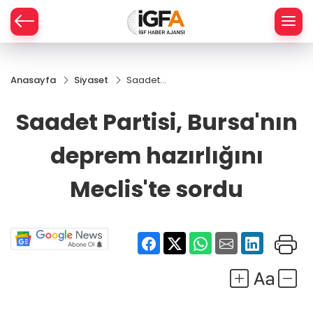
Anasayfa
Siyaset
Saadet
ÇE
Partisi,
Bursa'nın
Saadet Partisi, Bursa'nın
deprem
RAY
hazırlığını
deprem hazırlığını
Meclis'te
SPOR
sordu
Meclis'te sordu
R