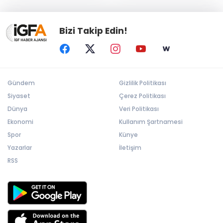
Bizi Takip Edin!
Gündem
Gizlilik Politikası
Siyaset
Çerez Politikası
Dünya
Veri Politikası
Ekonomi
Kullanım Şartnamesi
Spor
Künye
Yazarlar
İletişim
RSS