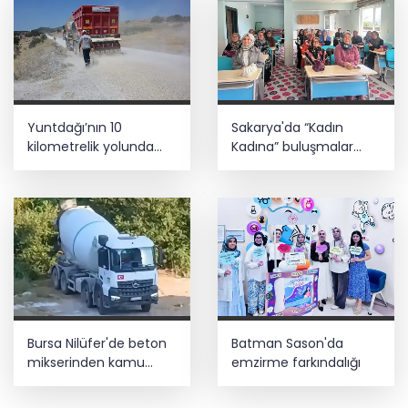
Yuntdağı’nın 10
Sakarya'da “Kadın
kilometrelik yolunda
Kadına” buluşmalar
konfor çalışması
Akyazı’da sürdü
Bursa Nilüfer'de beton
Batman Sason'da
mikserinden kamu
emzirme farkındalığı
alanına döküme 150 bin
TL ceza