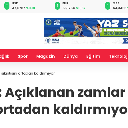
EUR
GBP
CHF
55,1254
%0,32
64,3468
%0,38
59,0083
ağlık
Spor
Magazin
Dünya
Eğitim
Teknoloj
ıkıntısını ortadan kaldırmıyor
 Açıklanan zamlar 
ortadan kaldırmıyo