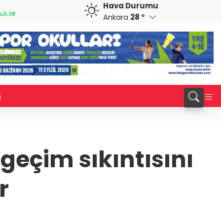
Hava Durumu
CAD
RUB
%0,82
34,1883
%0,73
0,5822
%0,65
Ankara
28 °
i
geçim sıkıntısını
r