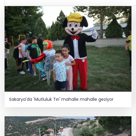
Sakarya'da 'Mutluluk Tırı' mahalle mahalle geziyor