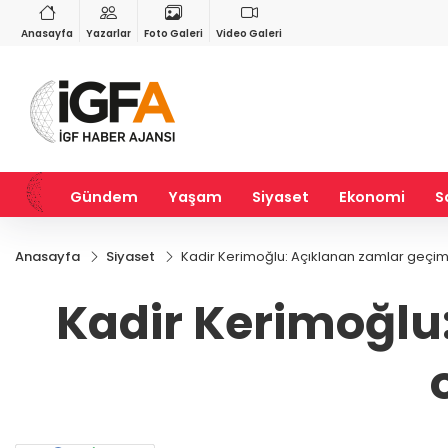
RY
BIST 100
USD
55
%2,59
13.779,39
%-0,14
47,6787
%0,18
Anasayfa
Yazarlar
Foto Galeri
Video Galeri
Gündem
Yaşam
Siyaset
Ekonomi
S
Anasayfa
Siyaset
Kadir Kerimoğlu: Açıklanan zamlar geçim s
Kadir Kerimoğlu: