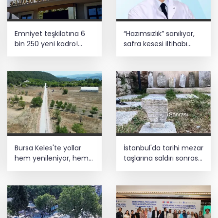
oldu
Büyükelçiliklerde değişim... 4 ülkeye yeni
Emniyet teşkilatına 6
“Hazımsızlık” sanılıyor,
atama
bin 250 yeni kadro!
safra kesesi iltihabı
Detaylar belli oldu
çıkıyor
Bursa Büyükşehir Harmancık’ta da
yolları yeniliyor
Bursa Keles'te yollar
İstanbul'da tarihi mezar
hem yenileniyor, hem
taşlarına saldırı sonrası
genişliyor
restorasyon