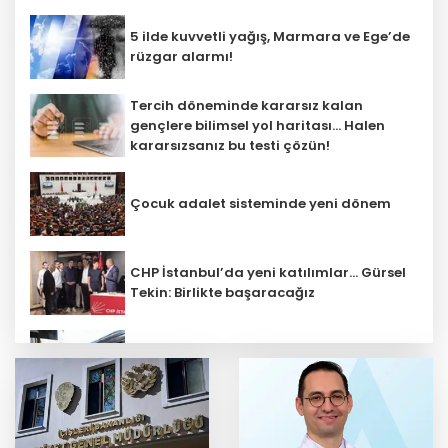
5 ilde kuvvetli yağış, Marmara ve Ege’de
rüzgar alarmı!
Tercih döneminde kararsız kalan
gençlere bilimsel yol haritası... Halen
kararsızsanız bu testi çözün!
Çocuk adalet sisteminde yeni dönem
CHP İstanbul’da yeni katılımlar... Gürsel
Tekin: Birlikte başaracağız
Kayseri- Ankara hattı uyumlu çalışıyor
Başkentte yavru zebranın adı ‘Pijamalı’