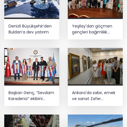
Denizli Büyükşehir’den
Yeşilay'dan göçmen
Buldan’a dev yatırım
gençleri bağımlılık
risklerinden koruyacak
uluslararası model
Başkan Genç, “Sevdam
Ankara'da sabır, emek
Karadeniz” ekibini
ve sanat Zafer
ağırladı! Film Festivali
Çarşısı’nda hayat buldu
Aralık’ta