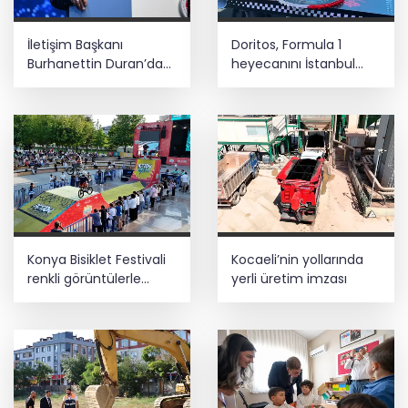
İletişim Başkanı
Doritos, Formula 1
Burhanettin Duran’dan
heyecanını İstanbul
10 Ağustos mesajı
Festivali'ne taşıdı
Konya Bisiklet Festivali
Kocaeli’nin yollarında
renkli görüntülerle
yerli üretim imzası
tamamlandı