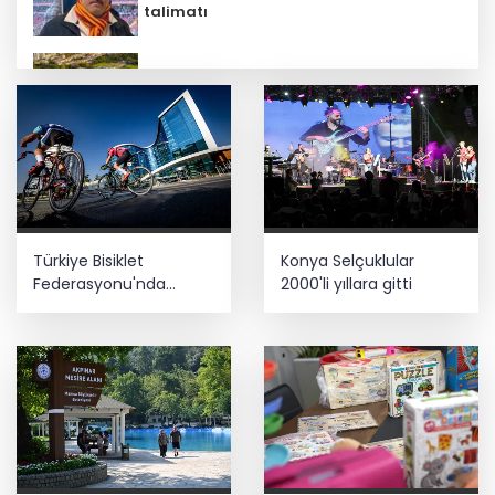
talimatı
Meclis’te kritik gün! 'Terörsüz Türkiye'
teklifinde gözler Genel Kurul’da
AgroGreen Bursa'da 80 şehir, 13 ülke
ağırlayacak
Şehit aileleri ve gazilere müjde! Teklif
Türkiye Bisiklet
Konya Selçuklular
yasalaştı
Federasyonu'nda
2000'li yıllara gitti
Ağustos takvimi
netleşti
Taze incirde rekolte yüksek, hedef 100
milyon dolar