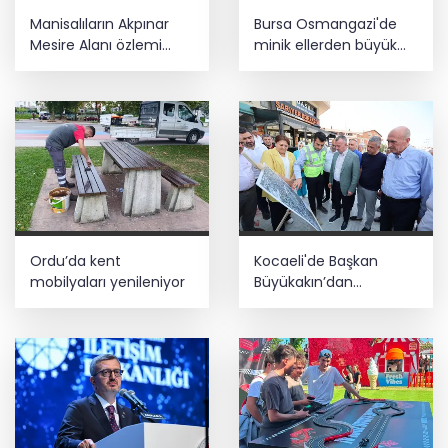
Manisalıların Akpınar
Bursa Osmangazi'de
Mesire Alanı özlemi
minik ellerden büyük
sona erdi
dayanışma
Ordu’da kent
Kocaeli'de Başkan
mobilyaları yenileniyor
Büyükakın’dan
Çayırova mesaisi