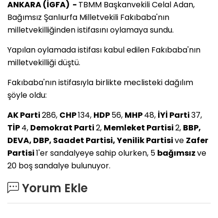
ANKARA (İGFA) -
TBMM Başkanvekili Celal Adan,
Bağımsız Şanlıurfa Milletvekili Fakıbaba'nın
milletvekilliğinden istifasını oylamaya sundu.
Yapılan oylamada istifası kabul edilen Fakıbaba'nın
milletvekilliği düştü.
Fakıbaba'nın istifasıyla birlikte meclisteki dağılım
şöyle oldu:
AK Parti
286,
CHP
134,
HDP
56,
MHP
48,
İYİ Parti
37,
TİP
4,
Demokrat Parti
2,
Memleket Partisi
2,
BBP,
DEVA, DBP, Saadet Partisi, Yenilik Partisi
ve
Zafer
Partisi
1'er sandalyeye sahip olurken, 5
bağımsız
ve
20 boş sandalye bulunuyor.
Yorum Ekle