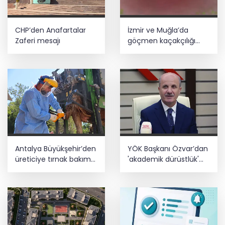
CHP’den Anafartalar
İzmir ve Muğla’da
Zaferi mesajı
göçmen kaçakçılığı
operasyonu! 132
düzensiz göçmen
yakalandı
Antalya Büyükşehir’den
YÖK Başkanı Özvar’dan
üreticiye tırnak bakım
'akademik dürüstlük'
desteği
mesajı