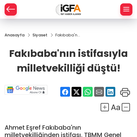
Anasayfa
Siyaset
Fakıbaba'nın
ÇE
istifasıyla
milletvekilliği
Fakıbaba'nın istifasıyla
düştü!
RAY
milletvekilliği düştü!
SPOR
R
Ahmet Eşref Fakıbaba'nın
milletvekilliğinden istifası, TBMM Genel