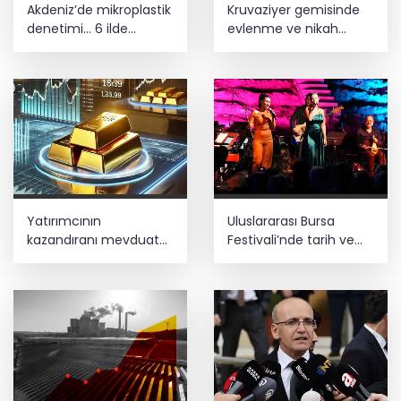
Akdeniz’de mikroplastik
Kruvaziyer gemisinde
denetimi... 6 ilde
evlenme ve nikah
işletmelere sıkı takip
tazeleme modası
Yatırımcının
Uluslararası Bursa
kazandıranı mevduat
Festivali’nde tarih ve
faizi, kaybettireni altın
müzik buluştu
oldu