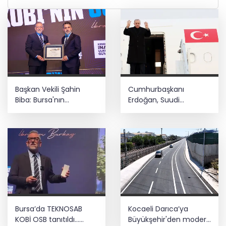
Başkan Vekili Şahin
Cumhurbaşkanı
Biba: Bursa'nın
Erdoğan, Suudi
geleceğini bütüncül
Arabistan yolcusu
anlayışla planlıyoruz
Bursa’da TEKNOSAB
Kocaeli Darıca’ya
KOBİ OSB tanıtıldı...
Büyükşehir'den modern