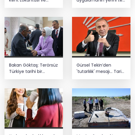
Kent Lokantası ve
uygulamanın yerini tek
altyapı desteği
asistan alabilir
Bakan Göktaş: Terörsüz
Gürsel Tekin’den
Türkiye tarihi bir
'tutarlılık' mesajı... Tarihi
adımdır
meselelerde pusula
net olmalı