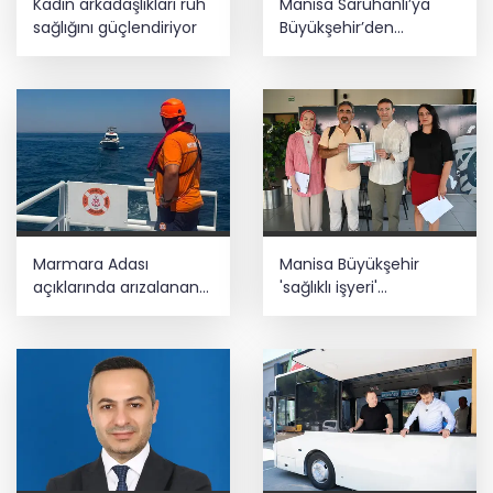
Kadın arkadaşlıkları ruh
Manisa Saruhanlı’ya
sağlığını güçlendiriyor
Büyükşehir’den
tarımsal destek
Marmara Adası
Manisa Büyükşehir
açıklarında arızalanan
'sağlıklı işyeri'
tekne kurtarıldı
sertifikasına kavuştu