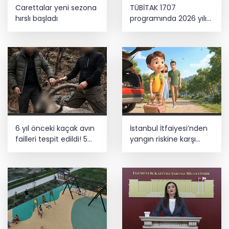
Carettalar yeni sezona
TÜBİTAK 1707
hırslı başladı
programında 2026 yılı
ilk dönem sonuçları
açıklandı
6 yıl önceki kaçak avın
İstanbul İtfaiyesi’nden
failleri tespit edildi! 5
yangın riskine karşı
yaban keçisi için ceza
videolu uyarı
uygulandı