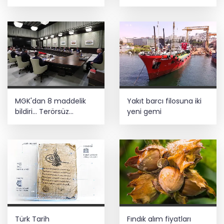
Bursa’nın kalkınma
ulaşım yatırımı
yolculuğunda yeni
dönem
MGK'dan 8 maddelik
Yakıt barcı filosuna iki
bildiri... Terörsüz
yeni gemi
Türkiye, bölgesel
güvenlik ve Gazze
mesajı
Türk Tarih
Fındık alım fiyatları