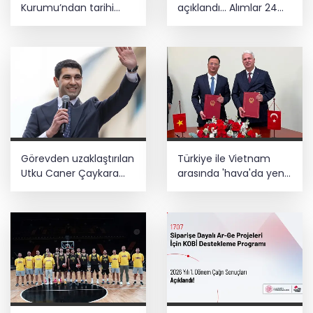
Kurumu’ndan tarihi
açıklandı... Alımlar 24
içerikler tek platformda
Ağustos'ta başlıyor
Görevden uzaklaştırılan
Türkiye ile Vietnam
Utku Caner Çaykara
arasında 'hava'da yeni
hakkında tahliye kararı
dönem... Sefer
kapasitesi artırıldı