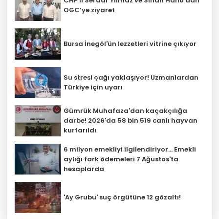
CHP'li Serdar Yılmaz ve Sinan Hano'dan
OGC’ye ziyaret
Bursa İnegöl'ün lezzetleri vitrine çıkıyor
Su stresi çağı yaklaşıyor! Uzmanlardan
Türkiye için uyarı
Gümrük Muhafaza'dan kaçakçılığa
darbe! 2026'da 58 bin 519 canlı hayvan
kurtarıldı
6 milyon emekliyi ilgilendiriyor... Emekli
aylığı fark ödemeleri 7 Ağustos'ta
hesaplarda
'Ay Grubu' suç örgütüne 12 gözaltı!