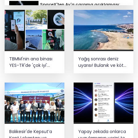
SpaceX'ten Ay'a çarpma açıklaması:
Sorumlu uzay operasyonları için
çalışıyoruz
Bozcaada mercan resifleri için koruma
seferberliği... 180 deniz canlısı türü kayıt
altına alındı
Türk F-16'ları NATO görevi için
TBMM'nin ana binası
Yağış sonrası deniz
Estonya'da... MSB yerli savunma
sistemleriyle güçleniyor
YES-TR'de 'çok iyi'
uyarısı! Bulanık ve kötü
olarak sertifikalandırıldı
kokulu suda yüzmeyin
Teröristler teslim olmaya devam
ediyor... Hudutlarda 490 kişi yakalandı
Balıkesir'de Kepsut’a
Yapay zekada onlarca