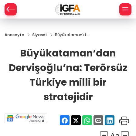
Anasayfa
Siyaset
Büyükataman’dan
ÇE
Dervişoğlu’na:
Terörsüz Türkiye
Büyükataman’dan
milli bir stratejidir
RAY
Dervişoğlu’na: Terörsüz
SPOR
Türkiye milli bir
R
stratejidir