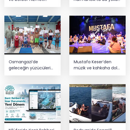
başladı
yeniliyor
Osmangazi’de
Mustafa Keser’den
geleceğin yüzücüleri
müzik ve kahkaha dolu
sertifikalarını aldı
gece