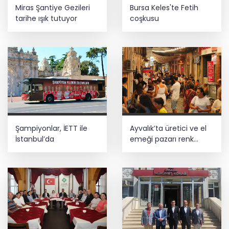
Miras Şantiye Gezileri
Bursa Keles'te Fetih
tarihe ışık tutuyor
coşkusu
Şampiyonlar, İETT ile
Ayvalık’ta üretici ve el
İstanbul’da
emeği pazarı renk
katıyor