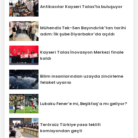
Antikacılar Kayseri Talas'ta buluşuyor
Mühendis Tek-Sen Bayındırlık’tan tarihi
adım: İlk şube Diyarbakır’da açıldı
Kayseri Talas İnovasyon Merkezi finale
kaldı
Bilim insanlarından uzayda zincirleme
felaket uyarısı
Lukaku Fener’e mi, Beşiktaş’a mı geliyor?
Terörsüz Türkiye yasa teklifi
komisyondan geçti