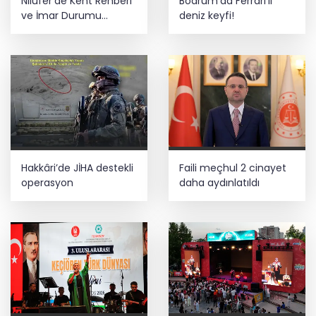
Nilüfer’de Kent Rehberi
Bodrum’da Ferrari’li
ve İmar Durumu
deniz keyfi!
Sorgulama yenilendi
Hakkâri’de JİHA destekli
Faili meçhul 2 cinayet
operasyon
daha aydınlatıldı