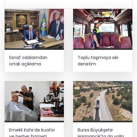
Esnaf odalarından
Toplu taşımaya sıkı
ortak açıklama
denetim
Emekli Kafe’de kuaför
Bursa Büyükşehir
ve berber hizmeti
Harmancık’ta da yolları