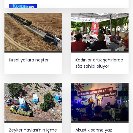
İbrahim Burkay seçimlerde açık ara
önde! Dev lansmanda neler oldu?
İş Bankası Grubu üst yönetiminde görev
değişimi
Kırsal yollara neşter
Kadınlar artık şehirlerde
Trabzon iklim ve enerji ağında
söz sahibi oluyor
İzmir Tire lokantalarında yeni dönem
başlıyor
Zeyker Yaylası’nın içme
Akustik sahne yaz