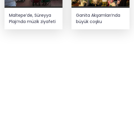
Maltepe’de, Süreyya
Ganita Akşamları’nda
Plajı’nda müzik ziyafeti
büyük coşku