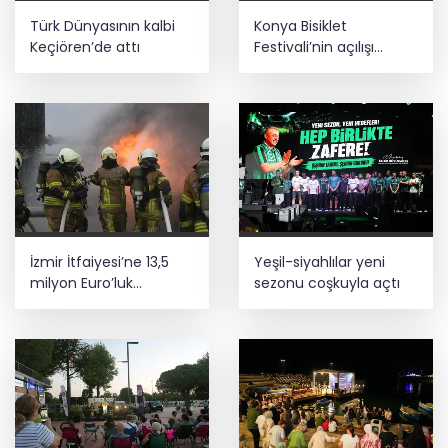
Türk Dünyasının kalbi
Konya Bisiklet
Keçiören’de attı
Festivali’nin açılışı
coşkuyla gerçekleşti
İzmir İtfaiyesi’ne 13,5
Yeşil-siyahlılar yeni
milyon Euro’luk
sezonu coşkuyla açtı
teknoloji yatırımı