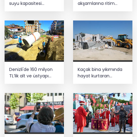
suyu kapasitesi
akşamlarına ritim
güçlendirildi
katıyor
Denizli'de 160 milyon
Kaçak bina yıkımında
TL’lik alt ve üstyapı
hayat kurtaran
yatırımı
müdahale