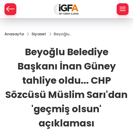
Anasayfa
Siyaset
Beyoğlu
ÇE
Belediye
Başkanı
Beyoğlu Belediye
İnan
RAY
Güney
Başkanı İnan Güney
tahliye
SPOR
oldu... CHP
Sözcüsü
tahliye oldu... CHP
Müslim
R
Sarı'dan
Sözcüsü Müslim Sarı'dan
'geçmiş
olsun'
'geçmiş olsun'
açıklaması
açıklaması