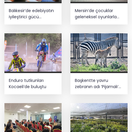
Balıkesir’de edebiyatın
Mersin’de çocuklar
iyileştirici gücü
geleneksel oyunlarla
konuşuldu
buluştu
Enduro tutkunları
Başkentte yavru
Kocaeli’de buluştu
zebranın adı ‘Pijamalı’
oldu