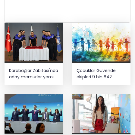
Karabağlar Zabıtası'nda
Çocuklar Güvende
aday memurlar yemin
ekipleri 9 bin 842
etti
çocuğu spora ve
sosyal faaliyetlere
yönlendirdi