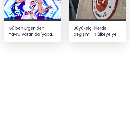
Gülben Ergen’den
Büyükelçiliklerde
Yavru Vatan'da 'yapay
değişim... 4 ülkeye yeni
zekâ' çıkışı
atama