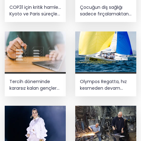
COP31 için kritik hamle...
Çocuğun diş sağlığı
Kyoto ve Paris süreçleri
sadece fırçalamaktan
Türkiye’de yönetilecek
ibaret değil
Tercih döneminde
Olympos Regatta, hız
kararsız kalan gençlere
kesmeden devam
bilimsel yol haritası...
ediyor
Halen kararsızsanız bu
testi çözün!