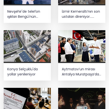
Nevşehir'de telefon
İzmir Kemeraltı’nın son
ışıkları Bengü'nün
ustaları direniyor...
şarkılarına eşlik etti
Çekiç sesleriyle
yaşayan miras
Konya Selçuklu'da
Aytmatov’un mirası
yollar yenileniyor
Antalya Muratpaşa’da
büyüyor