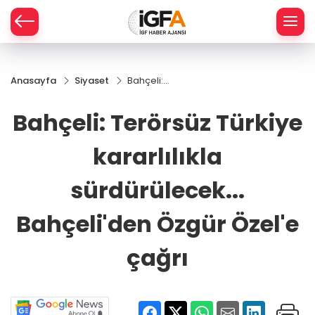
Anasayfa
Siyaset
Bahçeli:
ÇE
Terörsüz
Türkiye
Bahçeli: Terörsüz Türkiye
kararlılıkla
RAY
sürdürülecek...
kararlılıkla
Bahçeli'den
SPOR
Özgür Özel'e
çağrı
sürdürülecek...
R
Bahçeli'den Özgür Özel'e
çağrı