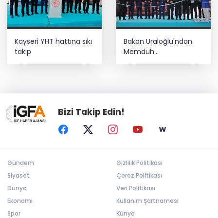
Kayseri YHT hattına sıkı
Bakan Uraloğlu'ndan
takip
Memduh
Çolakbayrakdar'a övgü
Bizi Takip Edin!
Gündem
Gizlilik Politikası
Siyaset
Çerez Politikası
Dünya
Veri Politikası
Ekonomi
Kullanım Şartnamesi
Spor
Künye