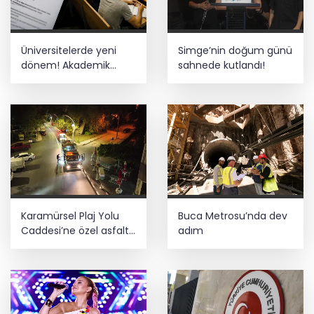
Üniversitelerde yeni
Simge’nin doğum günü
dönem! Akademik
sahnede kutlandı!
sahtekârlığa hapis,
öğrencilere dönüş yolu
Karamürsel Plaj Yolu
Buca Metrosu’nda dev
Caddesi’ne özel asfalt
adım
dokunuşu