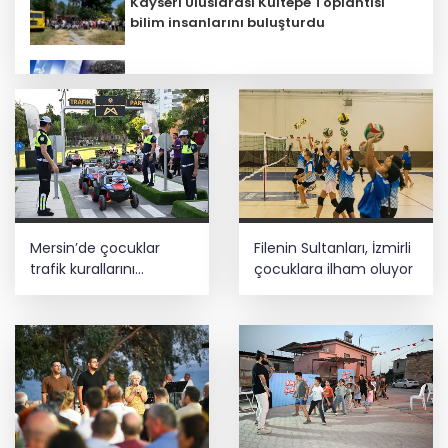
Kayseri Uluslarası Kültepe Toplantısı
bilim insanlarını buluşturdu
5 ilde kuvvetli yağış, Marmara ve Ege’de
rüzgar alarmı!
İbrahim Burkay seçimlerde açık ara
önde! Dev lansmanda neler oldu?
CHP İstanbul’da yeni katılımlar... Gürsel
Mersin’de çocuklar
Filenin Sultanları, İzmirli
Tekin: Birlikte başaracağız
trafik kurallarını
çocuklara ilham oluyor
öğreniyor
Bursa Keles'te Fetih coşkusu