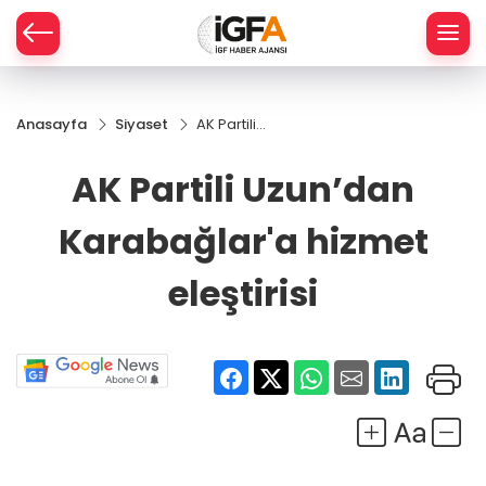
Anasayfa
Siyaset
AK Partili
ÇE
Uzun’dan
Karabağlar'a
AK Partili Uzun’dan
hizmet
RAY
eleştirisi
Karabağlar'a hizmet
SPOR
eleştirisi
R