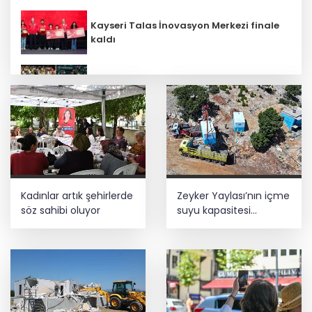
Kayseri Talas İnovasyon Merkezi finale
kaldı
Lukaku Fener’e mi, Beşiktaş’a mı geliyor?
İbrahim Burkay seçimlerde açık ara
önde! Dev lansmanda neler oldu?
İş Bankası Grubu üst yönetiminde görev
Kadınlar artık şehirlerde
Zeyker Yaylası’nın içme
değişimi
söz sahibi oluyor
suyu kapasitesi
güçlendirildi
Bursa Tabip Odası: Hekimlik 5 dakikaya
sığmaz