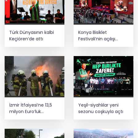
Türk Dünyasının kalbi
Konya Bisiklet
Keçiören’de attı
Festivali’nin açılışı
coşkuyla gerçekleşti
İzmir İtfaiyesi’ne 13,5
Yeşil-siyahlılar yeni
milyon Euro’luk
sezonu coşkuyla açtı
teknoloji yatırımı