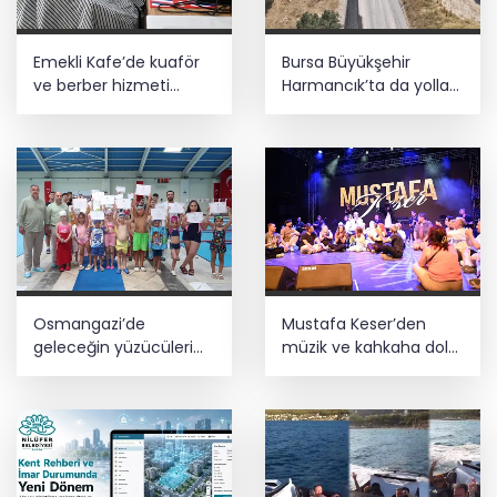
Emekli Kafe’de kuaför
Bursa Büyükşehir
ve berber hizmeti
Harmancık’ta da yolları
başladı
yeniliyor
Osmangazi’de
Mustafa Keser’den
geleceğin yüzücüleri
müzik ve kahkaha dolu
sertifikalarını aldı
gece