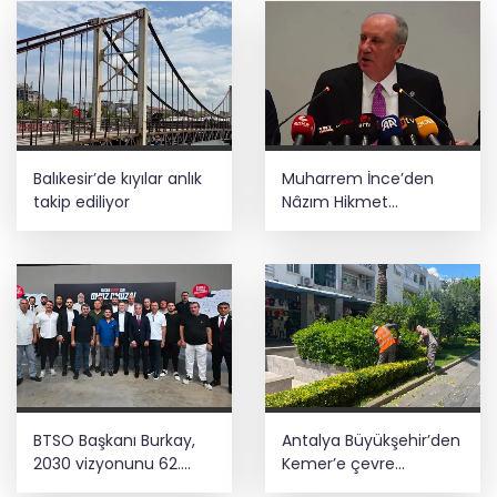
Balıkesir’de kıyılar anlık
Muharrem İnce’den
takip ediliyor
Nâzım Hikmet
göndermeli paylaşım:
Vatan hainliğine
devam ediyor hâlâ
BTSO Başkanı Burkay,
Antalya Büyükşehir’den
2030 vizyonunu 62.
Kemer’e çevre
Meslek Komitesi ile
düzenleme