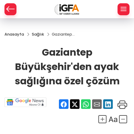
Anasayfa
Sağlık
Gaziantep
ÇE
Büyükşehir'den
ayak sağlığına
Gaziantep
özel çözüm
RAY
Büyükşehir'den ayak
SPOR
sağlığına özel çözüm
R