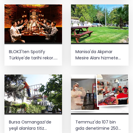
BLOK3'ten Spotify
Manisa'da Akpınar
Türkiye'de tarihi rekor...
Mesire Alanı hizmete
Albümdeki 10 şarkının
açılıyor
tamamı Top 50'ye girdi
Bursa Osmangazi’de
Temmuz'da 107 bin
yeşil alanlara titiz
gıda denetimine 250