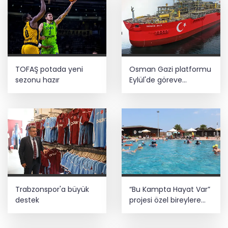
TOFAŞ potada yeni
Osman Gazi platformu
sezonu hazır
Eylül'de göreve
başlayacak... Gabar’da
günlük petrol üretimi
83 bin 200 varile ulaştı
Trabzonspor'a büyük
“Bu Kampta Hayat Var”
destek
projesi özel bireylere
yaz tatili sunuyor