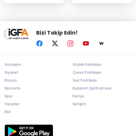
koruma
milyon TL ceza kesildi
Bizi Takip Edin!
Gündem
Gizlilik Politikası
Siyaset
Çerez Politikası
Dünya
Veri Politikası
Ekonomi
Kullanım Şartnamesi
Spor
Künye
Yazarlar
İletişim
RSS