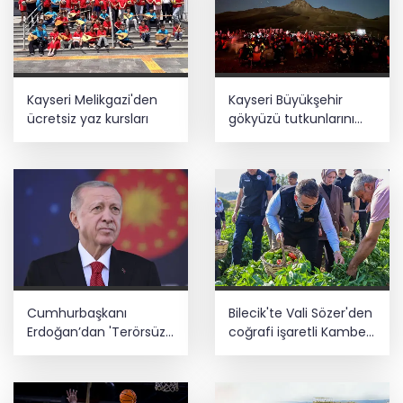
Kayseri Melikgazi'den
Kayseri Büyükşehir
ücretsiz yaz kursları
gökyüzü tutkunlarını
Erciyes'te buluşturacak
Cumhurbaşkanı
Bilecik'te Vali Sözer'den
Erdoğan’dan 'Terörsüz
coğrafi işaretli Kamber
Türkiye' mesajı
Biberi hasadı