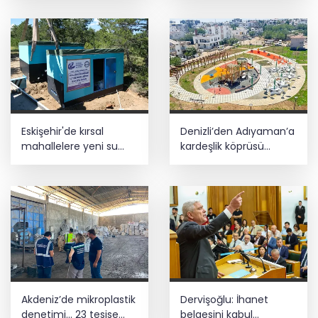
değerlendirdi
Eskişehir'de kırsal
Denizli’den Adıyaman’a
mahallelere yeni su
kardeşlik köprüsü
depoları
kuruldu
Akdeniz’de mikroplastik
Dervişoğlu: İhanet
denetimi... 23 tesise
belgesini kabul