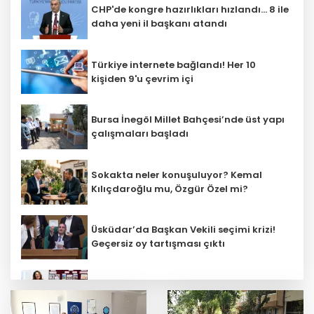
CHP'de kongre hazırlıkları hızlandı... 8 ile
daha yeni il başkanı atandı
Türkiye internete bağlandı! Her 10
kişiden 9'u çevrim içi
Bursa İnegöl Millet Bahçesi’nde üst yapı
çalışmaları başladı
Sokakta neler konuşuluyor? Kemal
Kılıçdaroğlu mu, Özgür Özel mi?
Üsküdar’da Başkan Vekili seçimi krizi!
Geçersiz oy tartışması çıktı
Öğretmenlerin il içi atama sonuçları
açıklandı