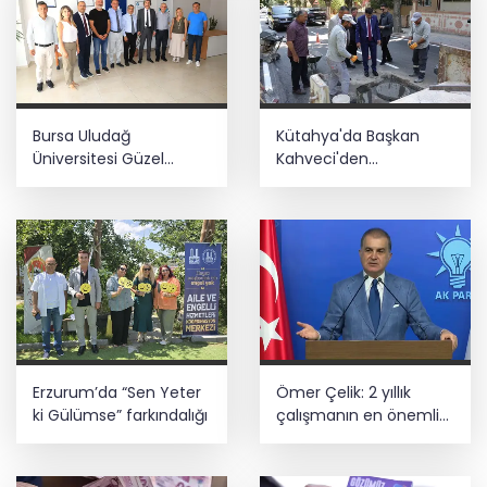
Başkan Aydın, Osmangazi Doğancı’da
talepleri dinledi
İnşaatta dijital dönem başlıyor... Ruhsat
Bursa Uludağ
Kütahya'da Başkan
projelerinde BIM ve e-PYS zorunluluğu
geliyor
Üniversitesi Güzel
Kahveci'den
Sanatlar Fakültesi
çalışmalara yakın
Mudanya'dan ayrıldı!
mercek
Üsküdar’da seçimi CHP’nin adayı Sibel
Tan Çetinkaya kazandı
Erzurum’da “Sen Yeter
Ömer Çelik: 2 yıllık
ki Gülümse” farkındalığı
çalışmanın en önemli
aşamasındayız