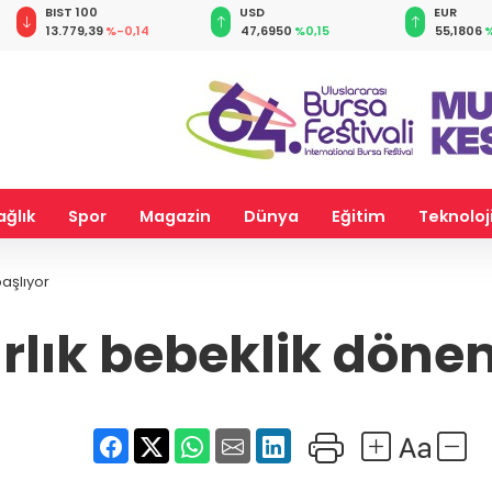
BIST 100
USD
EUR
13.779,39
%-0,14
47,6950
%0,15
55,1806
%
ağlık
Spor
Magazin
Dünya
Eğitim
Teknoloj
aşlıyor
rlık bebeklik döne