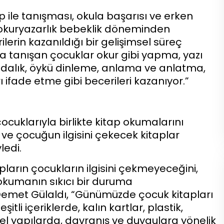
 ile tanışması, okula başarısı ve erken
en okuryazarlık bebeklik döneminden
ilerin kazanıldığı bir gelişimsel süreç
a tanışan çocuklar okur gibi yapma, yazı
kındalık, öykü dinleme, anlama ve anlatma,
ifade etme gibi becerileri kazanıyor.”
ocuklarıyla birlikte kitap okumalarını
ve çocuğun ilgisini çekecek kitaplar
ledi.
ların çocukların ilgisini çekmeyeceğini,
 okumanın sıkıcı bir duruma
Demet Gülaldı, “Günümüzde çocuk kitapları
itli içeriklerde, kalın kartlar, plastik,
iksel yapılarda, davranış ve duygulara yönelik