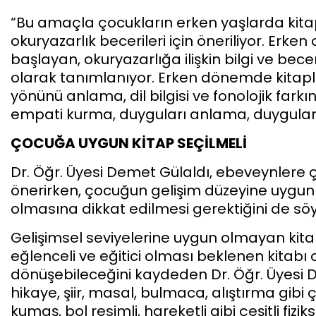
“Bu amaçla çocukların erken yaşlarda kitap
okuryazarlık becerileri için öneriliyor. Erk
başlayan, okuryazarlığa ilişkin bilgi ve becer
olarak tanımlanıyor. Erken dönemde kitapl
yönünü anlama, dil bilgisi ve fonolojik far
empati kurma, duyguları anlama, duyguları 
ÇOCUĞA UYGUN KİTAP SEÇİLMELİ
Dr. Öğr. Üyesi Demet Gülaldı, ebeveynlere ç
önerirken, çocuğun gelişim düzeyine uygun 
olmasına dikkat edilmesi gerektiğini de söy
Gelişimsel seviyelerine uygun olmayan kitap
eğlenceli ve eğitici olması beklenen kitabı
dönüşebileceğini kaydeden Dr. Öğr. Üyesi 
hikaye, şiir, masal, bulmaca, alıştırma gibi çeş
kumaş, bol resimli, hareketli gibi çeşitli fiz