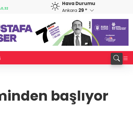
Hava Durumu
GBP
CHF
0,32
64,4006
%0,39
59,0494
%0,83
Ankara
29 °
i
minden başlıyor