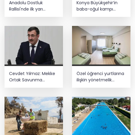
Anadolu Dostluk
Konya Büyükşehir’in
gözaltı
Rallisi'nde ilk yarı
baba-oğul kampı
tamamlandı
Ağustos'ta da sürecek
E-KİP’e Türkiye’nin Dijital Dönüşüm
Ödülü... Kamu kategorisinde zirvede
Cevdet Yılmaz: Mekke
Özel öğrenci yurtlarına
Ortak Savunma
ilişkin yönetmelik
Anlaşması bölgesel
değişikliği... Geçiş süresi
güvenliğe katkı
uzatıldı
sağlayacak