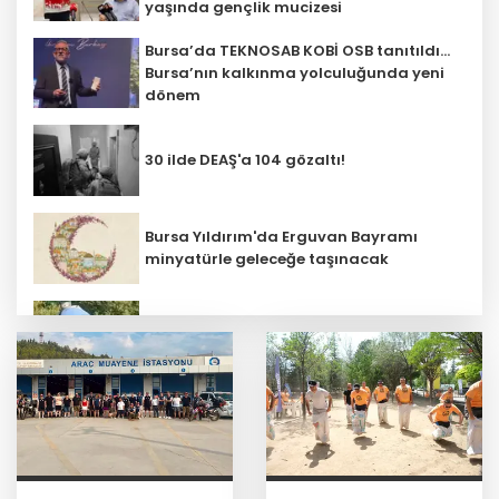
yaşında gençlik mucizesi
Bursa’da TEKNOSAB KOBİ OSB tanıtıldı...
Bursa’nın kalkınma yolculuğunda yeni
dönem
30 ilde DEAŞ'a 104 gözaltı!
Bursa Yıldırım'da Erguvan Bayramı
minyatürle geleceğe taşınacak
Bursa Nilüfer'de beton mikserinden
kamu alanına döküme 150 bin TL ceza
CHP, Menderes Belediye Başkanı İlkay
Çiçek'i kesin ihraç talebiyle disipline
sevk etti
Ankara'da uyuşturucu ve fuhuş 8