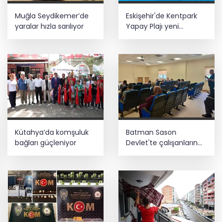
Muğla Seydikemer’de
Eskişehir'de Kentpark
yaralar hızla sarılıyor
Yapay Plajı yeni
sezonda hizmete açıldı
Kütahya’da komşuluk
Batman Sason
bağları güçleniyor
Devlet'te çalışanların
talepleri dinlendi