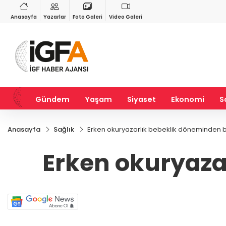
VND
GAU/TRY
3
%-0,22
0,0018
%0,23
6.655,66
%2,51
Anasayfa
Yazarlar
Foto Galeri
Video Galeri
Gündem
Yaşam
Siyaset
Ekonomi
S
Anasayfa
Sağlık
Erken okuryazarlık bebeklik döneminden b
Erken okuryaza