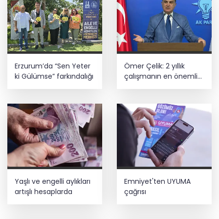
ATSO’dan Cumhuriyet Başsavcısı
Yusufoğlu’na hayırlı olsun ziyareti
Başkan Aydın, Osmangazi Doğancı’da
Erzurum’da “Sen Yeter
Ömer Çelik: 2 yıllık
talepleri dinledi
ki Gülümse” farkındalığı
çalışmanın en önemli
aşamasındayız
İnşaatta dijital dönem başlıyor... Ruhsat
projelerinde BIM ve e-PYS zorunluluğu
geliyor
Yaşlı ve engelli aylıkları
Emniyet'ten UYUMA
artışlı hesaplarda
çağrısı