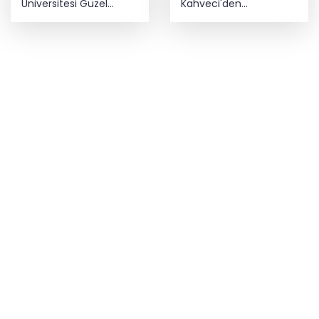
Üniversitesi Güzel
Kahveci'den
Sanatlar Fakültesi
çalışmalara yakın
Mudanya'dan ayrıldı!
mercek