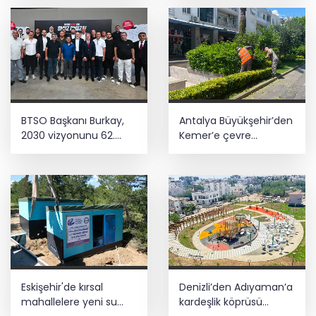
devam ediyor hâlâ
BTSO Başkanı Burkay,
Antalya Büyükşehir’den
2030 vizyonunu 62.
Kemer’e çevre
Meslek Komitesi ile
düzenleme
değerlendirdi
Eskişehir'de kırsal
Denizli’den Adıyaman’a
mahallelere yeni su
kardeşlik köprüsü