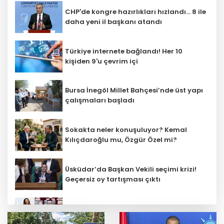
CHP'de kongre hazırlıkları hızlandı... 8 ile
daha yeni il başkanı atandı
Türkiye internete bağlandı! Her 10
kişiden 9'u çevrim içi
Bursa İnegöl Millet Bahçesi’nde üst yapı
çalışmaları başladı
Sokakta neler konuşuluyor? Kemal
Kılıçdaroğlu mu, Özgür Özel mi?
Üsküdar’da Başkan Vekili seçimi krizi!
Geçersiz oy tartışması çıktı
Öğretmenlerin il içi atama sonuçları
açıklandı