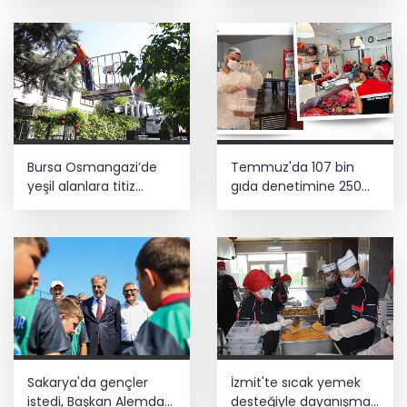
tamamı Top 50'ye girdi
Bursa Osmangazi’de
Temmuz'da 107 bin
yeşil alanlara titiz
gıda denetimine 250
koruma
milyon TL ceza kesildi
Sakarya'da gençler
İzmit'te sıcak yemek
istedi, Başkan Alemdar
desteğiyle dayanışma