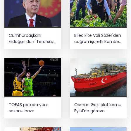
Cumhurbaşkanı
Bilecik'te Vali Sözer'den
Erdoğan’dan 'Terörsüz
coğrafi işaretli Kamber
Türkiye' mesajı
Biberi hasadı
TOFAŞ potada yeni
Osman Gazi platformu
sezonu hazır
Eylül'de göreve
başlayacak... Gabar’da
günlük petrol üretimi
83 bin 200 varile ulaştı