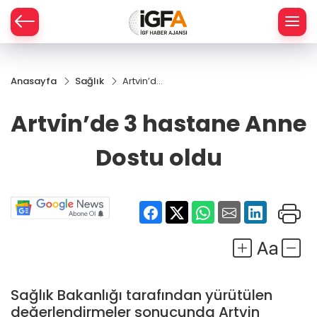
Anasayfa
Sağlık
Artvin’de
ÇE
3
hastane
Artvin’de 3 hastane Anne
Anne
RAY
Dostu
Dostu oldu
oldu
SPOR
R
Sağlık Bakanlığı tarafından yürütülen
değerlendirmeler sonucunda Artvin