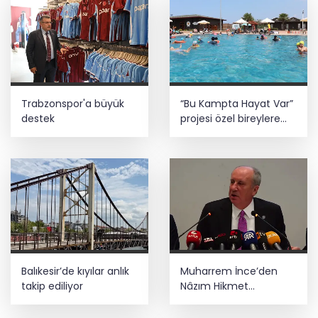
Trabzonspor'a büyük
“Bu Kampta Hayat Var”
destek
projesi özel bireylere
yaz tatili sunuyor
Balıkesir’de kıyılar anlık
Muharrem İnce’den
takip ediliyor
Nâzım Hikmet
göndermeli paylaşım:
Vatan hainliğine