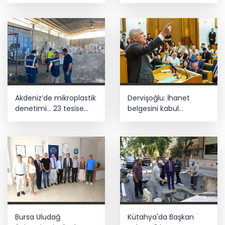
depoları
kuruldu
Akdeniz’de mikroplastik
Dervişoğlu: İhanet
denetimi... 23 tesise
belgesini kabul
47,6 milyon TL ceza!
etmeyeceğiz
Bursa Uludağ
Kütahya'da Başkan