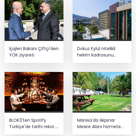
İçişleri Bakanı Çiftçi'den
Dokuz Eylül nitelikli
YÖK ziyareti
hekim kadrosunu
güçlendirdi
BLOK3'ten Spotify
Manisa'da Akpınar
Türkiye'de tarihi rekor...
Mesire Alanı hizmete
Albümdeki 10 şarkının
açılıyor