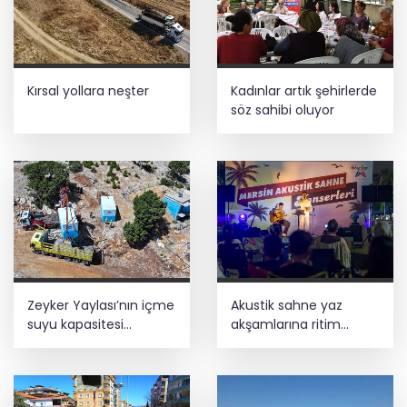
İş Bankası Grubu üst yönetiminde görev
değişimi
Kırsal yollara neşter
Kadınlar artık şehirlerde
Trabzon iklim ve enerji ağında
söz sahibi oluyor
İzmir Tire lokantalarında yeni dönem
başlıyor
Zeyker Yaylası’nın içme
Akustik sahne yaz
suyu kapasitesi
akşamlarına ritim
güçlendirildi
katıyor