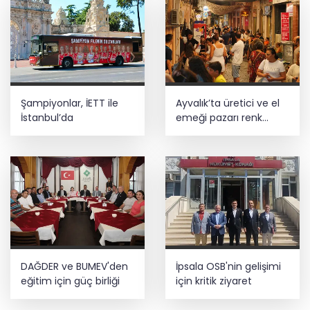
Şampiyonlar, İETT ile
Ayvalık’ta üretici ve el
İstanbul’da
emeği pazarı renk
katıyor
DAĞDER ve BUMEV'den
İpsala OSB'nin gelişimi
eğitim için güç birliği
için kritik ziyaret