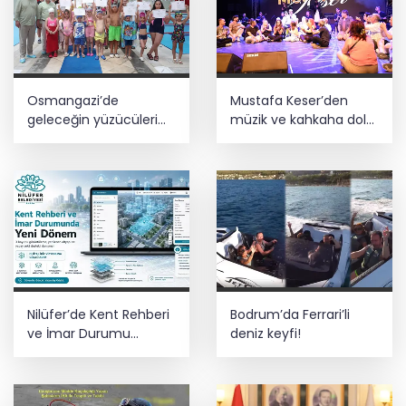
Osmangazi’de
Mustafa Keser’den
geleceğin yüzücüleri
müzik ve kahkaha dolu
sertifikalarını aldı
gece
Nilüfer’de Kent Rehberi
Bodrum’da Ferrari’li
ve İmar Durumu
deniz keyfi!
Sorgulama yenilendi