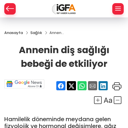
Anasayfa
Sağlık
Annenin
ÇE
diş
sağlığı
Annenin diş sağlığı
bebeği
RAY
de
bebeği de etkiliyor
etkiliyor
SPOR
R
Hamilelik döneminde meydana gelen
fizyolojik ve hormonal değişimlere, ağız