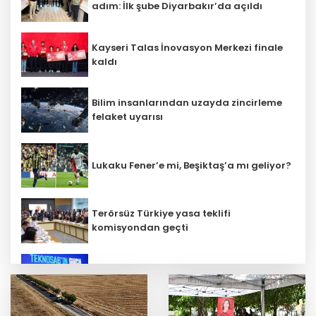
adım: İlk şube Diyarbakır’da açıldı
Kayseri Talas İnovasyon Merkezi finale
kaldı
Bilim insanlarından uzayda zincirleme
felaket uyarısı
Lukaku Fener’e mi, Beşiktaş’a mı geliyor?
Terörsüz Türkiye yasa teklifi
komisyondan geçti
İbrahim Burkay seçimlerde açık ara
önde! Dev lansmanda neler oldu?