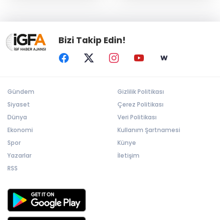
Bizi Takip Edin!
Gündem
Gizlilik Politikası
Siyaset
Çerez Politikası
Dünya
Veri Politikası
Ekonomi
Kullanım Şartnamesi
Spor
Künye
Yazarlar
İletişim
RSS