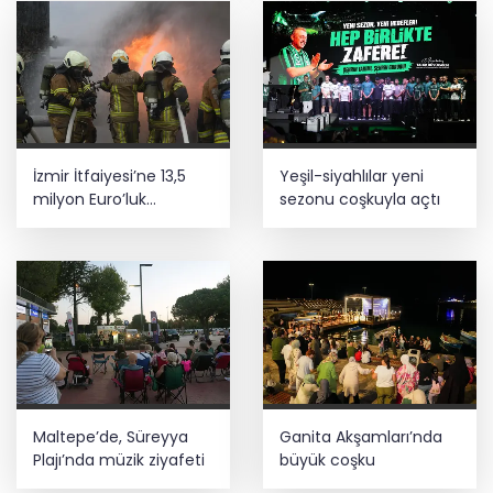
İzmir İtfaiyesi’ne 13,5
Yeşil-siyahlılar yeni
milyon Euro’luk
sezonu coşkuyla açtı
teknoloji yatırımı
Maltepe’de, Süreyya
Ganita Akşamları’nda
Plajı’nda müzik ziyafeti
büyük coşku