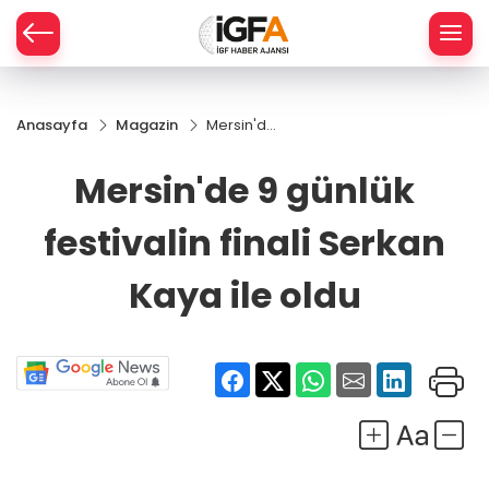
Anasayfa
Magazin
Mersin'de
ÇE
9 günlük
festivalin
Mersin'de 9 günlük
finali
RAY
Serkan
festivalin finali Serkan
Kaya ile
SPOR
oldu
Kaya ile oldu
R