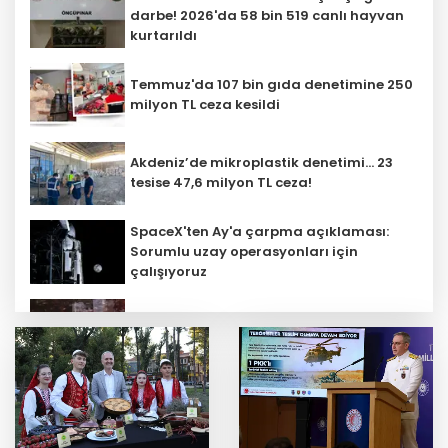
darbe! 2026'da 58 bin 519 canlı hayvan
kurtarıldı
Temmuz'da 107 bin gıda denetimine 250
milyon TL ceza kesildi
Akdeniz’de mikroplastik denetimi... 23
tesise 47,6 milyon TL ceza!
SpaceX'ten Ay'a çarpma açıklaması:
Sorumlu uzay operasyonları için
çalışıyoruz
'Ay Grubu' suç örgütüne 12 gözaltı!
Yaşlı ve engelli aylıkları artışlı
hesaplarda