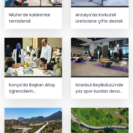
Nilüfer’de kaldırımlar
Antalya'da Korkuteli
temizlendi
üreticisine çifte destek
Konya'da Başkan Altay
İstanbul Beylikdüzü’nde
öğrencilerin
yaz spor kursları devam
heyecanına ortak oldu
ediyor