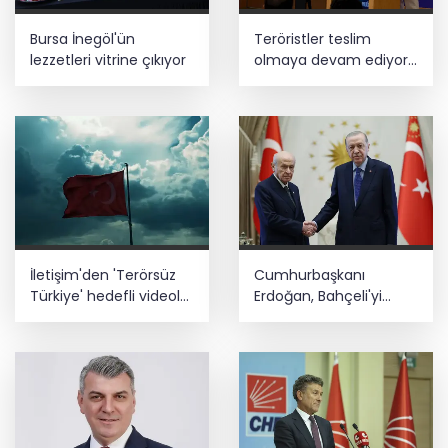
MGK bugün toplanıyor... Gündem
Bursa İnegöl'ün
Teröristler teslim
'Terörsüz Türkiye'
lezzetleri vitrine çıkıyor
olmaya devam ediyor...
Hudutlarda 490 kişi
BLOK3'ten Spotify Türkiye'de tarihi
yakalandı
rekor... Albümdeki 10 şarkının tamamı
Top 50'ye girdi
İletişim'den 'Terörsüz
Cumhurbaşkanı
Türkiye' hedefli videolu
Erdoğan, Bahçeli'yi
paylaşım
Külliye'de kabul etti