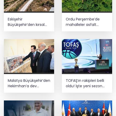
Eskişehir
Ordu Perşembe’de
Büyükşehir’den kırsal
mahalleler asfalt
mahallelere yol yatırımı
konforuna kavuştu
Malatya Büyükşehir’den
TOFAŞ’ın rakipleri belli
Hekimhan’a dev
oldu! İşte yeni sezon
yatırım
fikstürü