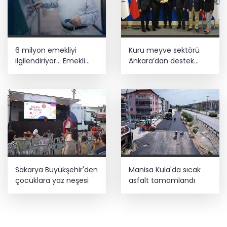
6 milyon emekliyi
Kuru meyve sektörü
ilgilendiriyor... Emekli
Ankara’dan destek
aylığı fark ödemeleri 7
istedi
Ağustos'ta hesaplarda
Sakarya Büyükşehir'den
Manisa Kula'da sıcak
çocuklara yaz neşesi
asfalt tamamlandı