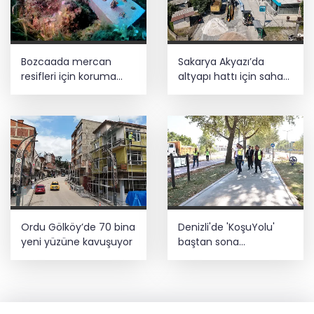
Bozcaada mercan
Sakarya Akyazı’da
resifleri için koruma
altyapı hattı için saha
seferberliği... 180 deniz
çalışmaları başladı
canlısı türü kayıt altına
alındı
Ordu Gölköy’de 70 bina
Denizli'de 'KoşuYolu'
yeni yüzüne kavuşuyor
baştan sona
yenileniyor