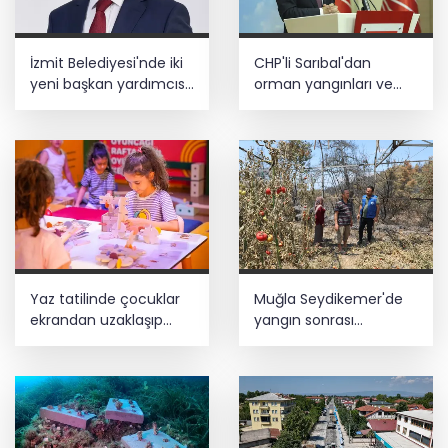
İzmit Belediyesi'nde iki
CHP'li Sarıbal'dan
yeni başkan yardımcısı
orman yangınları ve
göreve başladı
tarım politikalarına
eleştiri
Yaz tatilinde çocuklar
Muğla Seydikemer'de
ekrandan uzaklaşıp
yangın sonrası
hareketle buluşuyor
seferberlik