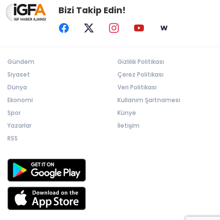
Bizi Takip Edin!
Gündem
Gizlilik Politikası
Siyaset
Çerez Politikası
Dünya
Veri Politikası
Ekonomi
Kullanım Şartnamesi
Spor
Künye
Yazarlar
İletişim
RSS