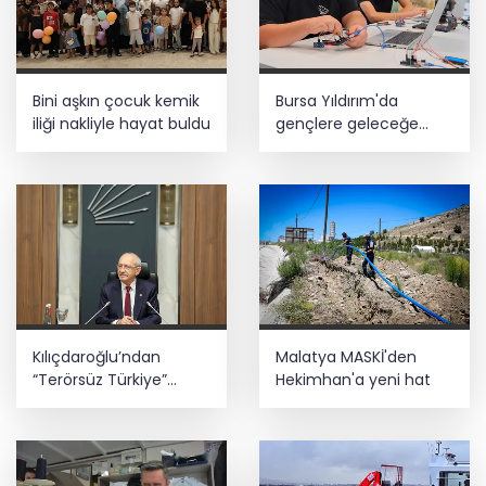
Meclis’te kritik gün! 'Terörsüz Türkiye'
teklifinde gözler Genel Kurul’da
Galatasaray tribün liderine gözaltı
Bini aşkın çocuk kemik
Bursa Yıldırım'da
talimatı
iliği nakliyle hayat buldu
gençlere geleceğe
hazırlanıyor
Taze incirde rekolte yüksek, hedef 100
milyon dolar
Kılıçdaroğlu’ndan
Malatya MASKİ'den
“Terörsüz Türkiye”
Hekimhan'a yeni hat
mesajı... Sürece
tereddütsüz katkı
vereceğiz