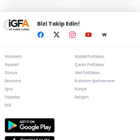
Bizi Takip Edin!
Gündem
Gizlilik Politikası
Siyaset
Çerez Politikası
Dünya
Veri Politikası
Ekonomi
Kullanım Şartnamesi
Spor
Künye
Yazarlar
İletişim
RSS