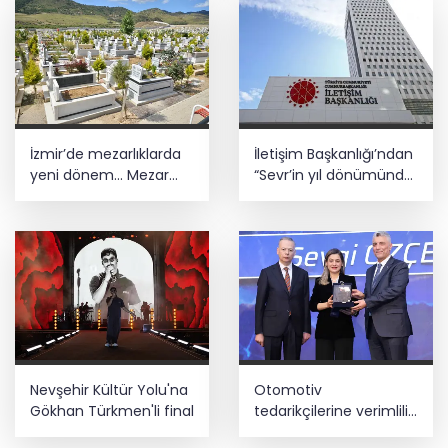
nesillerdir
İzmir’de mezarlıklarda
İletişim Başkanlığı’ndan
yeni dönem... Mezar
“Sevr’in yıl dönümünde
yapımına standart
Meclis’e getirildi”
geliyor
iddiasına yalanlama
Nevşehir Kültür Yolu'na
Otomotiv
Gökhan Türkmen'li final
tedarikçilerine verimlilik
hamlesi