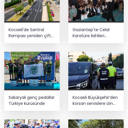
Kocaeli'de Santral
Gaziantep'te Celal
Rampası yeniden çift
Karatüre ilahileri
yönlü trafiğe açıldı
çocuklarla söyledi
Sakaryalı genç pedallar
Kocaeli Büyükşehir’den
Türkiye kürüsünde
korsan servislere izin
yok