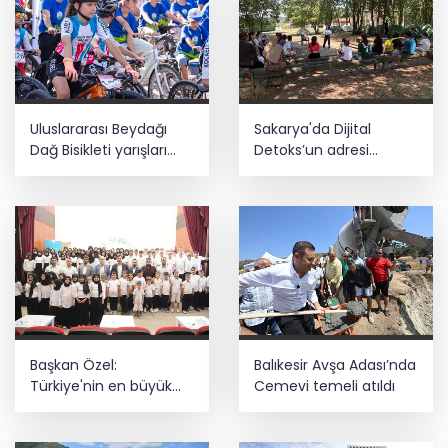
Uluslararası Beydağı
Sakarya'da Dijital
Dağ Bisikleti yarışları
Detoks’un adresi
sona erdi
Macera Park oldu
Başkan Özel:
Balıkesir Avşa Adası’nda
Türkiye'nin en büyük
Cemevi temeli atıldı
gücü milli ve manevi
değerlerle yetişen