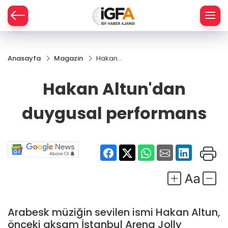
Anasayfa
Magazin
Hakan
ÇE
Altun'dan
duygusal
Hakan Altun'dan
performans
RAY
duygusal performans
SPOR
R
Arabesk müziğin sevilen ismi Hakan Altun,
önceki akşam İstanbul Arena Jolly