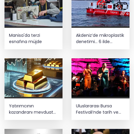
Manisa'da terzi
Akdeniz’de mikroplastik
esnafına müjde
denetimi... 6 ilde
işletmelere sıkı takip
Yatırımcının
Uluslararası Bursa
kazandıranı mevduat
Festivali’nde tarih ve
faizi, kaybettireni altın
müzik buluştu
oldu