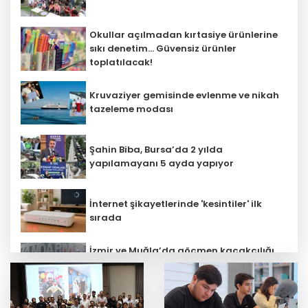
Okullar açılmadan kırtasiye ürünlerine
sıkı denetim... Güvensiz ürünler
toplatılacak!
Kruvaziyer gemisinde evlenme ve nikah
tazeleme modası
Şahin Biba, Bursa’da 2 yılda
yapılamayanı 5 ayda yapıyor
İnternet şikayetlerinde 'kesintiler' ilk
sırada
İzmir ve Muğla’da göçmen kaçakçılığı
operasyonu! 132 düzensiz göçmen
yakalandı