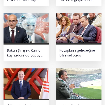
kurtarıldı
6,5 milyon TL’ye kadar
destek
Bakan Şimşek: Kamu
Kutupların geleceğine
kaynaklarında yapay
bilimsel bakış
zekâ dönemi