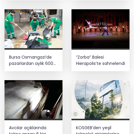
Bursa Osmangazi’de
“Zorba” Balesi
pazarlardan aylık 600
Hierapolis’te sahnelendi
ton atık toplanıyor
Avcılar açıklarında
KOSGEB’den yeşil
tekne arızası 6 kişi
teknoloji girişimlerine