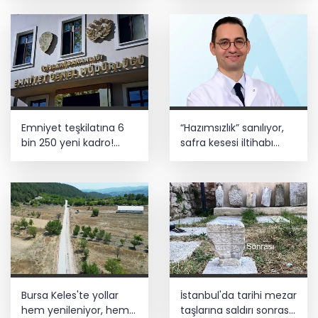
Emniyet teşkilatına 6
“Hazımsızlık” sanılıyor,
bin 250 yeni kadro!
safra kesesi iltihabı
Detaylar belli oldu
çıkıyor
Bursa Keles'te yollar
İstanbul'da tarihi mezar
hem yenileniyor, hem
taşlarına saldırı sonrası