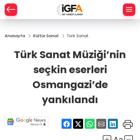
Anasayfa
Kültür Sanat
Türk Sanat
ÇE
Müziği’nin
seçkin eserleri
Türk Sanat Müziği’nin
Osmangazi’de
RAY
yankılandı
seçkin eserleri
SPOR
Osmangazi’de
R
yankılandı