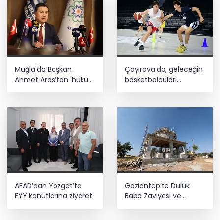
Muğla'da Başkan
Çayırova’da, geleceğin
Ahmet Aras’tan 'hukuk
basketbolcuları
müşavirliği' açıklaması
seçmelerde ter döktü
AFAD’dan Yozgat’ta
Gaziantep’te Dülük
EYY konutlarına ziyaret
Baba Zaviyesi ve
Türbesi asıl yerinde
yeniden inşa edilecek