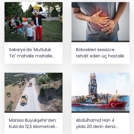
Sakarya'da 'Mutluluk
Böbrekleri sessizce
Tırı' mahalle mahalle
tehdit eden üç hastalık
geziyor
Manisa Büyükşehir’den
Abdülhamid Han 4
Kula’da 12,5 kilometrelik
yılda 20 derin deniz
yol hamlesi
kuyusu tamamladı