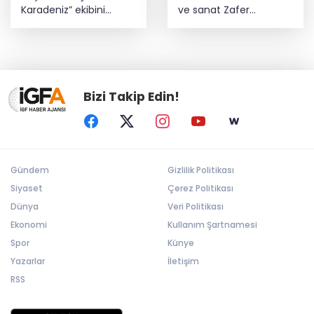
Karadeniz” ekibini
ve sanat Zafer
ağırladı! Film Festivali
Çarşısı’nda hayat buldu
Aralık’ta
Bizi Takip Edin!
Gündem
Gizlilik Politikası
Siyaset
Çerez Politikası
Dünya
Veri Politikası
Ekonomi
Kullanım Şartnamesi
Spor
Künye
Yazarlar
İletişim
RSS