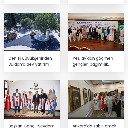
genişliyor
restorasyon
Denizli Büyükşehir’den
Yeşilay'dan göçmen
Buldan’a dev yatırım
gençleri bağımlılık
risklerinden koruyacak
uluslararası model
Başkan Genç, “Sevdam
Ankara'da sabır, emek