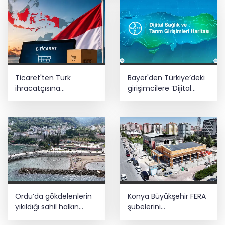
atama
Başkentte yavru zebranın adı ‘Pijamalı’
oldu
CHP İstanbul’da yeni katılımlar... Gürsel
Ticaret'ten Türk
Bayer'den Türkiye’deki
Tekin: Birlikte başaracağız
ihracatçısına
girişimcilere ‘Dijital
Endonezya pazarı
Sağlık ve Tarım
rehberi
Girişimleri Haritası’
Kayseri YHT hattına sıkı takip
çağrısı
Ordu’da gökdelenlerin
Konya Büyükşehir FERA
yıkıldığı sahil halkın
şubelerini
hizmetine açıldı
yaygınlaştırıyor