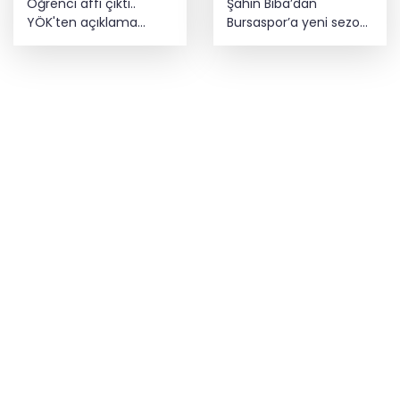
Öğrenci affı çıktı..
Şahin Biba’dan
YÖK'ten açıklama
Bursaspor’a yeni sezon
geldi! 4 aylık süre
mesajı: Adım adım
tanındı
şampiyonluğa