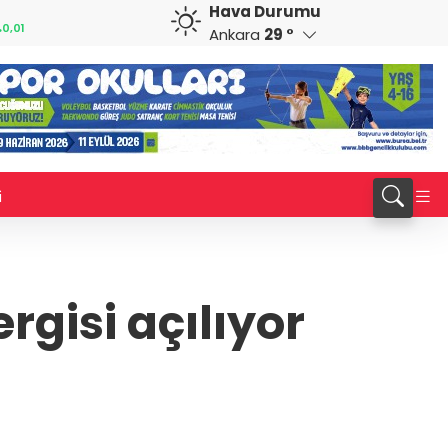
Hava Durumu
CAD
RUB
%0,53
34,0208
%0,20
0,5797
%0,21
Ankara
29 °
i
rgisi açılıyor