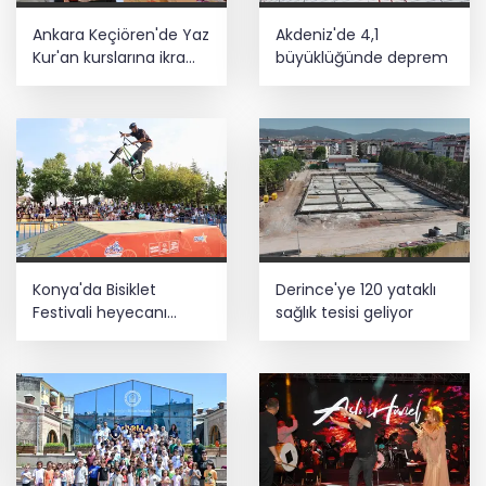
Ankara Keçiören'de Yaz
Akdeniz'de 4,1
Kur'an kurslarına ikram
büyüklüğünde deprem
desteği
Konya'da Bisiklet
Derince'ye 120 yataklı
Festivali heyecanı
sağlık tesisi geliyor
başladı