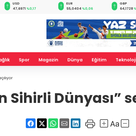
EUR
GBP
CHF
55,0404
%0,06
64,1728
%0,01
58,8708
ağlık
Spor
Magazin
Dünya
Eğitim
Teknoloj
çılıyor
Sihirli Dünyası” se