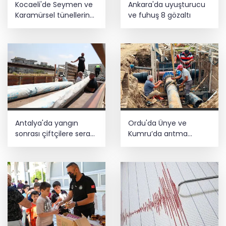
Kocaeli'de Seymen ve
Ankara'da uyuşturucu
ediyor... Hudutlarda 490 kişi yakalandı
Karamürsel tünellerine
ve fuhuş 8 gözaltı
konfor dokunuşu
YÖK'ten uluslararası mezunlara ikamet
kolaylığı... Süre 2 yıla kadar
uzatılabilecek
Antalya'da yangın
Ordu'da Ünye ve
sonrası çiftçilere sera
Kumru’da arıtma
naylonu desteği
tesisleri yenileniyor