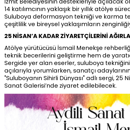
İzmit Belediyesinin destekleriyle açılacak o
14 katılımcının yaklaşık bir yıllık atölye sü
Suluboya deformasyon tekniği ve karma tekni
çeşitlilik ve bireysel yaklaşımların zenginliği
25 NİSAN’A KADAR ZİYARETÇİLERİNİ AĞIR
Atölye yürütücüsü İsmail Menekşe rehberliğ
teknik becerilerini geliştirme hem de yaratı
Sergide yer alan eserler, suluboya tekniğini
açılarıyla yorumlarken, sanatçı adaylarının 
"Suluboyanın Sihirli Dünyası" adlı sergi, 
Sanat Galerisi’nde ziyaret edilebilecek.