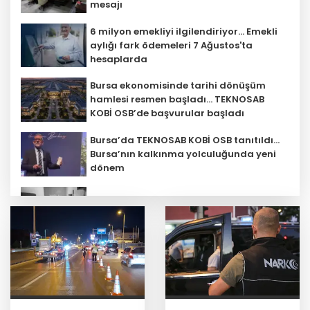
mesajı
6 milyon emekliyi ilgilendiriyor... Emekli
aylığı fark ödemeleri 7 Ağustos'ta
hesaplarda
Bursa ekonomisinde tarihi dönüşüm
hamlesi resmen başladı... TEKNOSAB
KOBİ OSB’de başvurular başladı
Bursa’da TEKNOSAB KOBİ OSB tanıtıldı...
Bursa’nın kalkınma yolculuğunda yeni
dönem
30 ilde DEAŞ'a 104 gözaltı!
Türk F-16'ları NATO görevi için
Estonya'da... MSB yerli savunma
sistemleriyle güçleniyor
Teröristler teslim olmaya devam