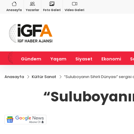
RY
BIST 100
USD
40
%2,20
13.826,74
%0,20
47,6971
%0,17
Anasayfa
Yazarlar
Foto Galeri
Video Galeri
Gündem
Yaşam
Siyaset
Ekonomi
S
Anasayfa
Kültür Sanat
“Suluboyanın Sihirli Dünyası” sergisi a
“Suluboyanın 