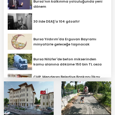
Bursa’nın kalkınma yolculuğunda yeni
dönem
30 ilde DEAŞ'a 104 gözaltı!
Bursa Yıldırım'da Erguvan Bayramı
minyatürle geleceğe taşınacak
Bursa Nilüfer'de beton mikserinden
kamu alanına döküme 150 bin TL ceza
CHP, Menderes Belediye Başkanı İlkay
Çiçek'i kesin ihraç talebiyle disipline
sevk etti
Ankara'da uyuşturucu ve fuhuş 8
gözaltı