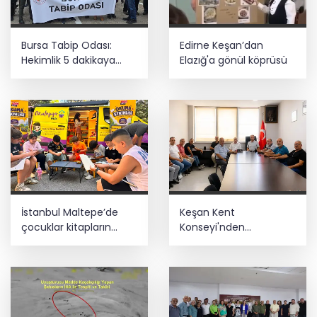
Bursa Tabip Odası:
Edirne Keşan’dan
Hekimlik 5 dakikaya
Elazığ'a gönül köprüsü
sığmaz
İstanbul Maltepe’de
Keşan Kent
çocuklar kitapların
Konseyi'nden
renkli dünyasında
muhtarlara nezaket
ziyareti