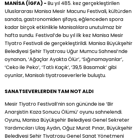
MANİSA (İGFA) -
Bu yıl 485. kez gerçekleştirilen
Uluslararası Manisa Mesir Macunu Festivali, kültürden
sanata, gastronomiden şifaya, eğlenceden spora
kadar birçok etkinlikle Manisalılara unutulmaz bir
hafta sundu. Festival’de bu yıl ilk kez Manisa Mesir
Tiyatro Festivali de gerçekleştirildi. Manisa Büyükşehir
Belediyesi Şehir Tiyatrosu Uğur Mumcu Sahnesi’nde
oynanan, ‘Ağaçlar Ayakta Ölür’, ‘Sığınamayanlar’,
‘Ceko ile Peko’, ‘Tatlı Kaçık’, ‘39,5 Basamak’ gibi
oyunlar, Manisalı tiyatroseverlerle buluştu.
SANATSEVERLERDEN TAM NOT ALDI
Mesir Tiyatro Festivali’nin son gününde ise ‘Bir
Anarşistin Kaza Sonucu Ölümü’ oyunu sahnelendi.
Oyunu, Manisa Büyükşehir Belediyesi Genel Sekreter
Yardımcıları Ulaş Aydın, Oğuz Murat Pınar, Büyükşehir
Belediyesi Şehir Tiyatrosu Genel Sanat Yönetmeni