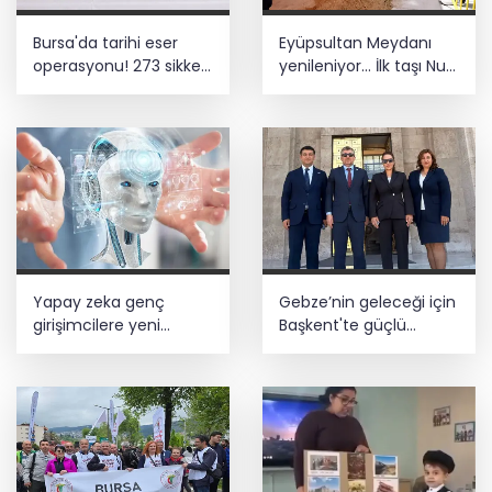
Bursa'da tarihi eser
Eyüpsultan Meydanı
operasyonu! 273 sikke
yenileniyor... İlk taşı Nuri
ve 18 obje ele geçirildi
Aslan koydu
Yapay zeka genç
Gebze’nin geleceği için
girişimcilere yeni
Başkent'te güçlü
kapılar açıyor
temaslar