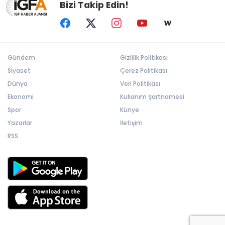
Bizi Takip Edin!
Gündem
Gizlilik Politikası
Siyaset
Çerez Politikası
Dünya
Veri Politikası
Ekonomi
Kullanım Şartnamesi
Spor
Künye
Yazarlar
İletişim
RSS