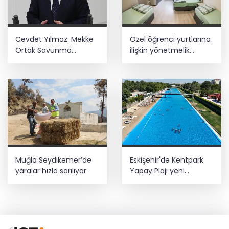
Cevdet Yılmaz: Mekke
Özel öğrenci yurtlarına
Ortak Savunma
ilişkin yönetmelik
Anlaşması bölgesel
değişikliği... Geçiş süresi
güvenliğe katkı
uzatıldı
sağlayacak
Muğla Seydikemer’de
Eskişehir'de Kentpark
yaralar hızla sarılıyor
Yapay Plajı yeni
sezonda hizmete açıldı