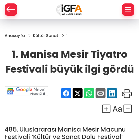
Anasayfa
Kültür Sanat
1.
ÇE
Manisa
Mesir
1. Manisa Mesir Tiyatro
Tiyatro
RAY
Festivali
Festivali büyük ilgi gördü
büyük
SPOR
ilgi
gördü
R
485. Uluslararası Manisa Mesir Macunu
Festivali ‘Kültür ve Sanat Dolu Festival’