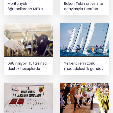
Moritanyalı
Bakan Tekin üniversite
öğrencilerden MEB'e
adaylarıyla tecrübe
ziyaret
paylaştı
688 milyon TL tarımsal
Yelkencilerin zorlu
destek hesaplarda
mücadelesi ilk günde
nefes kesti