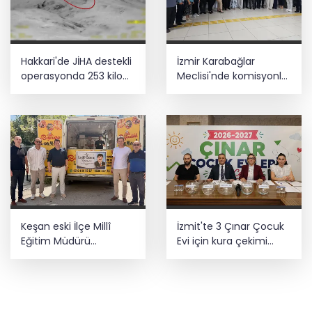
Hakkari'de JİHA destekli
İzmir Karabağlar
operasyonda 253 kilo
Meclisi'nde komisyonlar
esrar ele geçirildi
yeniden şekillendi
Keşan eski İlçe Millî
İzmit'te 3 Çınar Çocuk
Eğitim Müdürü
Evi için kura çekimi
vefatının yıl
gerçekleştirildi
dönümünde anıldı