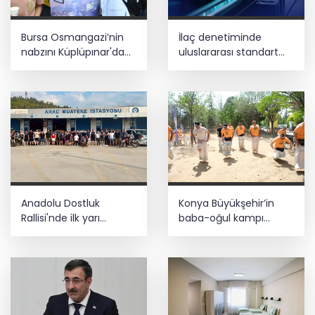
Bursa Osmangazi’nin
İlaç denetiminde
nabzını Küplüpınar'da
uluslararası standart
tuttu
dönemi
Anadolu Dostluk
Konya Büyükşehir’in
Rallisi'nde ilk yarı
baba-oğul kampı
tamamlandı
Ağustos'ta da sürecek