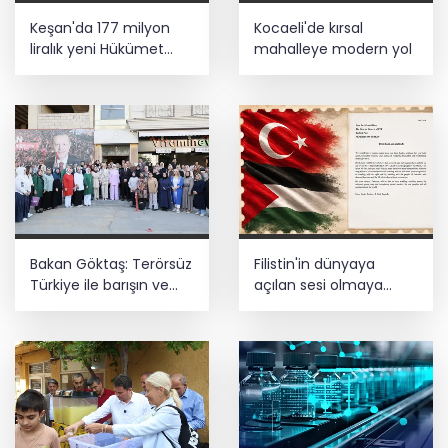
E-KİP’e Türkiye’nin Dijital Dönüşüm
Keşan'da 177 milyon
Kocaeli'de kırsal
Ödülü... Kamu kategorisinde zirvede
liralık yeni Hükümet
mahalleye modern yol
Konağı'nın temeli atıldı
Cumhurbaşkanı Erdoğan, Suudi
Arabistan yolcusu
Bakan Göktaş: Terörsüz
Filistin'in dünyaya
Türkiye ile barışın ve
açılan sesi olmaya
istikrarın güçlendiği
devam edeceğiz
gelecek hedefliyoruz