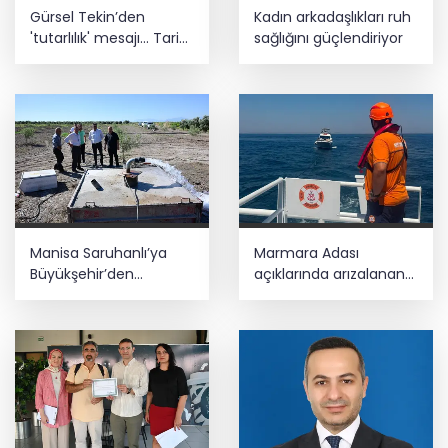
Gürsel Tekin’den
Kadın arkadaşlıkları ruh
'tutarlılık' mesajı... Tarihi
sağlığını güçlendiriyor
meselelerde pusula
net olmalı
Manisa Saruhanlı’ya
Marmara Adası
Büyükşehir’den
açıklarında arızalanan
tarımsal destek
tekne kurtarıldı