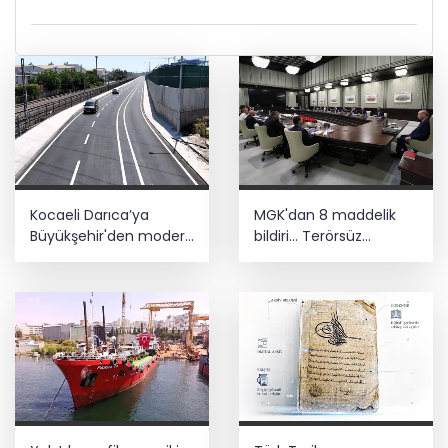
Kocaeli Darıca’ya
MGK'dan 8 maddelik
Büyükşehir'den modern
bildiri... Terörsüz
ulaşım yatırımı
Türkiye, bölgesel
güvenlik ve Gazze
mesajı