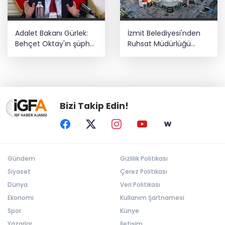
Adalet Bakanı Gürlek:
İzmit Belediyesi'nden
Behçet Oktay'ın şüpheli
Ruhsat Müdürlüğü
ölümü yeniden
iddialarına açıklama
kapsamlı şekilde
incelenecek
Bizi Takip Edin!
Gündem
Gizlilik Politikası
Siyaset
Çerez Politikası
Dünya
Veri Politikası
Ekonomi
Kullanım Şartnamesi
Spor
Künye
Yazarlar
İletişim