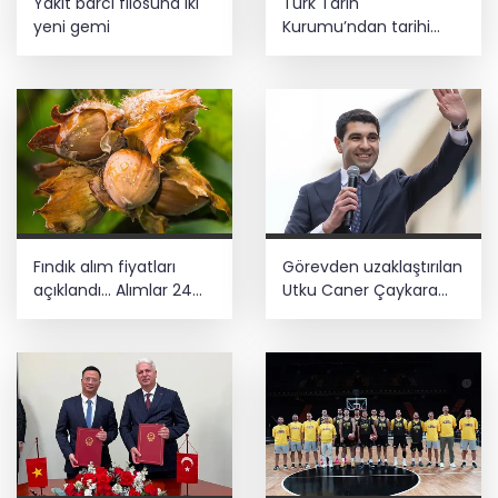
Yakıt barcı filosuna iki
Türk Tarih
yeni gemi
Kurumu’ndan tarihi
içerikler tek platformda
Fındık alım fiyatları
Görevden uzaklaştırılan
açıklandı... Alımlar 24
Utku Caner Çaykara
Ağustos'ta başlıyor
hakkında tahliye kararı