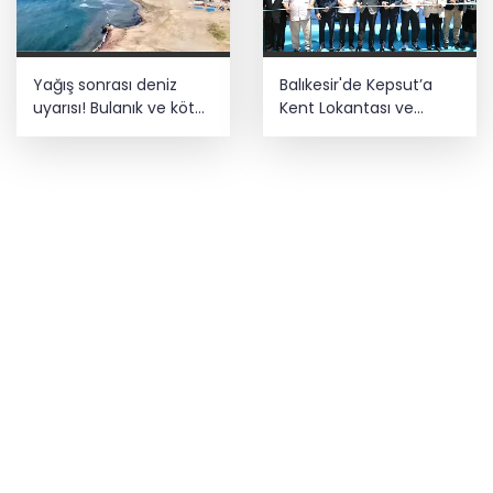
Yağış sonrası deniz
Balıkesir'de Kepsut’a
uyarısı! Bulanık ve kötü
Kent Lokantası ve
kokulu suda yüzmeyin
altyapı desteği