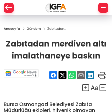
Anasayfa
Gündem
Zabıtadan
ÇE
merdiven altı
imalathaneye
Zabıtadan merdiven altı
baskın
RAY
imalathaneye baskın
SPOR
R
Bursa Osmangazi Belediyesi Zabıta
Müdürlüğü ekipleri, hijyenik olmayan