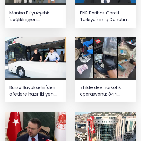
Manisa Büyükşehir
BNP Paribas Cardif
'sağlıklı işyeri'
Türkiye'nin İç Denetim
sertifikasına kavuştu
Direktörü Mustafa
Güneş oldu
Bursa Büyükşehir'den
71 ilde dev narkotik
afetlere hazır iki yeni
operasyonu: 844
mobil araç
tutuklama