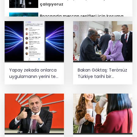
çalışıyoruz
Bozcaada mercan resifleri için koruma
seferberliği... 180 deniz canlısı türü kayıt
altına alındı
Teröristler teslim olmaya devam
ediyor... Hudutlarda 490 kişi yakalandı
Kayseri Büyükşehir gökyüzü tutkunlarını
Yapay zekada onlarca
Bakan Göktaş: Terörsüz
Erciyes'te buluşturacak
uygulamanın yerini tek
Türkiye tarihi bir
asistan alabilir
adımdır
MGK bugün toplanıyor... Gündem
'Terörsüz Türkiye'