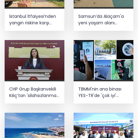
İstanbul İtfaiyesi’nden
Samsun’da Alaçam'a
yangın riskine karşı
yeni yaşam alanı
videolu uyarı
kazandırıldı
CHP Grup Başkanvekili
TBMM'nin ana binası
Kılıç’tan 'silahsızlanma'
YES-TR'de 'çok iyi'
vurgusu
olarak sertifikalandırıldı