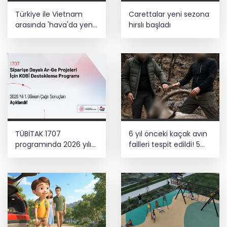
Türkiye ile Vietnam
Carettalar yeni sezona
arasında 'hava'da yeni
hırslı başladı
dönem... Sefer
kapasitesi artırıldı
TÜBİTAK 1707
6 yıl önceki kaçak avın
programında 2026 yılı
failleri tespit edildi! 5
ilk dönem sonuçları
yaban keçisi için ceza
açıklandı
uygulandı