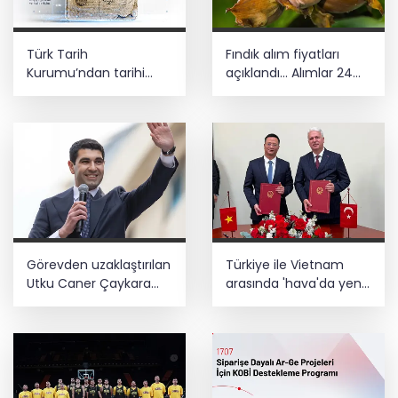
Türk Tarih
Fındık alım fiyatları
Kurumu’ndan tarihi
açıklandı... Alımlar 24
içerikler tek platformda
Ağustos'ta başlıyor
Görevden uzaklaştırılan
Türkiye ile Vietnam
Utku Caner Çaykara
arasında 'hava'da yeni
hakkında tahliye kararı
dönem... Sefer
kapasitesi artırıldı