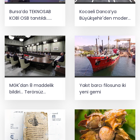
Bursa’da TEKNOSAB
Kocaeli Darıca’ya
KOBİ OSB tanıtıldı...
Büyükşehir'den modern
Bursa’nın kalkınma
ulaşım yatırımı
yolculuğunda yeni
dönem
MGK'dan 8 maddelik
Yakıt barcı filosuna iki
bildiri... Terörsüz
yeni gemi
Türkiye, bölgesel
güvenlik ve Gazze
mesajı