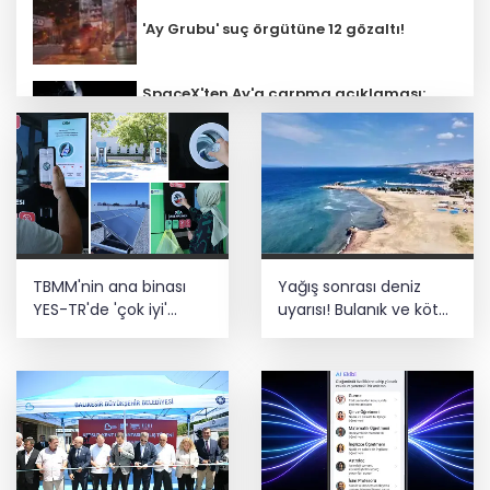
'Ay Grubu' suç örgütüne 12 gözaltı!
SpaceX'ten Ay'a çarpma açıklaması:
Sorumlu uzay operasyonları için
çalışıyoruz
Bozcaada mercan resifleri için koruma
seferberliği... 180 deniz canlısı türü kayıt
altına alındı
Türk F-16'ları NATO görevi için
TBMM'nin ana binası
Yağış sonrası deniz
Estonya'da... MSB yerli savunma
sistemleriyle güçleniyor
YES-TR'de 'çok iyi'
uyarısı! Bulanık ve kötü
olarak sertifikalandırıldı
kokulu suda yüzmeyin
Teröristler teslim olmaya devam
ediyor... Hudutlarda 490 kişi yakalandı