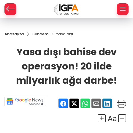
Anasayfa
Gündem
Yasa dışı
ÇE
bahise dev
operasyon!
Yasa dışı bahise dev
20 ilde
RAY
milyarlık
operasyon! 20 ilde
ağa darbe!
SPOR
milyarlık ağa darbe!
R