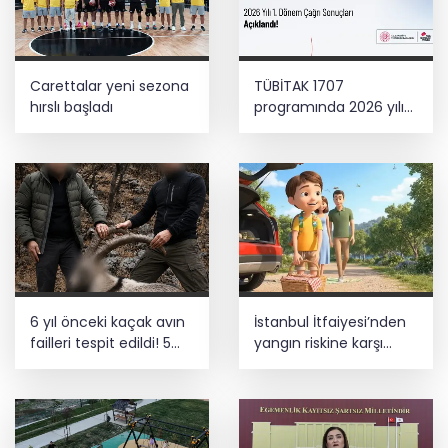
Carettalar yeni sezona
TÜBİTAK 1707
hırslı başladı
programında 2026 yılı
ilk dönem sonuçları
açıklandı
6 yıl önceki kaçak avın
İstanbul İtfaiyesi’nden
failleri tespit edildi! 5
yangın riskine karşı
yaban keçisi için ceza
videolu uyarı
uygulandı