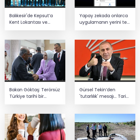
Balıkesir'de Kepsut’a
Yapay zekada onlarca
Kent Lokantası ve
uygulamanın yerini tek
altyapı desteği
asistan alabilir
Bakan Göktaş: Terörsüz
Gürsel Tekin’den
Türkiye tarihi bir
'tutarlılık' mesajı... Tarihi
adımdır
meselelerde pusula
net olmalı