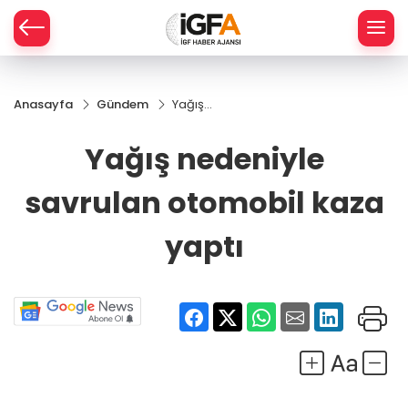
Anasayfa
Gündem
Yağış
ÇE
nedeniyle
savrulan
Yağış nedeniyle
otomobil
RAY
kaza
savrulan otomobil kaza
yaptı
SPOR
yaptı
R