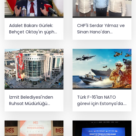
Adalet Bakanı Gürlek:
CHP'li Serdar Yılmaz ve
Behçet Oktay'ın şüpheli
Sinan Hano'dan
ölümü yeniden
OGC’ye ziyaret
kapsamlı şekilde
incelenecek
İzmit Belediyesi'nden
Türk F-16'ları NATO
Ruhsat Müdürlüğü
görevi için Estonya'da...
iddialarına açıklama
MSB yerli savunma
sistemleriyle güçleniyor