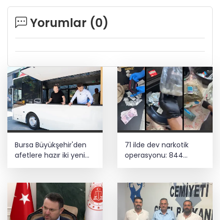
Yorumlar (
0
)
Bursa Büyükşehir'den
71 ilde dev narkotik
afetlere hazır iki yeni
operasyonu: 844
mobil araç
tutuklama