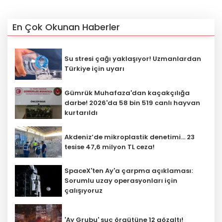
En Çok Okunan Haberler
Su stresi çağı yaklaşıyor! Uzmanlardan
Türkiye için uyarı
Gümrük Muhafaza'dan kaçakçılığa
darbe! 2026'da 58 bin 519 canlı hayvan
kurtarıldı
Akdeniz’de mikroplastik denetimi... 23
tesise 47,6 milyon TL ceza!
SpaceX'ten Ay'a çarpma açıklaması:
Sorumlu uzay operasyonları için
çalışıyoruz
'Ay Grubu' suç örgütüne 12 gözaltı!