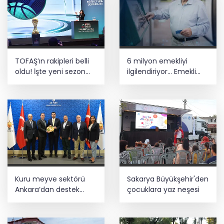
TOFAŞ’ın rakipleri belli
6 milyon emekliyi
oldu! İşte yeni sezon
ilgilendiriyor... Emekli
fikstürü
aylığı fark ödemeleri 7
Ağustos'ta hesaplarda
Kuru meyve sektörü
Sakarya Büyükşehir'den
Ankara’dan destek
çocuklara yaz neşesi
istedi