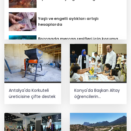
Yaşlı ve engelli aylıkları artışlı
hesaplarda
Bozcaada mercan resifleri için koruma
seferberliği... 180 deniz canlısı türü kayıt
altına alındı
MGK bugün toplanıyor... Gündem
'Terörsüz Türkiye'
Kayseri Büyükşehir gökyüzü tutkunlarını
Antalya'da Korkuteli
Konya'da Başkan Altay
Erciyes'te buluşturacak
üreticisine çifte destek
öğrencilerin
heyecanına ortak oldu
Mardin Kızıltepe Meclis Platformu’ndan
'sanal kumar' alarmı!