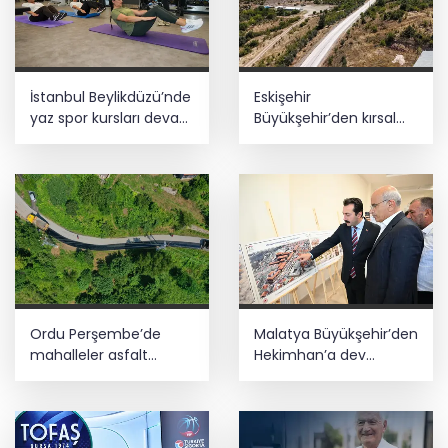
İstanbul Beylikdüzü’nde
Eskişehir
yaz spor kursları devam
Büyükşehir’den kırsal
ediyor
mahallelere yol yatırımı
Ordu Perşembe’de
Malatya Büyükşehir’den
mahalleler asfalt
Hekimhan’a dev
konforuna kavuştu
yatırım