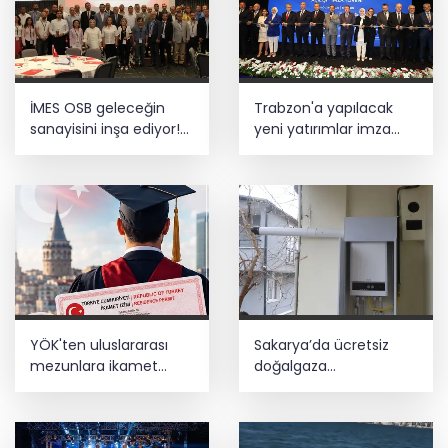
İMES OSB geleceğin
Trabzon'a yapılacak
sanayisini inşa ediyor!
yeni yatırımlar imza
Sanayinin geleceği
altına alındı
İMES OSB'de konuşuldu
YÖK'ten uluslararası
Sakarya’da ücretsiz
mezunlara ikamet
doğalgaza
kolaylığı... Süre 2 yıla
kavuşacaklar
kadar uzatılabilecek