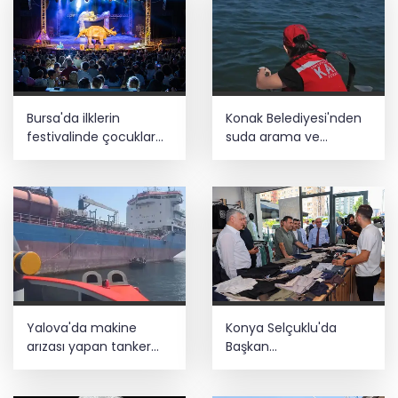
Bursa'da ilklerin
Konak Belediyesi'nden
festivalinde çocuklar
suda arama ve
da şen şakrak
kurtarma eğitimi
Yalova'da makine
Konya Selçuklu'da
arızası yapan tanker
Başkan
güvenli bölgeye çekildi
Pekyatırmacı'dan
esnaf ziyareti