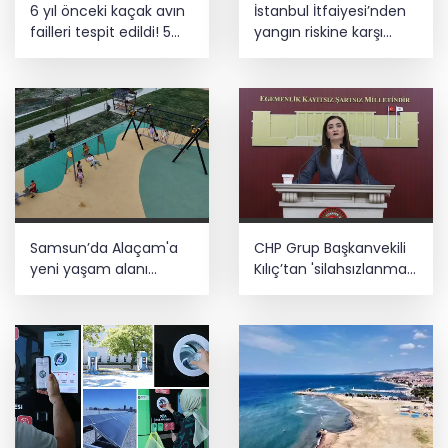
6 yıl önceki kaçak avın
İstanbul İtfaiyesi’nden
failleri tespit edildi! 5
yangın riskine karşı
yaban keçisi için ceza
videolu uyarı
uygulandı
Samsun’da Alaçam'a
CHP Grup Başkanvekili
yeni yaşam alanı
Kılıç’tan 'silahsızlanma'
kazandırıldı
vurgusu