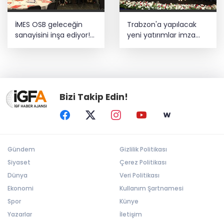
İMES OSB geleceğin
Trabzon'a yapılacak
sanayisini inşa ediyor!
yeni yatırımlar imza
Sanayinin geleceği
altına alındı
İMES OSB'de konuşuldu
Bizi Takip Edin!
Gündem
Gizlilik Politikası
Siyaset
Çerez Politikası
Dünya
Veri Politikası
Ekonomi
Kullanım Şartnamesi
Spor
Künye
Yazarlar
İletişim