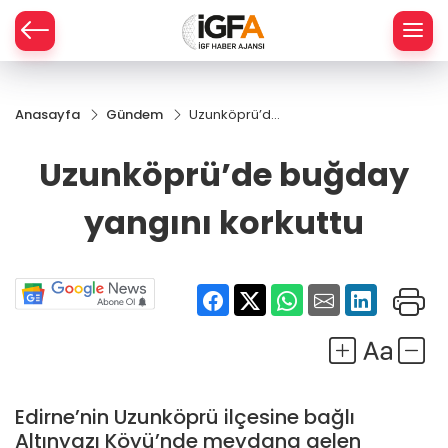
Anasayfa
Gündem
Uzunköprü’de
ÇE
buğday
yangını
Uzunköprü’de buğday
korkuttu
RAY
yangını korkuttu
SPOR
R
Edirne’nin Uzunköprü ilçesine bağlı
Altınyazı Köyü’nde meydana gelen