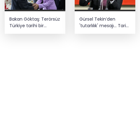
Bakan Göktaş: Terörsüz
Gürsel Tekin’den
Türkiye tarihi bir
'tutarlılık' mesajı... Tarihi
adımdır
meselelerde pusula
net olmalı