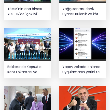
TBMM'nin ana binası
Yağış sonrası deniz
YES-TR'de 'çok iyi'
uyarısı! Bulanık ve kötü
olarak sertifikalandırıldı
kokulu suda yüzmeyin
Balıkesir'de Kepsut’a
Yapay zekada onlarca
Kent Lokantası ve
uygulamanın yerini tek
altyapı desteği
asistan alabilir