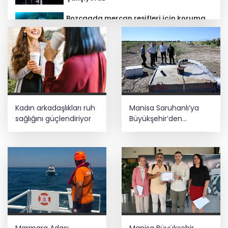
Bozcaada mercan resifleri için koruma
seferberliği... 180 deniz canlısı türü kayıt
altına alındı
Kayseri Büyükşehir gökyüzü tutkunlarını
Erciyes'te buluşturacak
MGK bugün toplanıyor... Gündem
Kadın arkadaşlıkları ruh
Manisa Saruhanlı’ya
'Terörsüz Türkiye'
sağlığını güçlendiriyor
Büyükşehir’den
tarımsal destek
Teröristler teslim olmaya devam
ediyor... Hudutlarda 490 kişi yakalandı