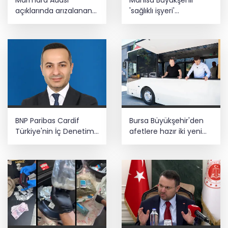
Marmara Adası
Manisa Büyükşehir
açıklarında arızalanan
'sağlıklı işyeri'
tekne kurtarıldı
sertifikasına kavuştu
BNP Paribas Cardif
Bursa Büyükşehir'den
Türkiye'nin İç Denetim
afetlere hazır iki yeni
Direktörü Mustafa
mobil araç
Güneş oldu