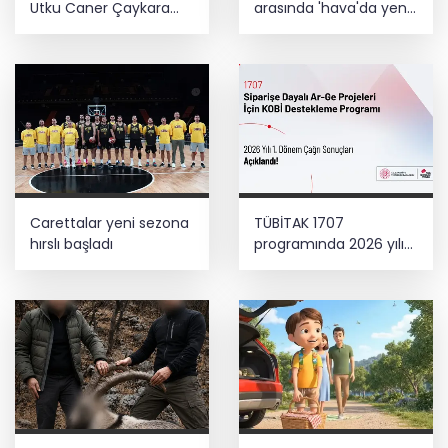
Utku Caner Çaykara
arasında 'hava'da yeni
hakkında tahliye kararı
dönem... Sefer
kapasitesi artırıldı
Carettalar yeni sezona
TÜBİTAK 1707
hırslı başladı
programında 2026 yılı
ilk dönem sonuçları
açıklandı