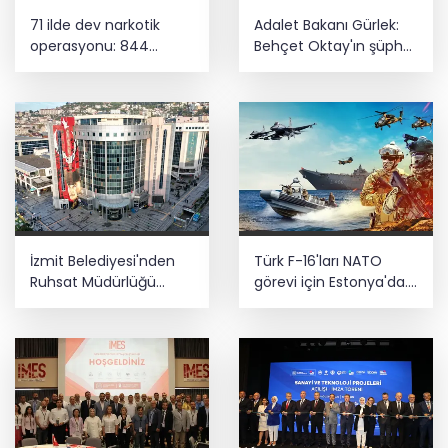
71 ilde dev narkotik
Adalet Bakanı Gürlek:
operasyonu: 844
Behçet Oktay'ın şüpheli
tutuklama
ölümü yeniden
kapsamlı şekilde
incelenecek
İzmit Belediyesi'nden
Türk F-16'ları NATO
Ruhsat Müdürlüğü
görevi için Estonya'da...
iddialarına açıklama
MSB yerli savunma
sistemleriyle güçleniyor